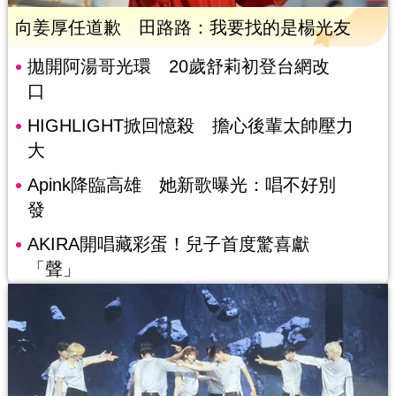
向姜厚任道歉 田路路：我要找的是楊光友
拋開阿湯哥光環 20歲舒莉初登台網改
口
HIGHLIGHT掀回憶殺 擔心後輩太帥壓力
大
Apink降臨高雄 她新歌曝光：唱不好別
發
AKIRA開唱藏彩蛋！兒子首度驚喜獻
「聲」