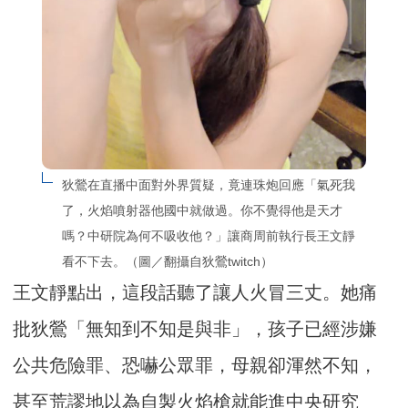
狄鶯在直播中面對外界質疑，竟連珠炮回應「氣死我
了，火焰噴射器他國中就做過。你不覺得他是天才
嗎？中研院為何不吸收他？」讓商周前執行長王文靜
看不下去。（圖／翻攝自狄鶯twitch）
王文靜點出，這段話聽了讓人火冒三丈。她痛
批狄鶯「無知到不知是與非」，孩子已經涉嫌
公共危險罪、恐嚇公眾罪，母親卻渾然不知，
甚至荒謬地以為自製火焰槍就能進中央研究