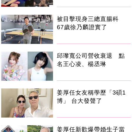
被目擊現身三總直腸科
67歲徐乃麟證實了
邱瓈寬公司營收衰退 點
名王心凌、楊丞琳
姜厚任女友稱學歷「3碩1
博」 台大發聲了
姜厚任新歡爆帶婚生子當