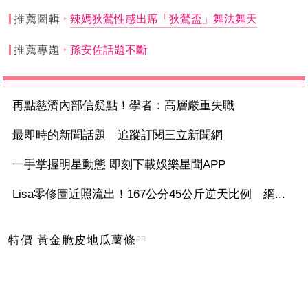
推薦圖輯
辣媽狄鶯性感出席「狄鶯盃」舞法舞天
推薦專題
孫安佐話題不斷
再點慈濟內部信疑點！學者：高層嚴重失職
最即時的新聞話題 追蹤訂閱三立新聞網
一手掌握明星動態 即刻下載娛樂星聞APP
Lisa零修圖近照流出！167公分45公斤逆天比例 網...
特價 黃金脆皮地瓜薯條
PR