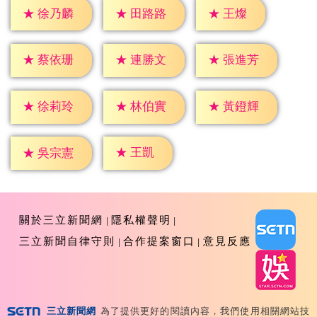
★
王燦
★
徐乃麟
★
田路路
★
蔡依珊
★
連勝文
★
張進芳
★
徐莉玲
★
林伯實
★
黃鐙輝
★
王凱
★
吳宗憲
關於三立新聞網
隱私權聲明
三立新聞自律守則
合作提案窗口
意見反應
三立新聞網
為了提供更好的閱讀內容，我們使用相關網站技