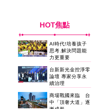
HOT焦點
AI時代!培養孩子
思考.解決問題能
力更重要
台新新光金控淨零
論壇 專家分享永
續治理
商場戰國來臨 台
中「頂奢大道」逐
漸成形