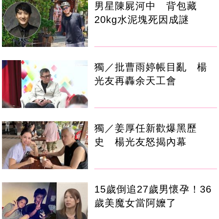
男星陳屍河中 背包藏
20kg水泥塊死因成謎
獨／批曹雨婷帳目亂 楊
光友再轟余天工會
獨／姜厚任新歡爆黑歷
史 楊光友怒揭內幕
15歲倒追27歲男懷孕！36
歲美魔女當阿嬤了