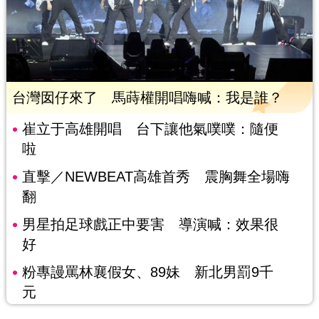
台灣囡仔來了 馬蒔權開唱嗨喊：我是誰？
崔立于高雄開唱 台下讓他氣噗噗：隨便
啦
直擊／NEWBEAT高雄首秀 震胸舞全場嗨
翻
男星拍足球戲正中要害 導演喊：效果很
好
粉專謾罵林襄假女、89妹 新北男罰9千
元