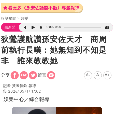
看更多《孫安佐話題不斷》專題報導
娛樂星聞
娛樂
0:00
0:00
聽新聞
狄鶯護航讚孫安佐天才 商周
前執行長嘆：她無知到不知是
非 誰來教教她
A-
A
A+
分享
留言
記者
黃陳佳鈴
報導
2026/05/17 17:02
娛樂中心／綜合報導