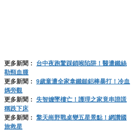
更多新聞：
台中夜跑驚踩鎖喉陷阱！醫遭鐵絲
勒頸血腫
更多新聞：
9歲童遭全家拿鐵鎚鋁棒暴打！冷血
媽旁觀
更多新聞：
失智嬤墜樓亡！護理之家竟串證謊
稱跌下床
更多新聞：
擎天崗野戰桌變五星景點！網讚國
旅救星