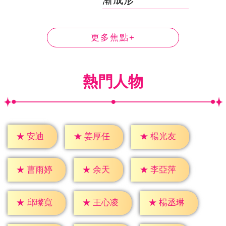
更多焦點+
熱門人物
★
安迪
★
姜厚任
★
楊光友
★
余天
★
曹雨婷
★
李亞萍
★
邱瓈寬
★
王心凌
★
楊丞琳