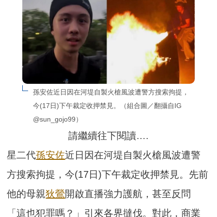
孫安佐近日因在河堤自製火槍風波遭警方搜索拘提，
今(17日)下午裁定收押禁見。（組合圖／翻攝自IG 
@sun_gojo99）
請繼續往下閱讀….
星二代
孫安佐
近日因在河堤自製火槍風波遭警
方搜索拘提，今(17日)下午裁定收押禁見。先前
他的母親
狄鶯
開啟直播強力護航，甚至反問
「這也犯罪嗎？」引來各界撻伐。對此，商業