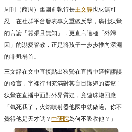
周刊（商周）集團前執行長
王文靜
也忍無可
忍，在社群平台發表專文重砲反擊，痛批狄鶯
的言論「囂張且無知」，更直言這種「外歸
因」的溺愛管教，正是將孩子一步步推向深淵
的罪魁禍首。
王文靜在文中直接點出狄鶯在直播中邏輯謬誤
的發言，字裡行間充滿對其盲目護短的震驚！
狄鶯在直播中面對外界質疑，竟連珠炮回應
「氣死我了，火焰噴射器他國中就做過。你不
覺得他是天才嗎？
中研院
為何不吸收他？」