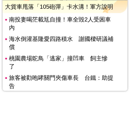
大貨車甩落「105砲彈」卡水溝！軍方說明
南投妻喝茫載尪自撞！車全毀2人受困車
內
海水倒灌基隆愛四路積水 謝國樑研議補
償
桃園農場鴕鳥「逃家」撞凹車 飼主慘
了
旅客被勸咆哮關門夾傷車長 台鐵：助提
告