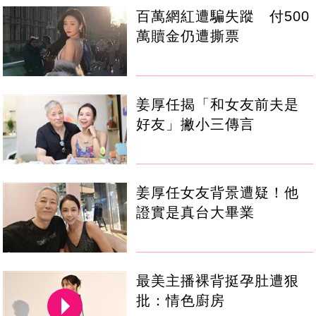
百萬網紅遭騙失蹤 付500
萬贖金仍遭撕票
姜厚任揭「和女友前夫是
好友」撇小三傳言
姜厚任女友背景遭疑！他
證實是真台大畢業
最美主播裸背挺孕肚遭狠
批：情色廚房