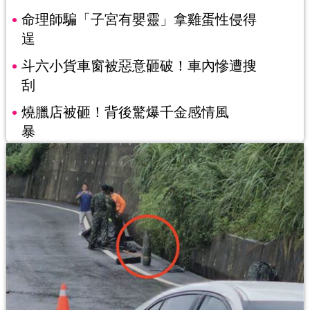
命理師騙「子宮有嬰靈」拿雞蛋性侵得
逞
斗六小貨車窗被惡意砸破！車內慘遭搜
刮
燒臘店被砸！背後驚爆千金感情風
暴