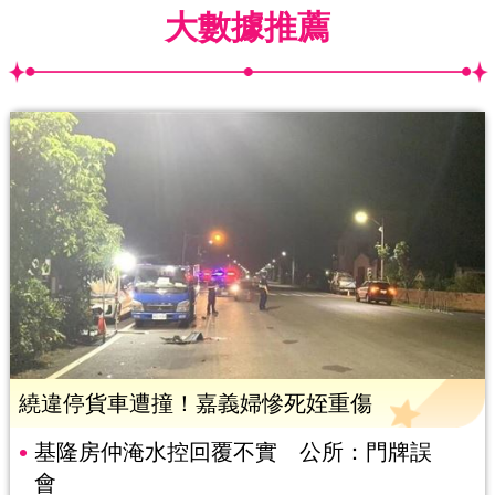
大數據推薦
繞違停貨車遭撞！嘉義婦慘死姪重傷
基隆房仲淹水控回覆不實 公所：門牌誤
會