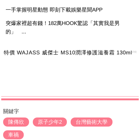
一手掌握明星動態 即刻下載娛樂星聞APP
突爆家裡超有錢！182萬HOOK驚認「其實我是男
的」 ...
特價 WAJASS 威傑士 MS10潤澤修護滋養霜 130ml
PR
關鍵字
陳傳欣
原子少年2
台灣藝術大學
車禍