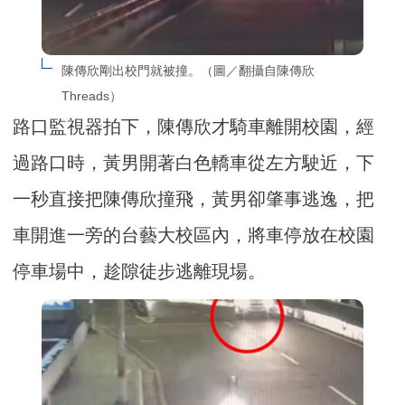
陳傳欣剛出校門就被撞。（圖／翻攝自陳傳欣
Threads）
路口監視器拍下，陳傳欣才騎車離開校園，經
過路口時，黃男開著白色轎車從左方駛近，下
一秒直接把陳傳欣撞飛，黃男卻肇事逃逸，把
車開進一旁的台藝大校區內，將車停放在校園
停車場中，趁隙徒步逃離現場。