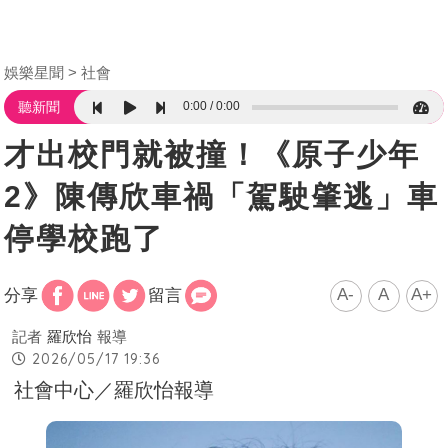
娛樂星聞
社會
0:00
0:00
聽新聞
才出校門就被撞！《原子少年
2》陳傳欣車禍「駕駛肇逃」車
停學校跑了
A-
A
A+
分享
留言
記者
羅欣怡
報導
2026/05/17 19:36
社會中心／羅欣怡報導