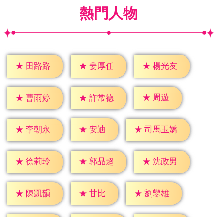
熱門人物
★
田路路
★
姜厚任
★
楊光友
★
周遊
★
曹雨婷
★
許常德
★
安迪
★
李朝永
★
司馬玉嬌
★
徐莉玲
★
郭品超
★
沈政男
★
甘比
★
陳凱韻
★
劉鑾雄