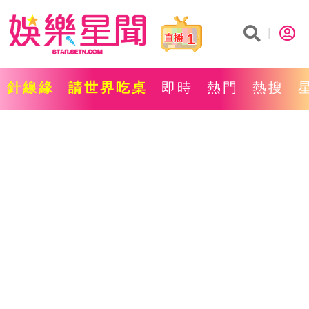
1
針線緣
請世界吃桌
即時
熱門
熱搜