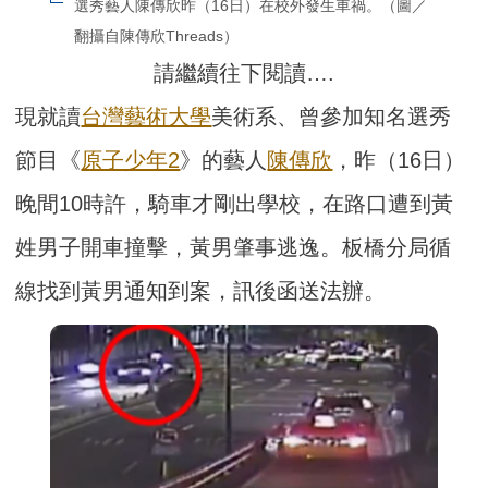
選秀藝人陳傳欣昨（16日）在校外發生車禍。（圖／
翻攝自陳傳欣Threads）
請繼續往下閱讀….
現就讀
台灣藝術大學
美術系、曾參加知名選秀
節目《
原子少年2
》的藝人
陳傳欣
，昨（16日）
晚間10時許，騎車才剛出學校，在路口遭到黃
姓男子開車撞擊，黃男肇事逃逸。板橋分局循
線找到黃男通知到案，訊後函送法辦。