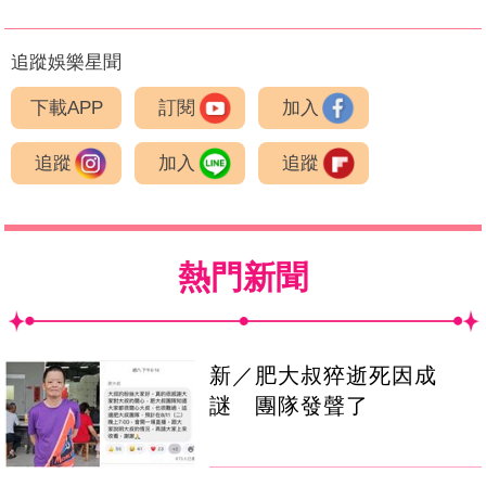
追蹤娛樂星聞
下載APP
訂閱
加入
追蹤
加入
追蹤
熱門新聞
新／肥大叔猝逝死因成
謎 團隊發聲了