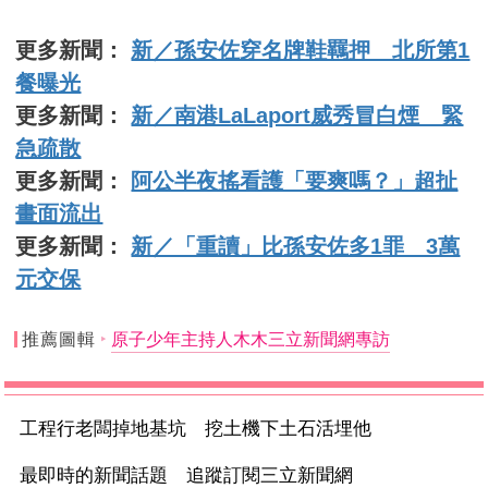
更多新聞：
新／孫安佐穿名牌鞋羈押 北所第1
餐曝光
更多新聞：
新／南港LaLaport威秀冒白煙 緊
急疏散
更多新聞：
阿公半夜搖看護「要爽嗎？」超扯
畫面流出
更多新聞：
新／「重讀」比孫安佐多1罪 3萬
元交保
推薦圖輯
原子少年主持人木木三立新聞網專訪
工程行老闆掉地基坑 挖土機下土石活埋他
最即時的新聞話題 追蹤訂閱三立新聞網