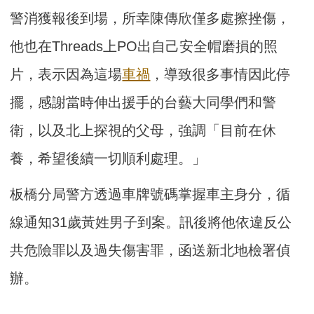
警消獲報後到場，所幸陳傳欣僅多處擦挫傷，
他也在Threads上PO出自己安全帽磨損的照
片，表示因為這場
車禍
，導致很多事情因此停
擺，感謝當時伸出援手的台藝大同學們和警
衛，以及北上探視的父母，強調「目前在休
養，希望後續一切順利處理。」
板橋分局警方透過車牌號碼掌握車主身分，循
線通知31歲黃姓男子到案。訊後將他依違反公
共危險罪以及過失傷害罪，函送新北地檢署偵
辦。