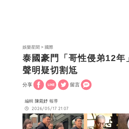
娛樂星聞
國際
泰國豪門「哥性侵弟12
聲明疑切割尪
分享
留言
編輯
陳菀妤
報導
2026/05/17 21:07