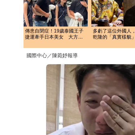
傳患自閉症！19歲泰國王子
多虧了這位外國人
捷運牽手日本美女 大方
乾隆的「真實樣貌
認：「我在追她」
驚：跟電視劇差很
國際中心／陳菀妤報導