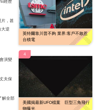
i經歷
照片，甚
向大逆
英特爾靠川普不夠 業界:客戶不敢惹
台積電
4
會演變
丈夫保
了解全部
美國揭最新UFO檔案 巨型三角飛行
物曝光