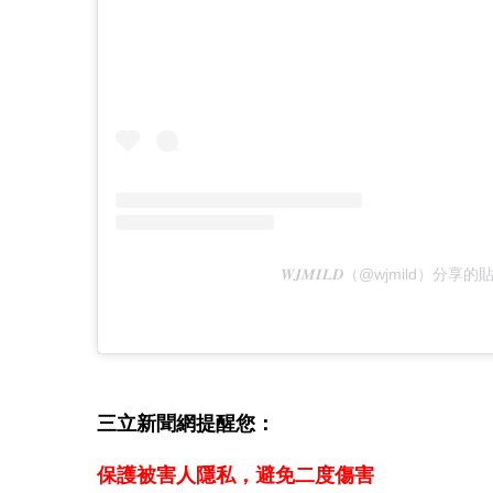
𝑾𝑱𝑴𝑰𝑳𝑫（@wjmild）分享的
三立新聞網提醒您：
保護被害人隱私，避免二度傷害