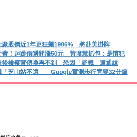
廠股價近1年更狂飆1906% 將赴美掛牌
費！起跳價瞬間漲50元 黃瓊慧抓包：是慣犯
送後檢察官傳喚再不到 恐因「野戰」遭通緝
芝山站不遠」 Google實測步行竟要32分鐘