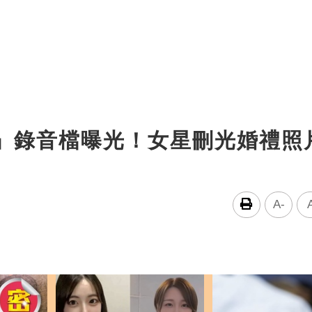
年」錄音檔曝光！女星刪光婚禮照
A-