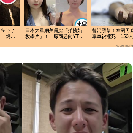
，留下了
日本大量網美露點「拍擠奶
曾混黑幫！韓國男
」 網
教學片」！ 廠商怒向YT申
單車被撞死 150
大
訴：見一支殺一支
睹全程」嚇瘋
Recommend