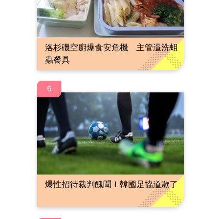
洛杉磯空廚爆食安危機 主管逼洗蛆
蟲餐具
6
爆性招待裁判醜聞！韓國足協道歉了