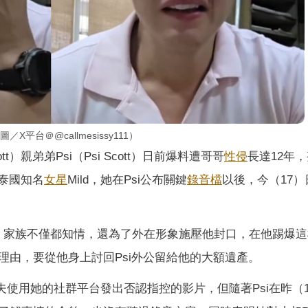
平台＠@callmesissy111）
ott）親弟弟Psi（Psi Scott）日前爆料遭哥哥
性侵
長達12年
娶泰國知名
女星
Mild，她在Psi公布關鍵
錄音檔
以後，今（17）
年，家族不僅都知情，還為了外在形象施壓他封口，在他踢爆這
理由，要從他身上討回Psi外公留給他的大額遺產。
丈夫使用她的社群平台發出否認指控的影片，但隨著Psi在昨（