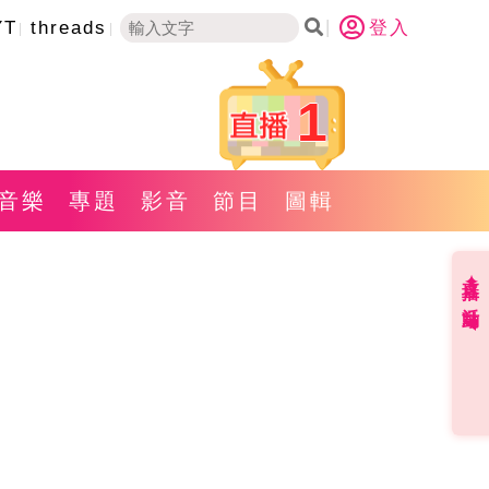
YT
threads
登入
1
音樂
專題
影音
節目
圖輯
直播✦活動