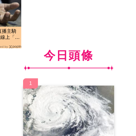
直播主騎
人線上「目
ed by
今日頭條
1