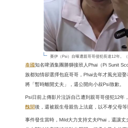
賽伊（Psi）自曝遭親哥哥侵犯長達12年。（圖／X
泰國
知名啤酒集團勝獅接班人Phai（Pi Sunit Sc
族都知情卻選擇包庇哥哥，Phai去年才風光迎
將「暫時離開丈夫」，還公開向小叔Psi致歉。
Psi日前上傳影片泣訴自己遭到親哥哥侵犯12
醜聞
後，還被親生母親告上法庭，以不孝父母等
事件發生當時，Mild大力支持丈夫Phai，還讓