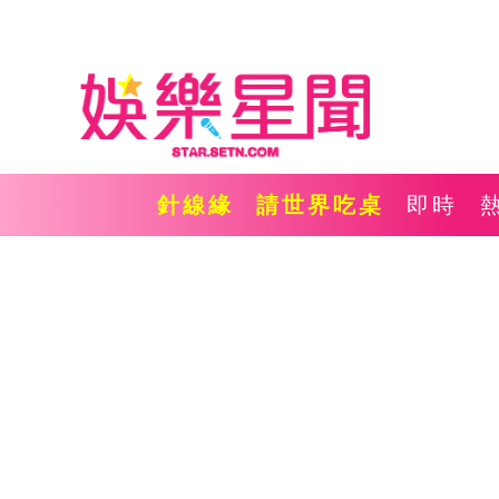
針線緣
請世界吃桌
即時