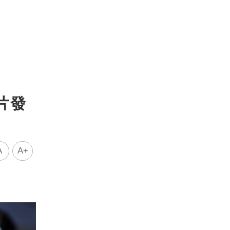
片發
A
A+