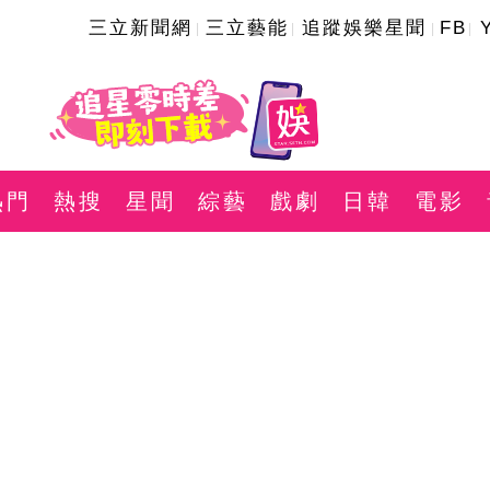
三立新聞網
三立藝能
追蹤娛樂星聞
FB
熱門
熱搜
星聞
綜藝
戲劇
日韓
電影