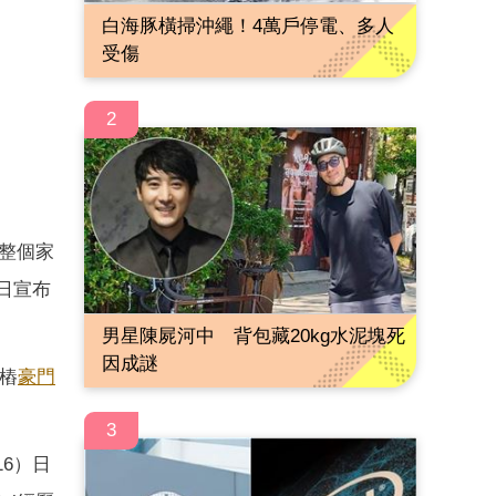
白海豚橫掃沖繩！4萬戶停電、多人
受傷
2
，整個家
日宣布
男星陳屍河中 背包藏20kg水泥塊死
因成謎
樁
豪門
3
16）日