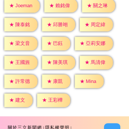
★
賴銘偉
★
關之琳
★
Joeman
★
陳泰銘
★
邱勝翊
★
周定緯
★
巴鈺
★
梁文音
★
亞莉安娜
★
王國旌
★
陳美琪
★
馬清偉
★
康凱
★
Mina
★
許常德
★
建文
★
王彩樺
關於三立新聞網
隱私權聲明