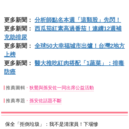
更多新聞：
分析師點名本週「這類股」先閃！
更多新聞：
西瓜茄紅素高過番茄！連續12週補
充助排尿
更多新聞：
全球50大幸福城市出爐！台灣2地方
上榜
更多新聞：
醫大推吃紅肉搭配「1蔬菜」：排毒
防癌
推薦圖輯
狄鶯與孫安佐一同出席公益活動
推薦專題
孫安佐話題不斷
保全「拒倒垃圾」：我不是清潔員！下場慘