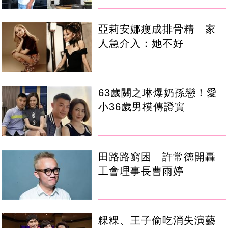
亞莉安娜瘦成排骨精 家
人急介入：她不好
63歲關之琳爆奶孫戀！愛
小36歲男模傳證實
田路路窮困 許常德開轟
工會理事長曹雨婷
粿粿、王子偷吃消失演藝