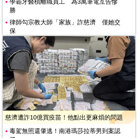
學霸牙醫槓離職員工 為3萬筆電互告慘
勝
律師勾宗教大師「家族」詐慈濟 僅她交
保
慈濟遭詐10億買疫苗！他點出更麻煩的問題
毒駕無照還肇逃！南港瑪莎拉蒂男到案認