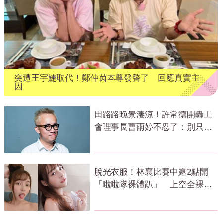
突遭王宇婕取代！鄭仲茵本尊發聲了 回應真實主
因
田路路晚景淒涼！許常德開轟工
會理事長曹雨婷不忍了：別只包
紅包慰問
脫光衣服！林襄比賽中露2點開
「啦啦隊裸體趴」 上空全裸被
看光光