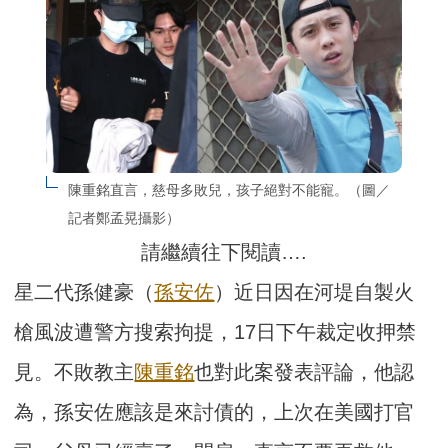
陳重銘直言，慈母多敗兒，孩子絕對不能寵。（圖／
記者鄭孟晃攝影）
請繼續往下閱讀….
星二代孫健豪（
孫安佐
）近日因在河堤自製火
槍風波遭警方搜索拘提，17日下午裁定收押禁
見。不敗教主
陳重銘
也對此案發表評論，他認
為，孫安佐應該是來討債的，上次在美國打官