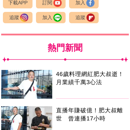
下載APP
訂閱
加入
追蹤
加入
追蹤
熱門新聞
46歲料理網紅肥大叔逝！
月業績千萬3心法
直播年賺破億！肥大叔離
世 曾連播17小時