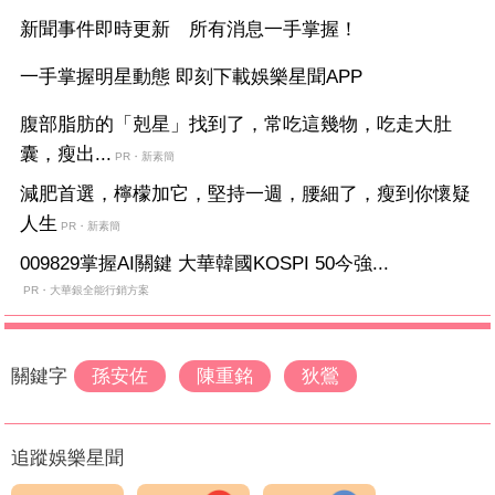
新聞事件即時更新 所有消息一手掌握！
一手掌握明星動態 即刻下載娛樂星聞APP
腹部脂肪的「剋星」找到了，常吃這幾物，吃走大肚
囊，瘦出...
PR・新素簡
減肥首選，檸檬加它，堅持一週，腰細了，瘦到你懷疑
人生
PR・新素簡
009829掌握AI關鍵 大華韓國KOSPI 50今強...
PR・大華銀全能行銷方案
關鍵字
孫安佐
陳重銘
狄鶯
追蹤娛樂星聞