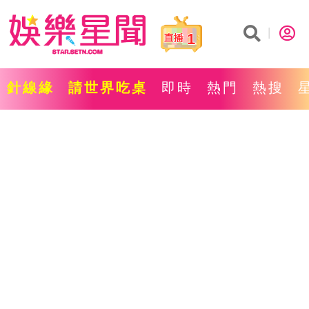
1
針線緣
請世界吃桌
即時
熱門
熱搜