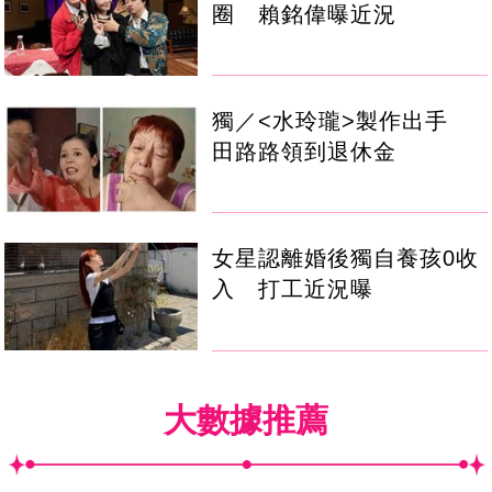
圈 賴銘偉曝近況
獨／<水玲瓏>製作出手
田路路領到退休金
女星認離婚後獨自養孩0收
入 打工近況曝
大數據推薦