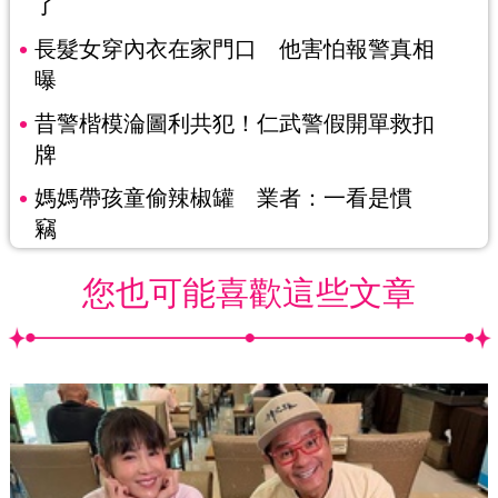
了
長髮女穿內衣在家門口 他害怕報警真相
曝
昔警楷模淪圖利共犯！仁武警假開單救扣
牌
媽媽帶孩童偷辣椒罐 業者：一看是慣
竊
您也可能喜歡這些文章