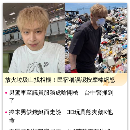
放火垃圾山找相機！民宿稱誤認按摩棒網怒
男駕車至議員服務處嗆開槍 台中警抓到
了
癌末男缺錢鋌而走險 3D玩具熊夾藏K他
命