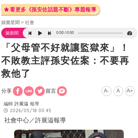
看更多《孫安佐話題不斷》專題報導
娛樂星聞
社會
0:00
0:00
聽新聞
「父母管不好就讓監獄來」！
不敗教主評孫安佐案：不要再
救他了
A-
A
A+
分享
留言
編輯
許展溢
報導
2026/05/18 00:45
社會中心／許展溢報導