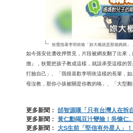
狄鶯指著李明依嗆「妳大概就是那個媽媽」，如
如今孫安佐遭收押禁見，片段被網友翻了出來，
擔』，狄鶯把孩子教成這樣，就該承受這樣的苦
打臉自己」、「我很喜歡李明依這樣的長輩，如
母沒教，那你小孩被關是你教的咯」、「大型翻
更多新聞：
邰智源嘆「只有台灣人在拆
更多新聞：
黃仁勳喝豆汁變臉！吳慷仁
更多新聞：
大S生前「堅信有外星人」！