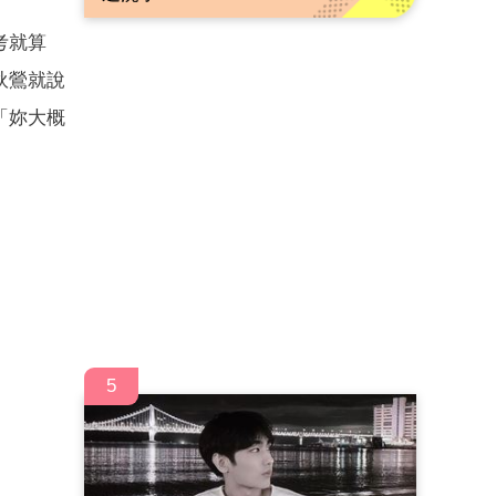
考就算
狄鶯就說
「妳大概
5