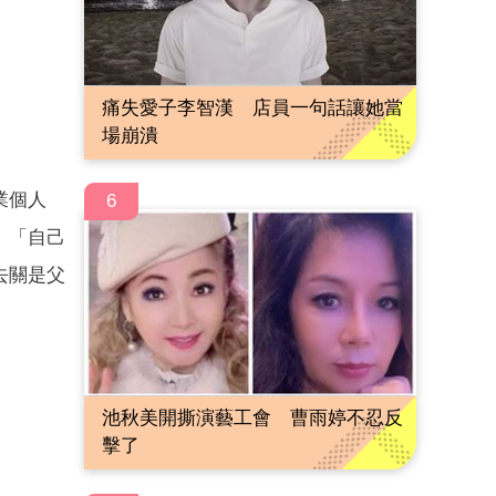
痛失愛子李智漢 店員一句話讓她當
場崩潰
業個人
6
、「自己
去關是父
池秋美開撕演藝工會 曹雨婷不忍反
擊了