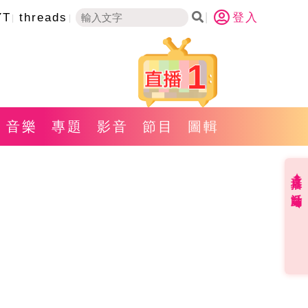
YT
threads
登入
1
音樂
專題
影音
節目
圖輯
直播✦活動