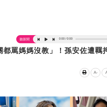
0:00
0:00
聽新聞
關都罵媽媽沒教」！孫安佐遭
A-