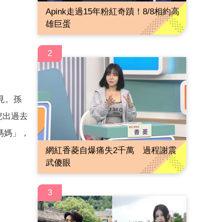
Apink走過15年粉紅奇蹟！8/8相約高
雄巨蛋
2
見。孫
挖出過去
媽媽」，
網紅香菱自爆痛失2千萬 過程謝震
武傻眼
3