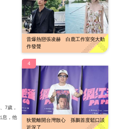
昔爆熱戀張凌赫 白鹿工作室突大動
作發聲
4
、7歲，
出息，他
狄鶯離開台灣散心 孫鵬首度鬆口談
近況了