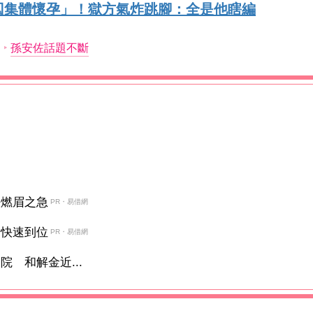
囚集體懷孕」！獄方氣炸跳腳：全是他瞎編
題
孫安佐話題不斷
決燃眉之急
PR・易借網
金快速到位
PR・易借網
 和解金近...