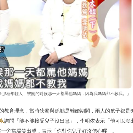
多那種年輕人，被關的時候那一天都罵他媽媽，因為我媽媽都不教我。」
的教育理念，當時狄鶯與孫鵬是離婚期間，兩人的孩子都是6
永
詢問「能不能接受兒子沒出息」，李明依表示「他可以沒
在一旁當場笑出聲，表示「你對你兒子好沒信心喔」。