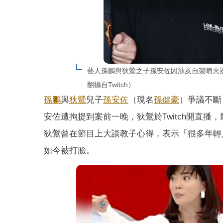
藝人孫鵬與狄鶯之子孫安佐因涉及自製噴火
翻攝自Twitch）
孫鵬
與
狄鶯
兒子
孫安佐
（現名
孫健豪
）爭議不斷
安佐遭拘提到案前一晚，狄鶯於Twitch開直
狄鶯曾在節目上大談教子心得，表示「很多年輕
如今被打臉。