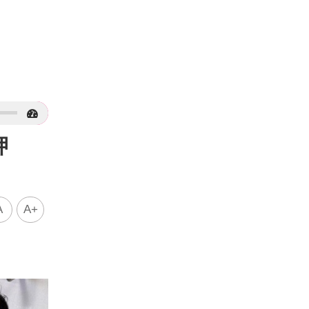
羈押
A
A+