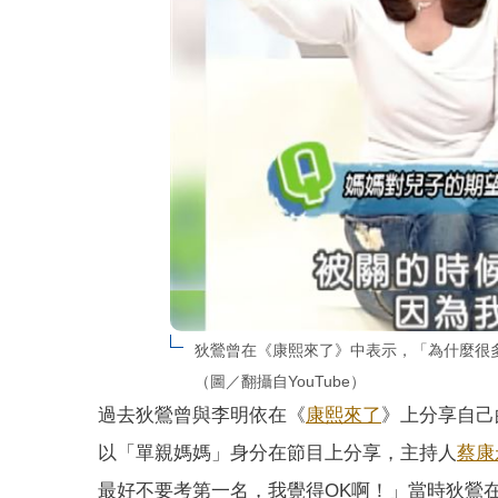
狄鶯曾在《康熙來了》中表示，「為什麼很
（圖／翻攝自YouTube）
過去狄鶯曾與李明依在《
康熙來了
》上分享自己
以「單親媽媽」身分在節目上分享，主持人
蔡康
最好不要考第一名，我覺得OK啊！」當時狄鶯