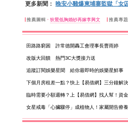
更多新聞：
晚安小雞爆柬埔寨監獄「女
推薦圖輯
狄鶯低胸婚紗再嫁李興文
推薦專
田路路窮困 許常德開轟工會理事長曹雨婷
改版大回饋 熱門3C大獎接力送
追蹤訂閱娛樂星聞 給你最即時的娛樂星鮮事
下個月房租差一點？快上【易借網】三分鐘解
臨時需要小額週轉？上【易借網】找人幫！資
女星戒毒「心臟驟停」成植物人！家屬開告療養院