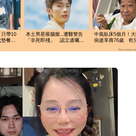
只帶10
本土男星罹腦瘤...遭醫警告
中風臥床5個月！
代墊餐費
「非死即殘」 認立遺囑：
病逝享壽76歲 乾
盡最後心力
愕：沒人通知我
Recommend