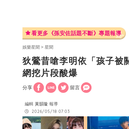
看更多《孫安佐話題不斷》專題報導
娛樂星聞
星聞
狄鶯昔嗆李明依「孩子被
網挖片段酸爆
分享
留言
編輯
黃韻璇
報導
2026/05/18 07:03