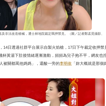
器及非法改造槍械，遭士林地院裁定羈押禁見。（圖／記者鄭孟晃攝影、
，14日透過社群平台展示自製火焰槍，17日下午裁定收押禁
播，幾杯黃湯下肚後情緒逐漸激動，頻頻為兒子抱不平，網友也
人被關都罵他媽媽」，還酸一旁的
李明依
「妳大概就是那個