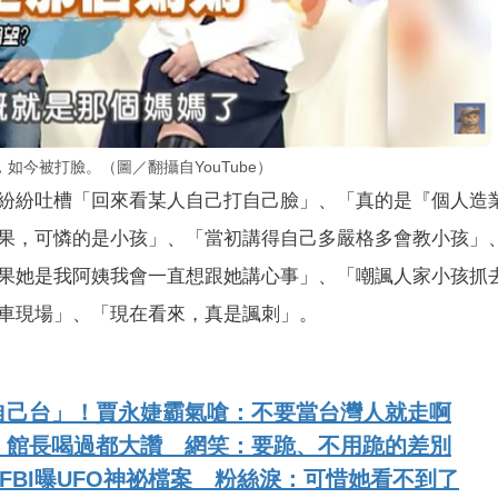
今被打臉。（圖／翻攝自YouTube）
紛紛吐槽「回來看某人自己打自己臉」、「真的是『個人造
果，可憐的是小孩」、「當初講得自己多嚴格多會教小孩」
果她是我阿姨我會一直想跟她講心事」、「嘲諷人家小孩抓
車現場」、「現在看來，真是諷刺」。
自己台」！賈永婕霸氣嗆：不要當台灣人就走啊
、館長喝過都大讚 網笑：要跪、不用跪的差別
FBI曝UFO神祕檔案 粉絲淚：可惜她看不到了