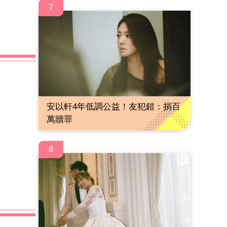
7
安以軒4年低調公益！友犯錯：捐百
萬贖罪
8