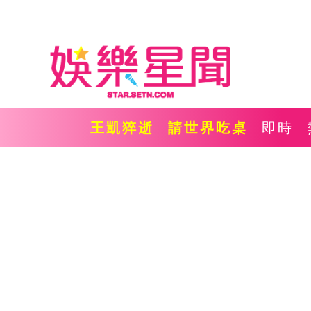
王凱猝逝
請世界吃桌
即時