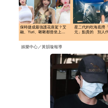
保時捷成最強護花座駕？艾
星二代約吃海底撈「
融、Yuri、啾啾都曾坐上副
元」點貴的 別人
駕
他從不還
娛樂中心／黃韻璇報導