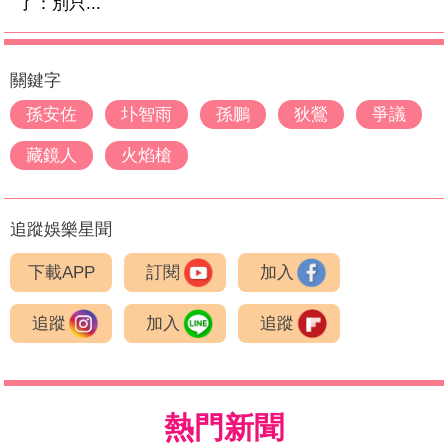
了：別只...
關鍵字
孫安佐
圤智雨
孫鵬
狄鶯
爭議
藏鏡人
火焰槍
追蹤娛樂星聞
下載APP
訂閱
加入
追蹤
加入
追蹤
熱門新聞