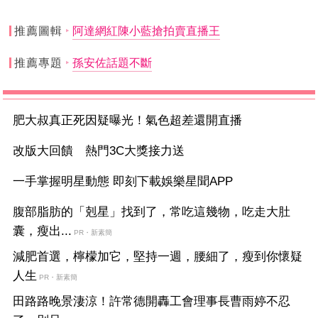
推薦圖輯
阿達網紅陳小藍搶拍賣直播王
推薦專題
孫安佐話題不斷
肥大叔真正死因疑曝光！氣色超差還開直播
改版大回饋 熱門3C大獎接力送
一手掌握明星動態 即刻下載娛樂星聞APP
腹部脂肪的「剋星」找到了，常吃這幾物，吃走大肚
囊，瘦出...
PR・新素簡
減肥首選，檸檬加它，堅持一週，腰細了，瘦到你懷疑
人生
PR・新素簡
田路路晚景淒涼！許常德開轟工會理事長曹雨婷不忍