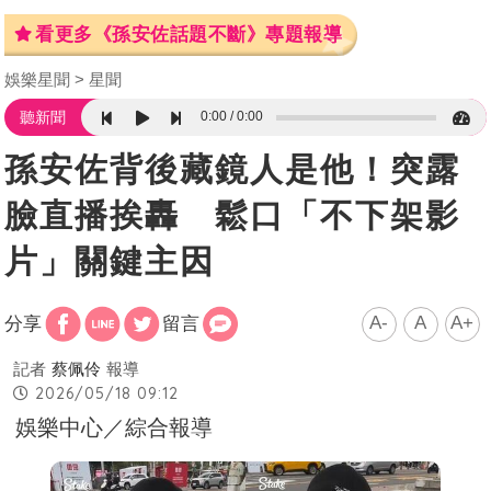
看更多《孫安佐話題不斷》專題報導
娛樂星聞
星聞
0:00
0:00
聽新聞
孫安佐背後藏鏡人是他！突露
臉直播挨轟 鬆口「不下架影
片」關鍵主因
A-
A
A+
分享
留言
記者
蔡佩伶
報導
2026/05/18 09:12
娛樂中心／綜合報導