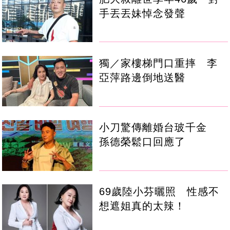
手丟丟妹悼念發聲
獨／家樓梯門口重摔 李
亞萍路邊倒地送醫
小刀驚傳離婚台玻千金
孫德榮鬆口回應了
69歲陸小芬曬照 性感不
想遮姐真的太辣！