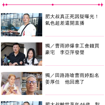
肥大叔真正死因疑曝光！
氣色超差還開直播
獨／曹雨婷爆拿工會錢買
豪宅 李亞萍發聲
獨／田路路嗆曹雨婷點名
姜厚任 他回應了
肥大叔離世享年46歲 對