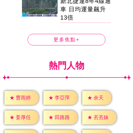
新北捷運8年4線通
車 日均運量飆升
13倍
更多焦點+
熱門人物
★
余天
★
曹雨婷
★
李亞萍
★
姜厚任
★
田路路
★
丟丟妹