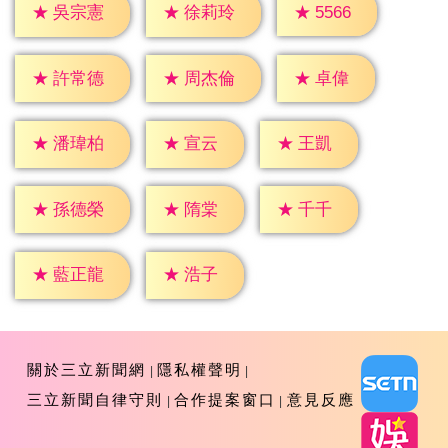
★
5566
★
吳宗憲
★
徐莉玲
★
卓偉
★
許常德
★
周杰倫
★
宣云
★
王凱
★
潘瑋柏
★
隋棠
★
千千
★
孫德榮
★
浩子
★
藍正龍
關於三立新聞網
隱私權聲明
三立新聞自律守則
合作提案窗口
意見反應