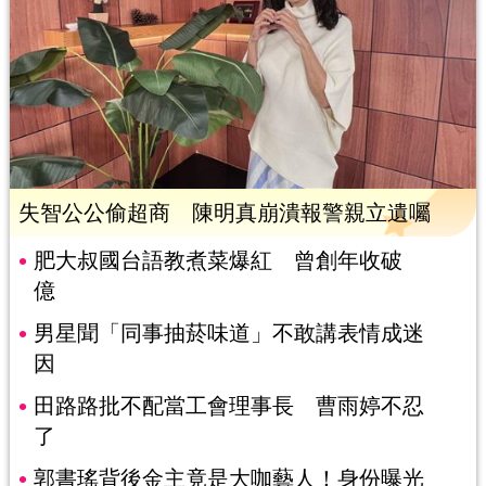
失智公公偷超商 陳明真崩潰報警親立遺囑
肥大叔國台語教煮菜爆紅 曾創年收破
億
男星聞「同事抽菸味道」不敢講表情成迷
因
田路路批不配當工會理事長 曹雨婷不忍
了
郭書瑤背後金主竟是大咖藝人！身份曝光