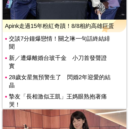
Apink走過15年粉紅奇蹟！8/8相約高雄巨蛋
交談7分鐘爆戀情！關之琳一句話終結緋
聞
新／遭爆離婚台玻千金 小刀首發聲證
實
28歲女星無預警生了 閃婚2年迎愛的結
晶
摯友「長相激似王凱」王媽眼熟抱著痛
哭！