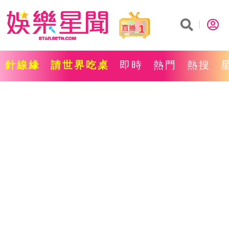
1
針線緣
請世界吃桌
即時
熱門
熱搜