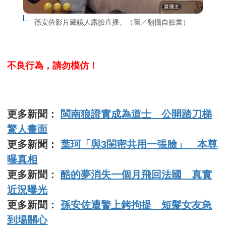
孫安佐影片藏鏡人露臉直播。（圖／翻攝自臉書）
不良行為，請勿模仿！
更多新聞：
閩南狼證實成為道士 公開踏刀梯
驚人畫面
更多新聞：
葉珂「與3閨密共用一張臉」 本尊
曝真相
更多新聞：
酷的夢消失一個月飛回法國 真實
近況曝光
更多新聞：
孫安佐遭警上銬拘提 短髮女友急
到場關心