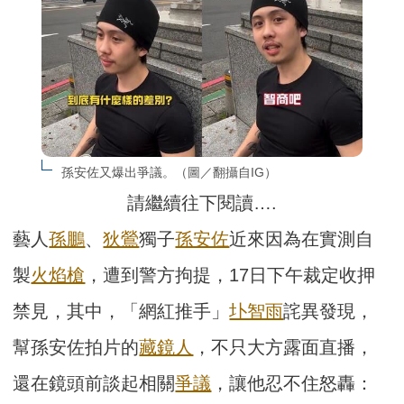
孫安佐又爆出爭議。（圖／翻攝自IG）
請繼續往下閱讀….
藝人
孫鵬
、
狄鶯
獨子
孫安佐
近來因為在實測自
製
火焰槍
，遭到警方拘提，17日下午裁定收押
禁見，其中，「網紅推手」
圤智雨
詫異發現，
幫孫安佐拍片的
藏鏡人
，不只大方露面直播，
還在鏡頭前談起相關
爭議
，讓他忍不住怒轟：