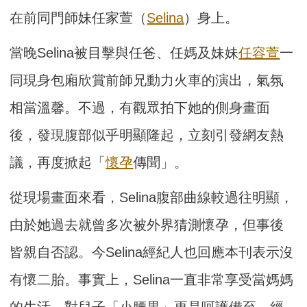
在前同門師妹任家萱（
Selina
）身上。
當晚Selina被目擊與任爸、任媽及妹妹
任容萱
一
同現身包廂欣賞前師兄動力火車的演出，氣氛
相當溫馨。不過，有觀眾拍下她的側身畫面
後，發現腹部似乎明顯隆起，立刻引發網友熱
議，再度掀起「
懷孕
傳聞」。
從現場畫面來看，Selina腹部曲線較過往明顯，
由於她過去就曾多次被外界猜測懷孕，但事後
皆親自否認。今Selina經紀人也回應本刊表示沒
有懷二胎。事實上，Selina一直非常享受當媽媽
的生活，對兒子「小腰果」更是呵護備至，經