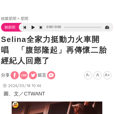
娛樂星聞
星聞
0:00
0:00
聽新聞
Selina全家力挺動力火車開
唱 「腹部隆起」再傳懷二胎
經紀人回應了
A-
A
A+
分享
留言
2026/05/18 10:46
圖、文／CTWANT