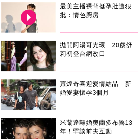
最美主播裸背挺孕肚遭狠
批：情色廚房
拋開阿湯哥光環 20歲舒
莉初登台網改口
蕭煌奇喜迎愛情結晶 新
婚愛妻懷孕3個月
米蘭達離婚奧蘭多布魯13
年！罕談前夫互動