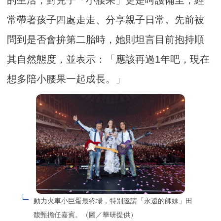
常帶著孩子四處走走、分享親子日常。先前被
問到是否會拚第二胎時，她則坦言目前抱持順
其自然態度，並表示：「應該再過1年吧，現在
想多陪小腰果一起成長。」
動力火車小巨蛋最終場，特別邀請「永遠的師妹」田
馥甄擔任嘉賓。（圖／華研提供）