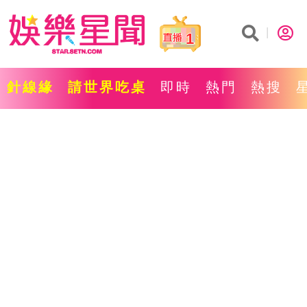
1
針線緣
請世界吃桌
即時
熱門
熱搜