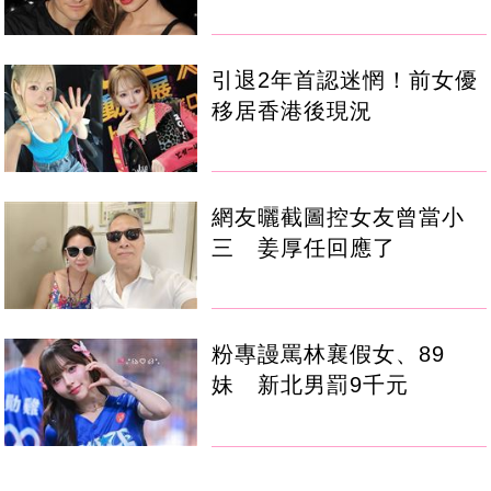
引退2年首認迷惘！前女優
移居香港後現況
網友曬截圖控女友曾當小
三 姜厚任回應了
粉專謾罵林襄假女、89
妹 新北男罰9千元