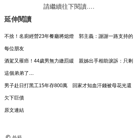
請繼續往下閱讀….
延伸閱讀
不捨！名廚經營23年餐廳將熄燈 郭主義：謝謝一路支持的
每位朋友
酒駕又罹癌！44歲男無力繳罰緩 親姊出手相助淚訴：只剩
這個弟弟了…
男子赴日打黑工15年存800萬 回家才知血汗錢被母花光還
欠下巨債
原文連結
外稿