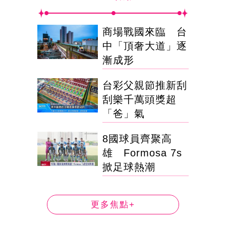
商場戰國來臨 台
中「頂奢大道」逐
漸成形
台彩父親節推新刮
刮樂千萬頭獎超
「爸」氣
8國球員齊聚高
雄 Formosa 7s
掀足球熱潮
更多焦點+