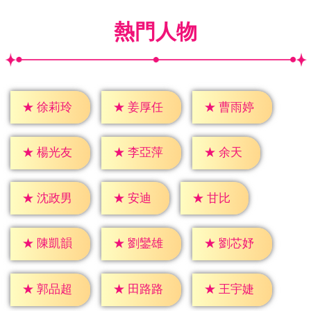
熱門人物
★
徐莉玲
★
姜厚任
★
曹雨婷
★
余天
★
楊光友
★
李亞萍
★
安迪
★
甘比
★
沈政男
★
陳凱韻
★
劉鑾雄
★
劉芯妤
★
郭品超
★
田路路
★
王宇婕