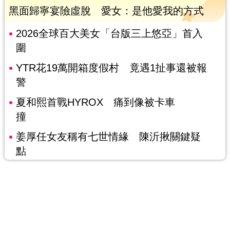
黑面歸寧宴險虛脫 愛女：是他愛我的方式
2026全球百大美女「台版三上悠亞」首入
圍
YTR花19萬開箱度假村 竟遇1扯事還被報
警
夏和熙首戰HYROX 痛到像被卡車
撞
姜厚任女友稱有七世情緣 陳沂揪關鍵疑
點