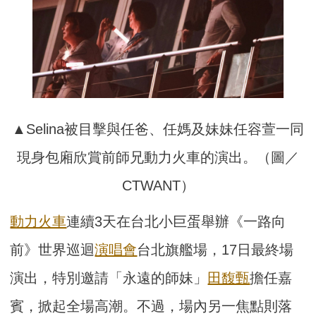
▲Selina被目擊與任爸、任媽及妹妹任容萱一同
現身包廂欣賞前師兄動力火車的演出。（圖／
CTWANT）
動力火車
連續3天在台北小巨蛋舉辦《一路向
前》世界巡迴
演唱會
台北旗艦場，17日最終場
演出，特別邀請「永遠的師妹」
田馥甄
擔任嘉
賓，掀起全場高潮。不過，場內另一焦點則落