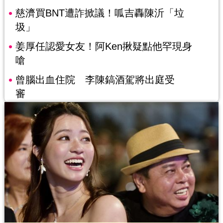
慈濟買BNT遭詐掀議！呱吉轟陳沂「垃
圾」
姜厚任認愛女友！阿Ken揪疑點他罕現身
嗆
曾腦出血住院 李陳鎬酒駕將出庭受
審