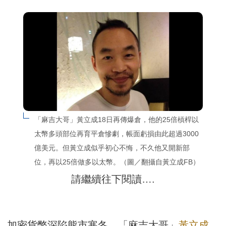
「麻吉大哥」黃立成18日再傳爆倉，他的25倍槓桿以
太幣多頭部位再育平倉慘劇，帳面虧損由此超過3000
億美元。但黃立成似乎初心不悔，不久他又開新部
位，再以25倍做多以太幣。（圖／翻攝自黃立成FB）
請繼續往下閱讀….
加密貨幣深陷熊市寒冬，「麻吉大哥」
黃立成