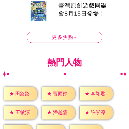
臺灣原創遊戲同樂
會8月15日登場！
更多焦點+
熱門人物
★
田路路
★
曹雨婷
★
李翊君
★
王敏淳
★
潘越雲
★
許景淳