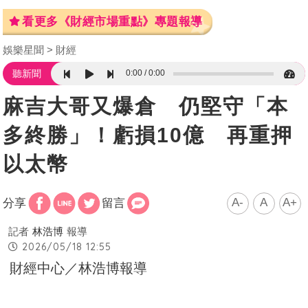
看更多《財經市場重點》專題報導
娛樂星聞
財經
0:00
0:00
聽新聞
麻吉大哥又爆倉 仍堅守「本
多終勝」！虧損10億 再重押
以太幣
A-
A
A+
分享
留言
記者
林浩博
報導
2026/05/18 12:55
財經中心／林浩博報導