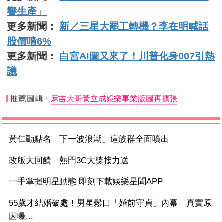
響生產」
更多新聞：
新／三星大罷工轉機？李在明喊話
股價噴6%
更多新聞：
白宮AI圖又來了！川普化身007引熱
議
推薦圖輯
麻吉大哥黃立成娛樂事業版圖再擴張
黃仁勳點名「下一波浪潮」這族群全面噴出
改版大回饋 熱門3C大獎接力送
一手掌握明星動態 即刻下載娛樂星聞APP
55歲才結婚破處！男星鬆口「婚前守貞」內幕 真實原
因曝...