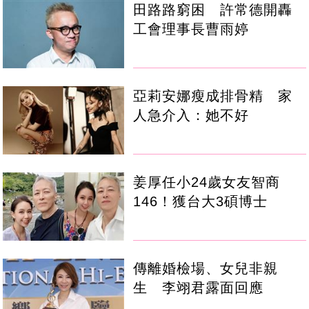
田路路窮困 許常德開轟
工會理事長曹雨婷
亞莉安娜瘦成排骨精 家
人急介入：她不好
姜厚任小24歲女友智商
146！獲台大3碩博士
傳離婚檢場、女兒非親
生 李翊君露面回應