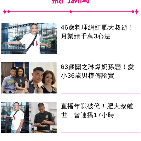
46歲料理網紅肥大叔逝！
月業績千萬3心法
63歲關之琳爆奶孫戀！愛
小36歲男模傳證實
直播年賺破億！肥大叔離
世 曾連播17小時