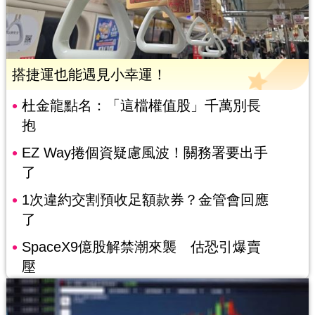
搭捷運也能遇見小幸運！
杜金龍點名：「這檔權值股」千萬別長
抱
EZ Way捲個資疑慮風波！關務署要出手
了
1次違約交割預收足額款券？金管會回應
了
SpaceX9億股解禁潮來襲 估恐引爆賣
壓