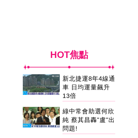
HOT焦點
新北捷運8年4線通
車 日均運量飆升
13倍
綠中常會助選何欣
純 蔡其昌轟"盧"出
問題!