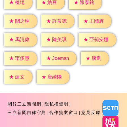
★
檢場
★
納豆
★
陳泰銘
★
關之琳
★
許常德
★
王國旌
★
馬清偉
★
陳美琪
★
亞莉安娜
★
康凱
★
李多慧
★
Joeman
★
建文
★
唐綺陽
關於三立新聞網
隱私權聲明
三立新聞自律守則
合作提案窗口
意見反應