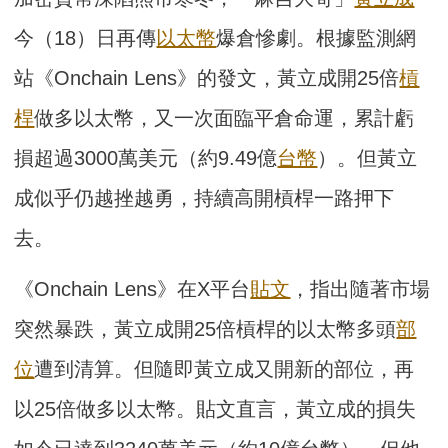
今（18）日再傳
以太幣
爆倉慘劇。根據監測網
站《Onchain Lens》的發文，黃立成開25倍
槓
桿
做多以太幣，又一次面臨平倉命運，累計虧
損超過3000萬美元（約9.49億
台幣
）。但黃立
成似乎仍越挫越勇，持續高開槓桿一路押下
去。
《Onchain Lens》在X平台
貼文
，指出隨著市場
突然暴跌，黃立成開25倍槓桿的以太幣多頭
部
位
遭到清算。但隨即黃立成又開新的部位，再
以25倍做多以太幣。貼文直言，黃立成的損失