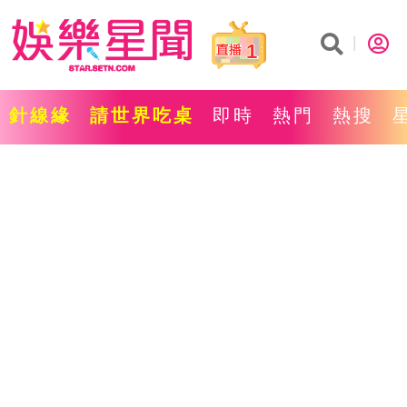
1
針線緣
請世界吃桌
即時
熱門
熱搜