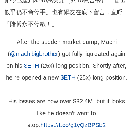
如今已達到3240萬美元（約10億台幣），但他
似乎仍不會停手。也有網友在底下留言，直呼
「賭博永不停歇！」
After the sudden market dump, Machi
(
@machibigbrother
) got fully liquidated again
on his
$ETH
(25x) long position. Shortly after,
he re-opened a new
$ETH
(25x) long position.
His losses are now over $32.4M, but it looks
like he doesn’t want to
stop.
https://t.co/g1yQzBPSb2