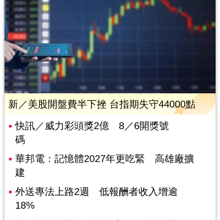
新／美股開盤費半下挫 台指期失守44000點
快訊／威力彩頭獎2億 8／6開獎號
碼
華邦電：記憶體2027年更吃緊 高雄廠擴
建
外送專法上路2週 低報酬者收入增逾
18%