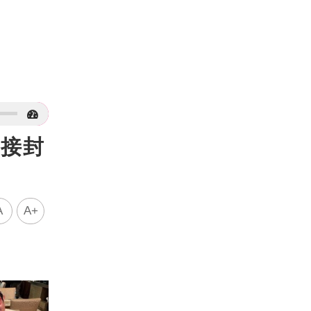
直接封
A
A+