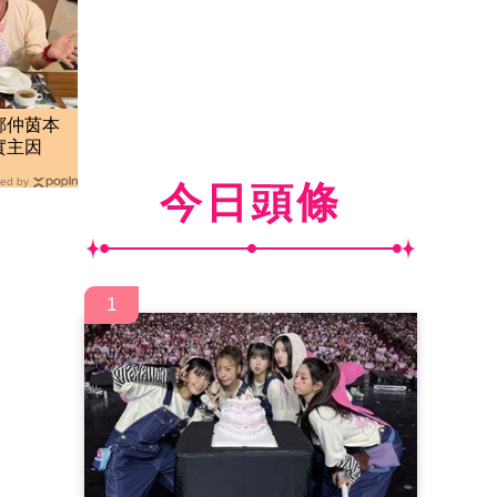
鄭仲茵本
實主因
ed by
今日頭條
1