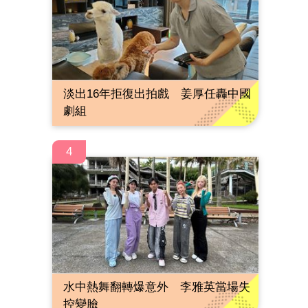
淡出16年拒復出拍戲 姜厚任轟中國
劇組
4
水中熱舞翻轉爆意外 李雅英當場失
控變臉