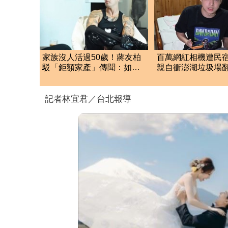
家族沒人活過50歲！蔣友柏
百萬網紅相機遭民
駁「鉅額家產」傳聞：如果
親自衝澎湖垃圾場翻
真的有，願捐一半
垃圾
記者林宜君／台北報導