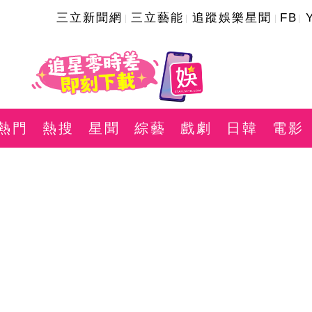
三立新聞網
三立藝能
追蹤娛樂星聞
FB
熱門
熱搜
星聞
綜藝
戲劇
日韓
電影