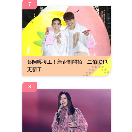
7
蔡阿嘎復工！新企劃開拍 二伯IG也
更新了
8