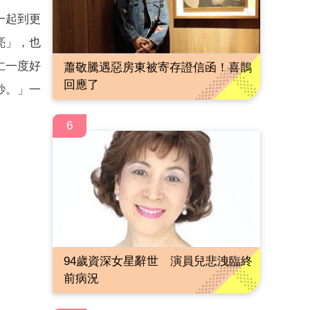
一起到更
亮」，也
仁一度好
蕭敬騰遇惡房東被寄存證信函！喜鵲
回應了
紗。」一
6
94歲資深女星辭世 演員兒悲洩臨終
前病況