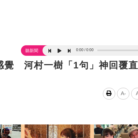
0:00
0:00
聽新聞
感覺 河村一樹「1句」神回覆
A-