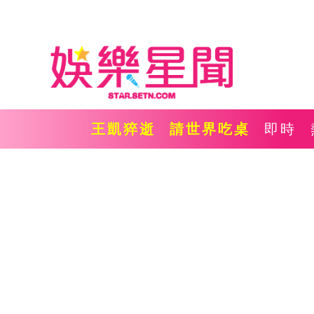
王凱猝逝
請世界吃桌
即時