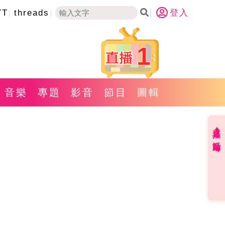
YT
threads
登入
1
音樂
專題
影音
節目
圖輯
直播✦活動