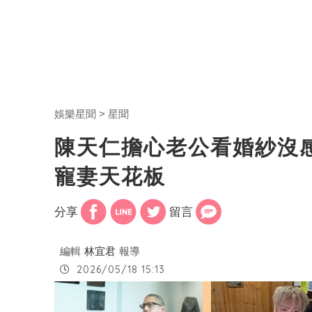
娛樂星聞
星聞
陳天仁擔心老公看婚紗沒
寵妻天花板
分享
留言
編輯
林宜君
報導
2026/05/18 15:13