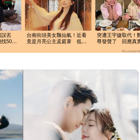
宿誤丟
台南街頭美女飄仙氣！近看
突遭王宇婕取代！
找50噸
竟是月亮公主孟庭葦 低調
尊發聲了 回應真
戴口罩逛街遠離城市
Recommend