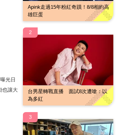
Apink走過15年粉紅奇蹟！8/8相約高
雄巨蛋
2
前曝光日
動也讓大
台男星轉戰直播 面試8次遭嗆：以
為多紅
3