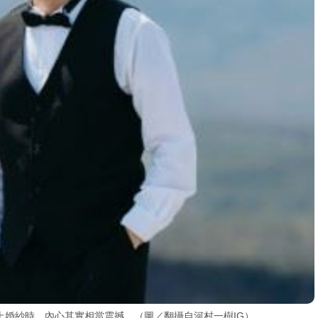
上婚紗時，內心其實相當震撼。（圖／翻攝自河村一樹IG）