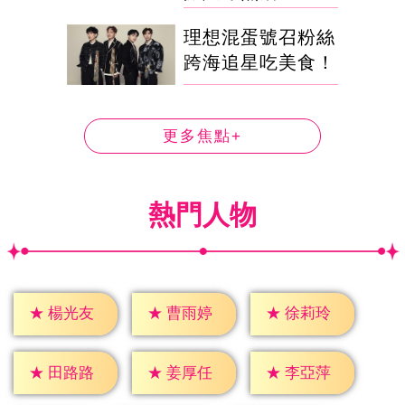
理想混蛋號召粉絲
跨海追星吃美食！
更多焦點+
熱門人物
★
楊光友
★
曹雨婷
★
徐莉玲
★
田路路
★
姜厚任
★
李亞萍