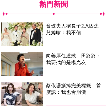
熱門新聞
台玻夫人稱長子2原因逝
兒媳嗆：我不信
向姜厚任道歉 田路路：
我要找的是楊光友
蔡依珊撕掉完美標籤 首
度認：我也會崩潰