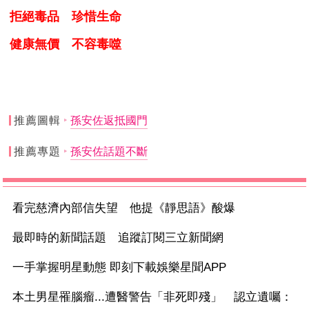
拒絕毒品 珍惜生命
健康無價 不容毒噬
推薦圖輯
孫安佐返抵國門
推薦專題
孫安佐話題不斷
看完慈濟內部信失望 他提《靜思語》酸爆
最即時的新聞話題 追蹤訂閱三立新聞網
一手掌握明星動態 即刻下載娛樂星聞APP
本土男星罹腦瘤...遭醫警告「非死即殘」 認立遺囑：