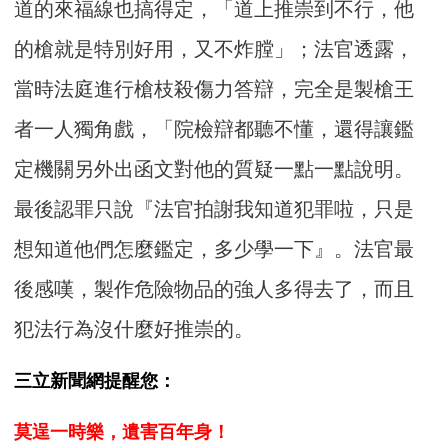
道的來福線也搞得定，「道上推崇到不行，他
的槍就是特別好用，又不炸膛」；法官透露，
當時法庭進行槍枝殺傷力答辯，完全是製槍王
者一人獨角戲，「院檢辯都聽不懂，還得讓鑑
定機關另外出函文對他的質疑一點一點說明。
最後認罪只說『法官拍謝我知道犯罪啦，只是
想知道他們怎麼鑑定，多少學一下』。法官最
後感嘆，製作危險物品的強人多得去了，而且
犯法行為沒什麼好推崇的。
三立新聞網提醒您：
莫逞一時樂，遺害百年身！