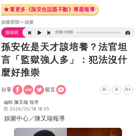
看更多《孫安佐話題不斷》專題報導
娛樂星聞
娛樂
0:00
0:00
聽新聞
孫安佐是天才該培養？法官坦
言「監獄強人多」：犯法沒什
麼好推崇
A-
A
A+
分享
留言
編輯
陳又瑞
報導
2026/05/18 18:05
娛樂中心／陳又瑞報導