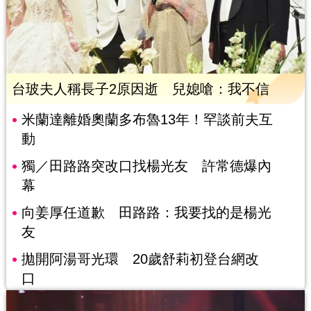
台玻夫人稱長子2原因逝 兒媳嗆：我不信
米蘭達離婚奧蘭多布魯13年！罕談前夫互
動
獨／田路路突改口找楊光友 許常德爆內
幕
向姜厚任道歉 田路路：我要找的是楊光
友
拋開阿湯哥光環 20歲舒莉初登台網改
口