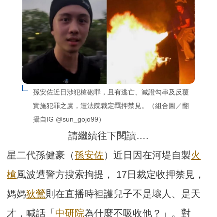
孫安佐近日涉犯槍砲罪，且有逃亡、滅證勾串及反覆
實施犯罪之虞，遭法院裁定羈押禁見。（組合圖／翻
攝自IG @sun_gojo99）
請繼續往下閱讀….
星二代孫健豪（
孫安佐
）近日因在河堤自製
火
槍
風波遭警方搜索拘提， 17日裁定收押禁見，
媽媽
狄鶯
則在直播時袒護兒子不是壞人、是天
才，喊話「
中研院
為什麼不吸收他？」。對