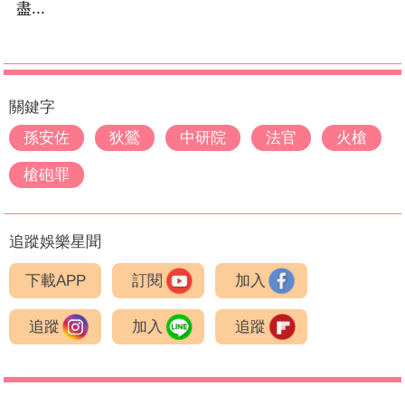
盡...
關鍵字
孫安佐
狄鶯
中研院
法官
火槍
槍砲罪
追蹤娛樂星聞
下載APP
訂閱
加入
追蹤
加入
追蹤