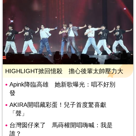
HIGHLIGHT掀回憶殺 擔心後輩太帥壓力大
Apink降臨高雄 她新歌曝光：唱不好別
發
AKIRA開唱藏彩蛋！兒子首度驚喜獻
「聲」
台灣囡仔來了 馬蒔權開唱嗨喊：我是
誰？