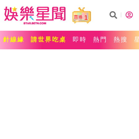
1
針線緣
請世界吃桌
即時
熱門
熱搜