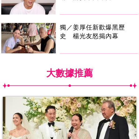
獨／姜厚任新歡爆黑歷
史 楊光友怒揭內幕
大數據推薦