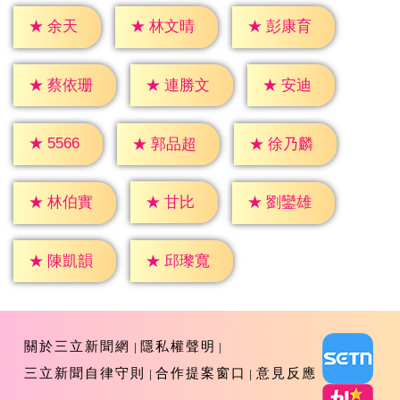
★
余天
★
林文晴
★
彭康育
★
安迪
★
蔡依珊
★
連勝文
★
5566
★
郭品超
★
徐乃麟
★
甘比
★
林伯實
★
劉鑾雄
★
陳凱韻
★
邱瓈寬
關於三立新聞網
隱私權聲明
三立新聞自律守則
合作提案窗口
意見反應