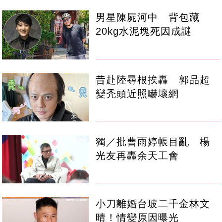
男星陳屍河中 背包藏
20kg水泥塊死因成謎
昔赴陸尋根挨轟 郭品超
變禿頭近照嚇壞網
獨／批曹雨婷帳目亂 楊
光友再轟余天工會
小刀離婚台玻二千金林文
晴！情變原因曝光