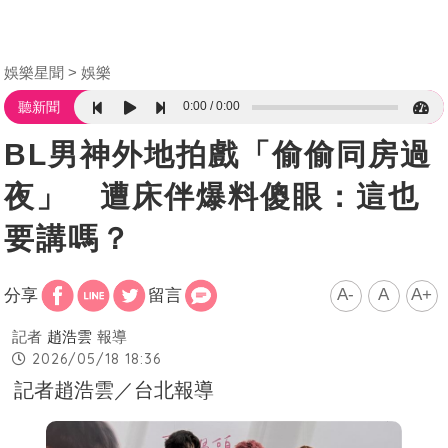
娛樂星聞
娛樂
0:00
0:00
聽新聞
BL男神外地拍戲「偷偷同房過
夜」 遭床伴爆料傻眼：這也
要講嗎？
A-
A
A+
分享
留言
記者
趙浩雲
報導
2026/05/18 18:36
記者趙浩雲／台北報導