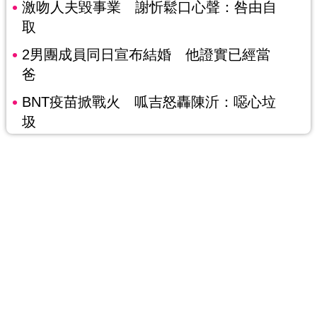
激吻人夫毀事業 謝忻鬆口心聲：咎由自
取
2男團成員同日宣布結婚 他證實已經當
爸
BNT疫苗掀戰火 呱吉怒轟陳沂：噁心垃
圾