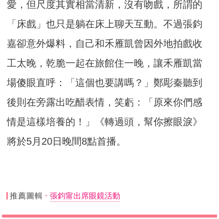
愛，但尺度其實相當清新，沒有吻戲，所謂的
「床戲」也只是躺在床上聊天互動。不過張鈞
嘉卻意外爆料，自己和禾雁凱曾因外地拍戲收
工太晚，乾脆一起在旅館住一晚，讓禾雁凱當
場傻眼直呼：「這個也要講嗎？」鄭彫秦聽到
後則在旁露出吃醋表情，笑虧：「原來你們感
情是這樣培養的！」《轉過頭，幫你擦眼淚》
將於5月20日晚間8點首播。
推薦圖輯
張鈞甯出席眼鏡活動