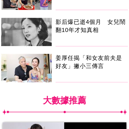
影后爆已逝4個月 女兒鬧
翻10年才知真相
姜厚任揭「和女友前夫是
好友」撇小三傳言
大數據推薦