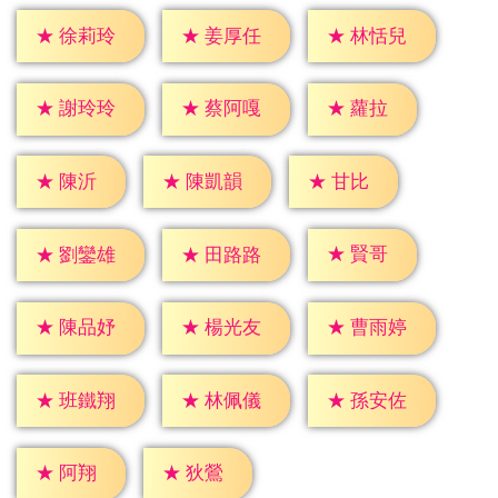
★
徐莉玲
★
姜厚任
★
林恬兒
★
蘿拉
★
謝玲玲
★
蔡阿嘎
★
陳沂
★
甘比
★
陳凱韻
★
賢哥
★
劉鑾雄
★
田路路
★
陳品妤
★
楊光友
★
曹雨婷
★
班鐵翔
★
林佩儀
★
孫安佐
★
阿翔
★
狄鶯