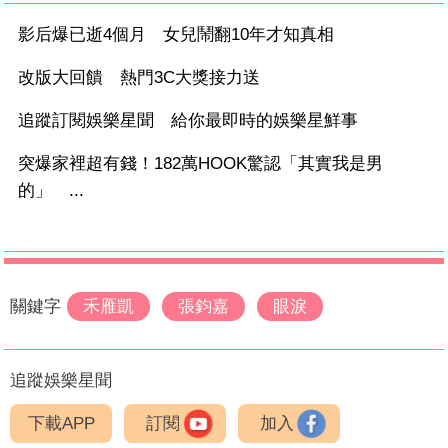
影后爆已逝4個月 女兒鬧翻10年才知真相
改版大回饋 熱門3C大獎接力送
追蹤訂閱娛樂星聞 給你最即時的娛樂星鮮事
突爆家裡超有錢！182萬HOOK驚認「其實我是男
的」 ...
關鍵字
禾雁凱
張鈞嘉
眼淚
追蹤娛樂星聞
下載APP
訂閱
加入