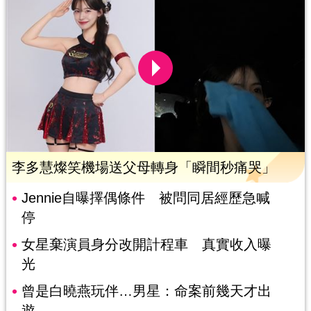
李多慧燦笑機場送父母轉身「瞬間秒痛哭」
Jennie自曝擇偶條件 被問同居經歷急喊
停
女星棄演員身分改開計程車 真實收入曝
光
曾是白曉燕玩伴…男星：命案前幾天才出
遊