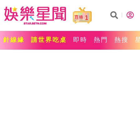
1
針線緣
請世界吃桌
即時
熱門
熱搜