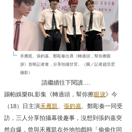
禾雁凱、張鈞嘉、鄭彫秦出席《轉過頭，幫你擦眼
淚》首映記者會，分享拍攝甘苦。（圖／記者趙浩雲
攝影）
請繼續往下閱讀….
踢帕娛樂BL影集《轉過頭，幫你擦
眼淚
》今
（18）日主演
禾雁凱
、
張鈞嘉
、鄭彫秦一同受
訪，三人分享拍攝幕後趣事，沒想到張鈞嘉突
然自爆，曾與禾雁凱在外地拍戲時「偷偷住同