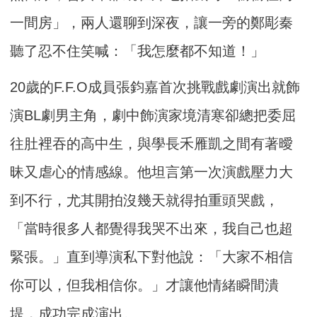
一間房」，兩人還聊到深夜，讓一旁的鄭彫秦
聽了忍不住笑喊：「我怎麼都不知道！」
20歲的F.F.O成員張鈞嘉首次挑戰戲劇演出就飾
演BL劇男主角，劇中飾演家境清寒卻總把委屈
往肚裡吞的高中生，與學長禾雁凱之間有著曖
昧又虐心的情感線。他坦言第一次演戲壓力大
到不行，尤其開拍沒幾天就得拍重頭哭戲，
「當時很多人都覺得我哭不出來，我自己也超
緊張。」直到導演私下對他說：「大家不相信
你可以，但我相信你。」才讓他情緒瞬間潰
堤，成功完成演出。