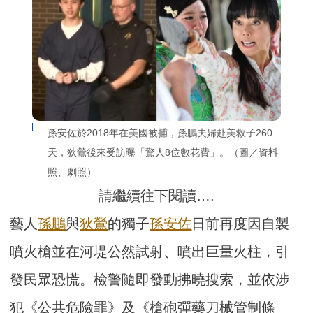
孫安佐於2018年在美國被捕，孫鵬夫婦赴美救子260
天，狄鶯後來受訪曝「驚人8位數花費」。（圖／資料
照、劇照）
請繼續往下閱讀….
藝人
孫鵬
與
狄鶯
的獨子
孫安佐
日前再度因自製
噴火槍並在河堤公然試射、噴出巨量火柱，引
發民眾恐慌。檢警隨即發動拂曉搜索，並依涉
犯《公共危險罪》及《槍砲彈藥刀械管制條