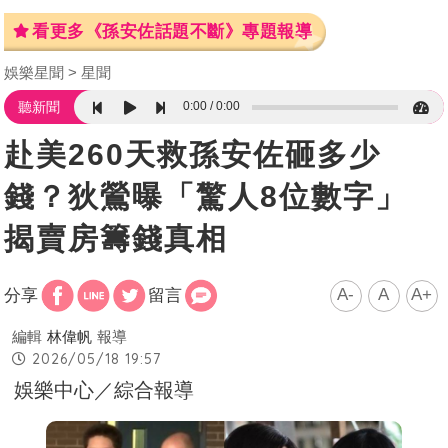
看更多《孫安佐話題不斷》專題報導
娛樂星聞
星聞
0:00
0:00
聽新聞
赴美260天救孫安佐砸多少
錢？狄鶯曝「驚人8位數字」
揭賣房籌錢真相
A-
A
A+
分享
留言
編輯
林偉帆
報導
2026/05/18 19:57
娛樂中心／綜合報導