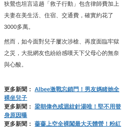
狄鶯也坦言這趟「救子行動」包含律師費加上
夫妻在美生活、住宿、交通費，確實約花了
3000多萬。
然而，如今面對兒子屢次涉槍、再度面臨牢獄
之災，大批網友也紛紛感嘆天下父母心的無奈
與心酸。
更多新聞：
Albee激戰忘鎖門！男友媽睹她全
裸坐兒子
更多新聞：
梁朝偉色戒迴紋針湯唯！堅不用替
身原因曝
更多新聞：
薔薔上空全裸闖最大天體營！粉紅