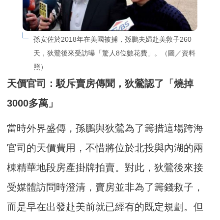
孫安佐於2018年在美國被捕，孫鵬夫婦赴美救子260
天，狄鶯後來受訪曝「驚人8位數花費」。（圖／資料
照）
天價官司：駁斥賣房傳聞，狄鶯認了「燒掉
3000多萬」
當時外界盛傳，孫鵬與狄鶯為了籌措這場跨海
官司的天價費用，不惜將位於北投與內湖的兩
棟精華地段房產掛牌拍賣。對此，狄鶯後來接
受媒體訪問時澄清，賣房並非為了籌錢救子，
而是早在出發赴美前就已經有的既定規劃。但