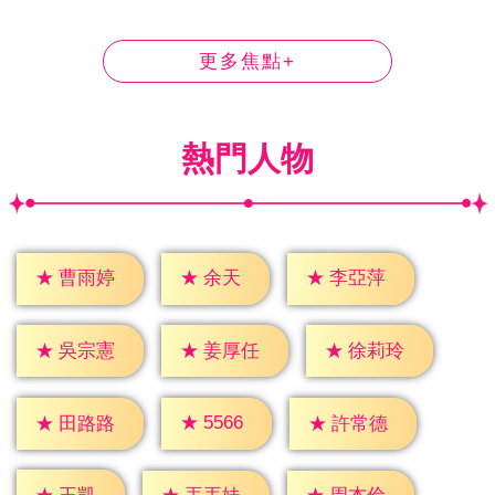
更多焦點+
熱門人物
★
余天
★
曹雨婷
★
李亞萍
★
吳宗憲
★
姜厚任
★
徐莉玲
★
5566
★
田路路
★
許常德