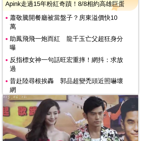
Apink走過15年粉紅奇蹟！8/8相約高雄巨蛋
蕭敬騰開餐廳被當盤子？房東溢價快10
萬
助鳳飛飛一炮而紅 龍千玉亡父超狂身分
曝
反指標女神一句話旺宏重摔！網抖：求放
過
昔赴陸尋根挨轟 郭品超變禿頭近照嚇壞
網