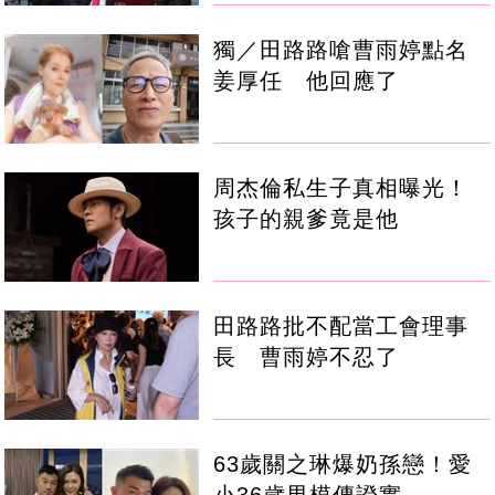
獨／田路路嗆曹雨婷點名
姜厚任 他回應了
周杰倫私生子真相曝光！
孩子的親爹竟是他
田路路批不配當工會理事
長 曹雨婷不忍了
63歲關之琳爆奶孫戀！愛