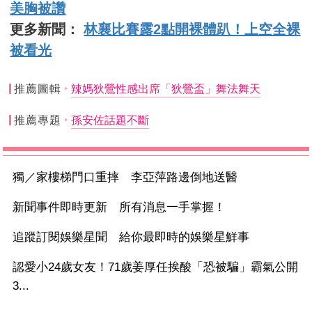
美胸被讚
更多新聞：
林襄比賽露2點開裸體趴！上空全裸
被看光
推薦圖輯
辣媽狄鶯性感出席「狄鶯盃」舞法舞天
推薦專題
孫安佐話題不斷
獨／家樓梯門口重摔 李亞萍路邊倒地送醫
新聞事件即時更新 所有消息一手掌握！
追蹤訂閱娛樂星聞 給你最即時的娛樂星鮮事
認愛小24歲女友！71歲姜厚任挨酸「恐被騙」霸氣公開
3...