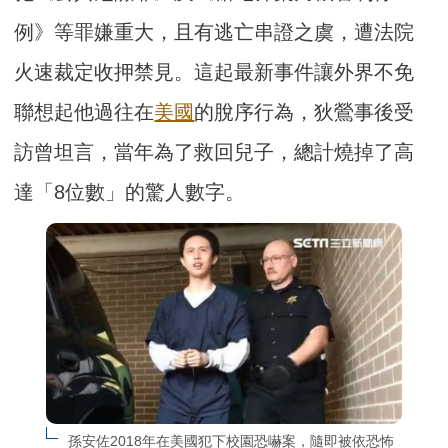
例》等罪嫌重大，且有逃亡串證之虞，遭法院
火速裁定收押禁見。這起最新事件讓外界不免
聯想起他過往在
美國
的脫序行為，狄鶯事後受
訪曾坦言，當年為了救回兒子，總計燒掉了高
達「8位數」的驚人數字。
孫安佐2018年在美國犯下校園恐嚇案，隨即被依恐怖