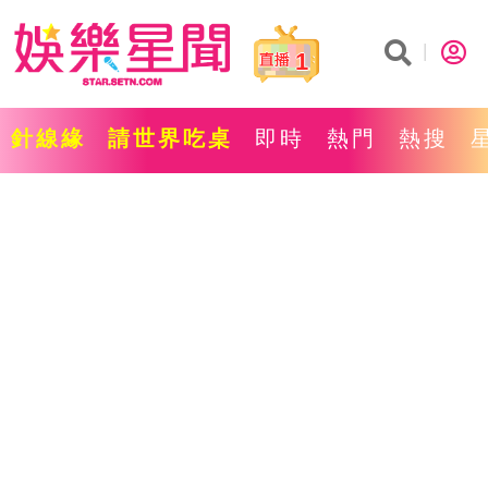
1
針線緣
請世界吃桌
即時
熱門
熱搜