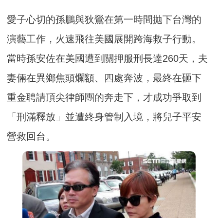
愛子心切的孫鵬與狄鶯在第一時間拋下台灣的
演藝工作，火速飛往美國展開跨海救子行動。
當時孫安佐在美國遭到關押服刑長達260天，夫
妻倆在異鄉焦頭爛額、四處奔波，最終在砸下
重金聘請頂尖律師團的奔走下，才成功爭取到
「刑滿釋放」並遭終身管制入境，將兒子平安
營救回台。