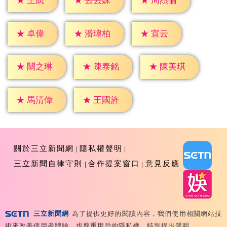
★
王凱
★
丟丟妹
★
周杰倫
★
卓偉
★
宣云
★
潘瑋柏
★
關之琳
★
陳泰銘
★
陳美琪
★
馬清偉
★
王國旌
關於三立新聞網
隱私權聲明
三立新聞自律守則
合作提案窗口
意見反應
三立新聞網
為了提供更好的閱讀內容，我們使用相關網站技
Copyright ©2026 Sanlih E-Television All Rights
術來改善使用者體驗，也尊重用戶的隱私權，特別提出聲明。