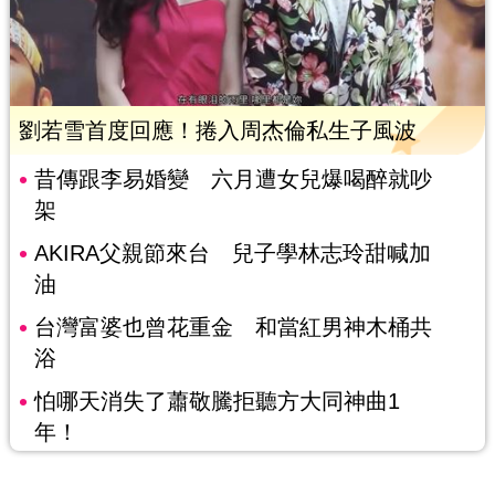
劉若雪首度回應！捲入周杰倫私生子風波
昔傳跟李易婚變 六月遭女兒爆喝醉就吵
架
AKIRA父親節來台 兒子學林志玲甜喊加
油
台灣富婆也曾花重金 和當紅男神木桶共
浴
怕哪天消失了蕭敬騰拒聽方大同神曲1
年！