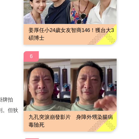
姜厚任小24歲女友智商146！獲台大3
碩博士
6
掛牌拍
劃。但狄
九孔突淚崩發影片 身障外甥染腸病
毒險死