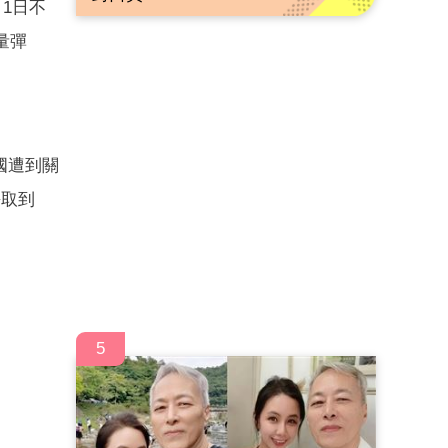
1日不
量彈
國遭到關
爭取到
5