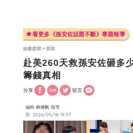
看更多《孫安佐話題不斷》專題報導
娛樂星聞
星聞
赴美260天救孫安佐砸多
籌錢真相
分享
留言
編輯
林偉帆
報導
2026/05/18 19:57