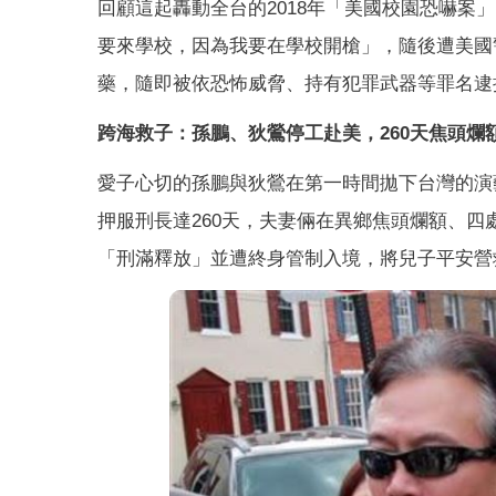
回顧這起轟動全台的2018年「美國校園恐嚇案
要來學校，因為我要在學校開槍」，隨後遭美國
藥，隨即被依恐怖威脅、持有犯罪武器等罪名逮
跨海救子：孫鵬、狄鶯停工赴美，260天焦頭爛
愛子心切的孫鵬與狄鶯在第一時間拋下台灣的演
押服刑長達260天，夫妻倆在異鄉焦頭爛額、
「刑滿釋放」並遭終身管制入境，將兒子平安營