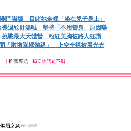
媽媽開門嚇壞 目睹她全裸「坐在兒子身上」
全裸迴紋針湯唯 堅持「不用替身」原因曝
」挑戰最大天體營 粉紅美胸被路人狂讚
點開「啦啦隊裸體趴」 上空全裸被看光光
推薦專題
孫安佐話題不斷
決燃眉之急
PR・易借網