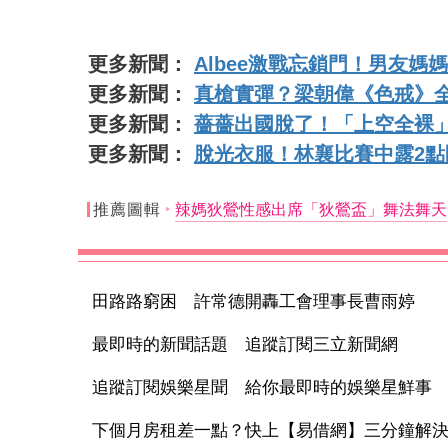
更多新聞：
Albee激戰忘鎖門！男友
更多新聞：
真槍實彈？梁朝偉《色戒》
更多新聞：
薔薔出國脫了！「上空全裸
更多新聞：
脫光衣服！林襄比賽中露2
推薦圖輯
辣媽狄鶯性感出席「狄鶯盃」舞法舞天
田路路窮困 許常德開轟工會理事長曹雨婷
最即時的新聞話題 追蹤訂閱三立新聞網
追蹤訂閱娛樂星聞 給你最即時的娛樂星鮮事
下個月房租差一點？快上【易借網】三分鐘解