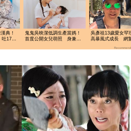
陳漢典！
鬼鬼吳映潔低調生產當媽！
吳彥祖13歲愛女罕
吐17字
首度公開女兒萌照 身兼父
高暴風式成長 網
職坦言從不後悔
男團台灣成員
Recommend