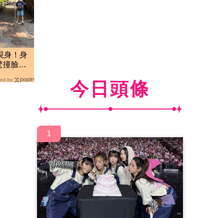
現身！身
驚撞臉韓
ed by
今日頭條
1