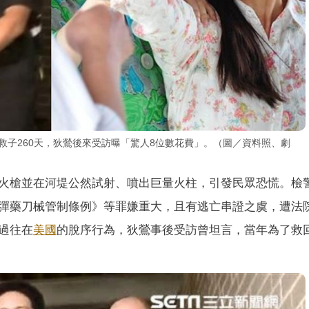
美救子260天，狄鶯後來受訪曝「驚人8位數花費」。（圖／資料照、劇
火槍並在河堤公然試射、噴出巨量火柱，引發民眾恐慌。檢
彈藥刀械管制條例》等罪嫌重大，且有逃亡串證之虞，遭法
過往在
美國
的脫序行為，狄鶯事後受訪曾坦言，當年為了救