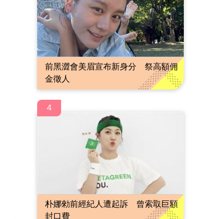
前黑澀會美眉宣布新身分 祭高額佣
金徵人
4
朴娜勑前經紀人遭起訴 曾索取巨額
封口費