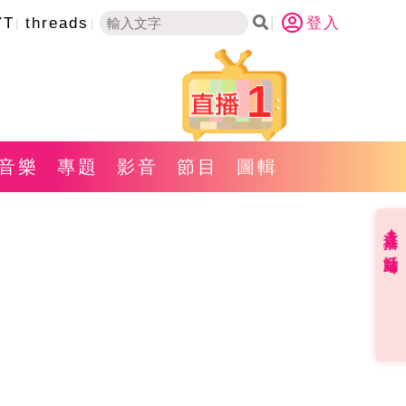
YT
threads
登入
1
音樂
專題
影音
節目
圖輯
直播✦活動