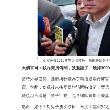
孫安佐於2018年在美國被捕，孫鵬夫婦赴
天價官司：駁斥賣房傳聞，狄鶯認了「燒掉300
當時外界盛傳，孫鵬與狄鶯為了籌措這場跨海官
賣。對此，狄鶯後來接受媒體訪問時澄清，賣房
鶯也坦言這趟「救子行動」包含律師費加上夫妻在
然而，如今面對兒子屢次涉槍、再度面臨牢獄之