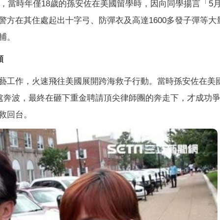
」，當時年僅18歲的孫安佐在美國留學時，因向同學揚言「5月
警方在其住處起出十字弓、防彈衣及高達1600多發子彈等大
捕。
額
藝工作，火速飛往美國展開跨海救子行動。當時孫安佐在美
四處奔波，最終在砸下重金聘請頂尖律師團的奔走下，才成功
救回台。