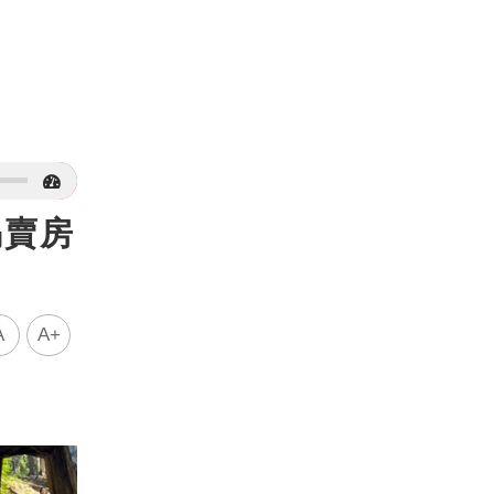
揭賣房
A
A+