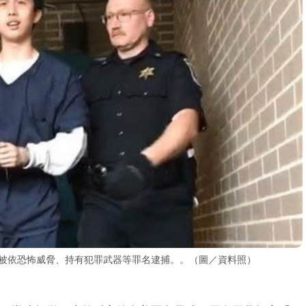
即被依恐怖威脅、持有犯罪武器等罪名逮捕。。（圖／資料照）