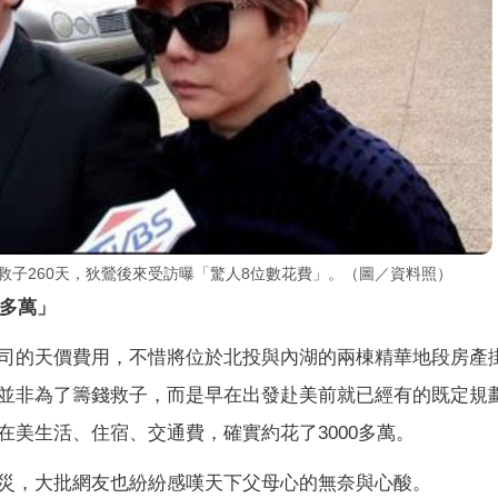
美救子260天，狄鶯後來受訪曝「驚人8位數花費」。（圖／資料照）
0多萬」
司的天價費用，不惜將位於北投與內湖的兩棟精華地段房產
並非為了籌錢救子，而是早在出發赴美前就已經有的既定規
美生活、住宿、交通費，確實約花了3000多萬。
災，大批網友也紛紛感嘆天下父母心的無奈與心酸。