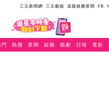
三立新聞網
三立藝能
追蹤娛樂星聞
FB
熱門
熱搜
星聞
綜藝
戲劇
日韓
電影