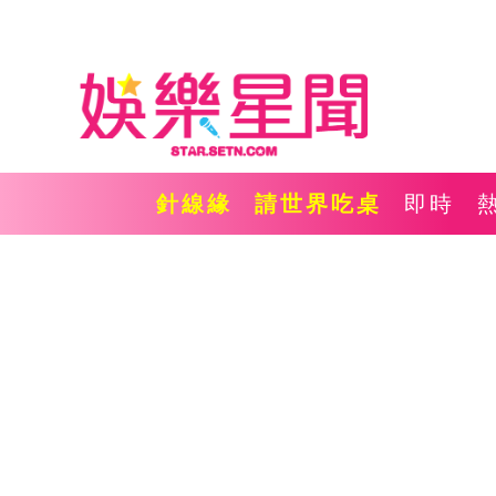
針線緣
請世界吃桌
即時