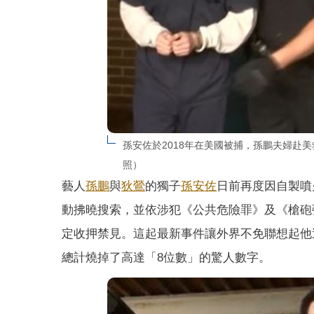
孫安佐於2018年在美國被捕，孫鵬夫婦赴
照）
藝人
孫鵬
與
狄鶯
的獨子
孫安佐
日前再度因自製噴
動拂曉搜索，並依涉犯《公共危險罪》及《槍砲
定收押禁見。這起最新事件讓外界不免聯想起他
總計燒掉了高達「8位數」的驚人數字。