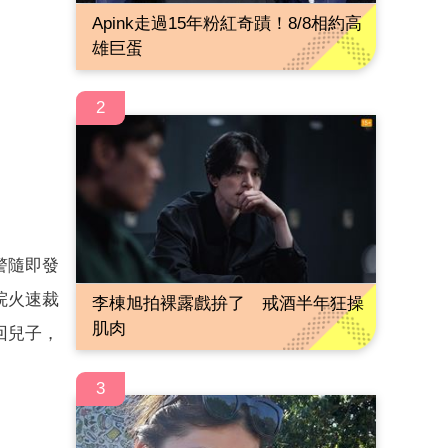
Apink走過15年粉紅奇蹟！8/8相約高
雄巨蛋
2
警隨即發
院火速裁
李棟旭拍裸露戲拚了 戒酒半年狂操
肌肉
回兒子，
3