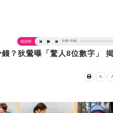
0:00
0:00
聽新聞
少錢？狄鶯曝「驚人8位數字」 
A-