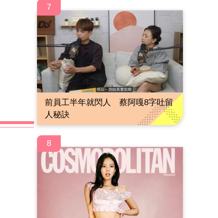
7
前員工半年就閃人 蔡阿嘎8字吐留
人秘訣
8