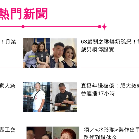
熱門新聞
逝！月業
63歲關之琳爆奶孫戀！
歲男模傳證實
家人急
直播年賺破億！肥大
曾連播17小時
轟工會
獨／<水玲瓏>製作出
路領到退休金