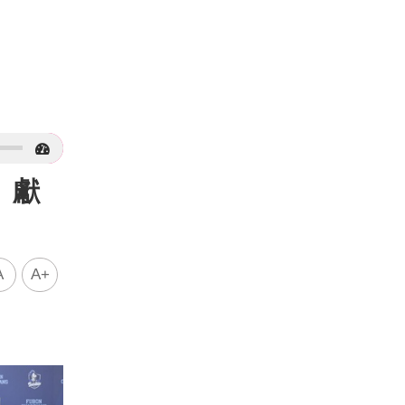
！獻
A
A+