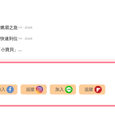
決燃眉之急
PR・易借網
金快速到位
PR・易借網
寶貝」...
加入
追蹤
加入
追蹤