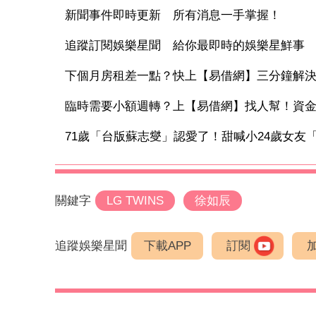
新聞事件即時更新 所有消息一手掌握！
追蹤訂閱娛樂星聞 給你最即時的娛樂星鮮事
下個月房租差一點？快上【易借網】三分鐘解
臨時需要小額週轉？上【易借網】找人幫！資
71歲「台版蘇志燮」認愛了！甜喊小24歲女友「小
關鍵字
LG TWINS
徐如辰
追蹤娛樂星聞
下載APP
訂閱