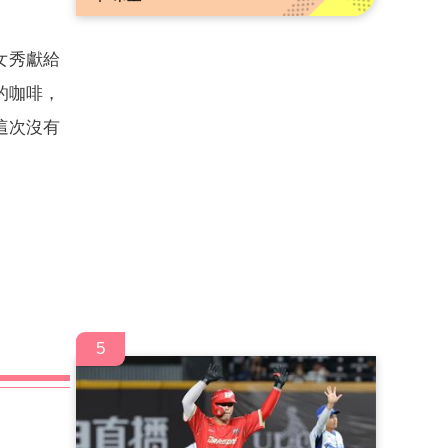
女秀獻給
的咖啡，
這次沒有
5