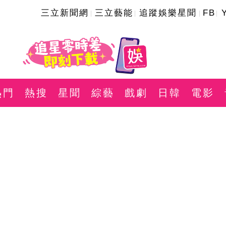
三立新聞網
三立藝能
追蹤娛樂星聞
FB
熱門
熱搜
星聞
綜藝
戲劇
日韓
電影