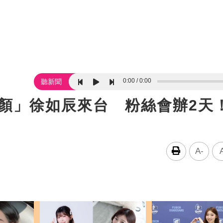
0:00
0:00
聽新聞
戀顏」徐如辰來台 粉絲會辦2天
A-