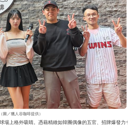
會。（圖／獵人谷咖啡提供）
在球場上格外吸睛。憑藉精緻如韓團偶像的五官、招牌爆發力