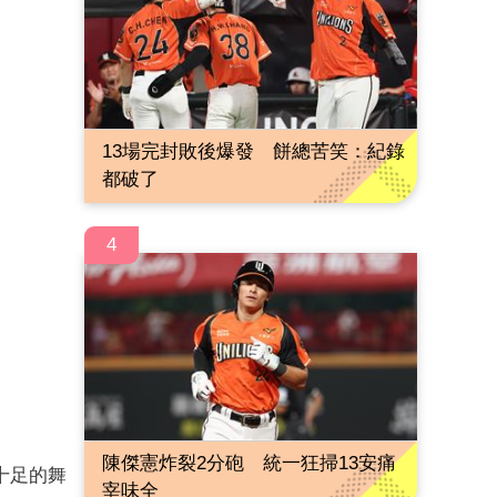
13場完封敗後爆發 餅總苦笑：紀錄
都破了
4
陳傑憲炸裂2分砲 統一狂掃13安痛
十足的舞
宰味全