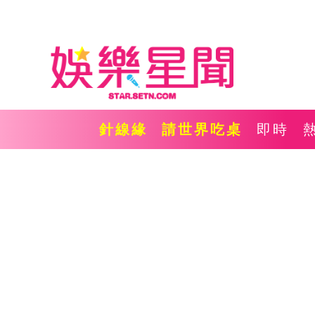
針線緣
請世界吃桌
即時