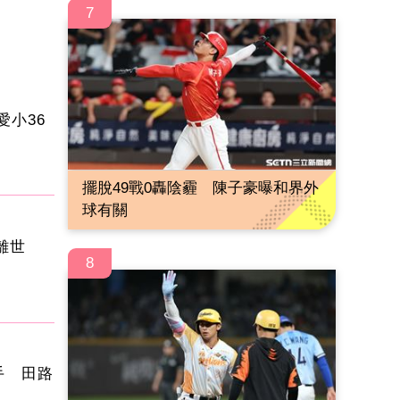
7
愛小36
擺脫49戰0轟陰霾 陳子豪曝和界外
球有關
叔離世
8
手 田路