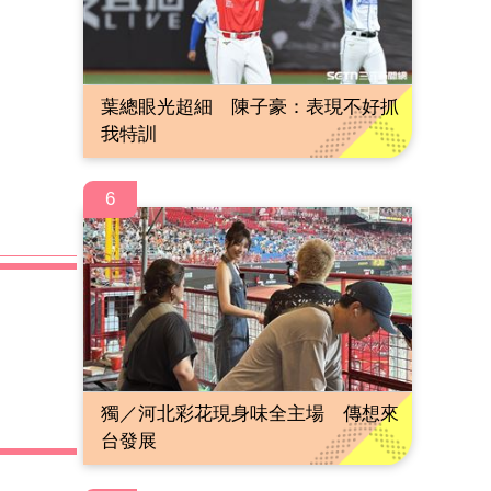
葉總眼光超細 陳子豪：表現不好抓
我特訓
6
獨／河北彩花現身味全主場 傳想來
台發展