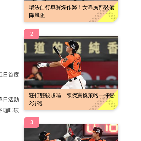
環法自行車賽爆作弊！女靠胸部裝備
降風阻
2
近日首度
狂打雙殺超嘔 陳傑憲換策略一揮變
往單日活動
2分砲
谷咖啡破
3