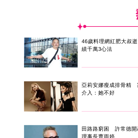
46歲料理網紅肥大叔
績千萬3心法
亞莉安娜瘦成排骨精 
介入：她不好
田路路窮困 許常德開
理事長曹雨婷