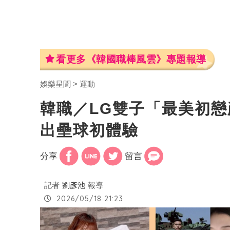
看更多《韓國職棒風雲》專題報導
娛樂星聞
運動
韓職／LG雙子「最美初
出壘球初體驗
分享
留言
記者
劉彥池
報導
2026/05/18 21:23