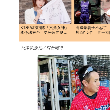
KT巫師啦啦隊「六角女神」
高國豪妻子不忍了
李今珠來台 男粉反向應援
對2名女性「同一期
她笑開懷
配偶權提告
記者劉彥池／綜合報導