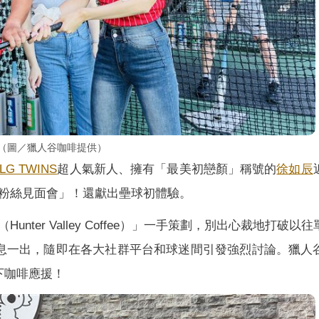
會。（圖／獵人谷咖啡提供）
LG TWINS
超人氣新人、擁有「最美初戀顏」稱號的
徐如辰
粉絲見面會」！還獻出壘球初體驗。
ter Valley Coffee）」一手策劃，別出心裁地打破以
息一出，隨即在各大社群平台和球迷間引發強烈討論。獵人
下咖啡應援！