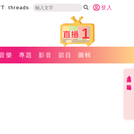
YT
threads
登入
1
音樂
專題
影音
節目
圖輯
直播✦活動