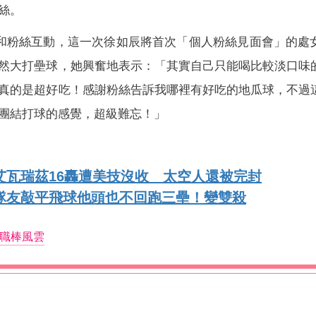
絲。
和粉絲互動，這一次徐如辰將首次「個人粉絲見面會」的處
然大打壘球，她興奮地表示：「其實自己只能喝比較淡口味
真的是超好吃！感謝粉絲告訴我哪裡有好吃的地瓜球，不過
團結打球的感覺，超級難忘！」
艾瓦瑞茲16轟遭美技沒收 太空人還被完封
隊友敲平飛球他頭也不回跑三壘！變雙殺
職棒風雲