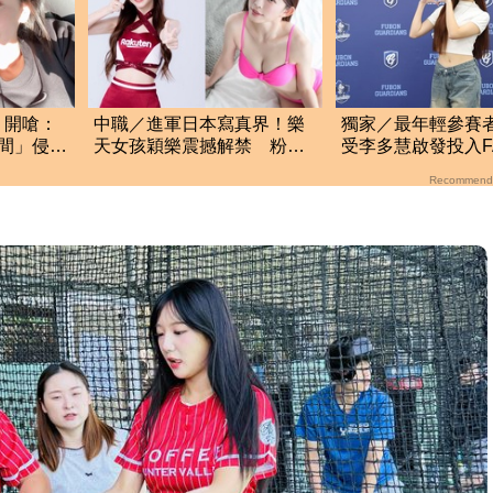
！開嗆：
中職／進軍日本寫真界！樂
獨家／最年輕參賽者 
間」侵害
天女孩穎樂震撼解禁 粉色
受李多慧啟發投入FA 
比基尼秀傲人上圍
選！決選率先晉級
Recommend