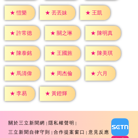
★
愷樂
★
王凱
★
丟丟妹
★
許常德
★
關之琳
★
陳明真
★
陳泰銘
★
王國旌
★
陳美琪
★
六月
★
馬清偉
★
周杰倫
★
李易
★
黃鐙輝
關於三立新聞網
隱私權聲明
三立新聞自律守則
合作提案窗口
意見反應