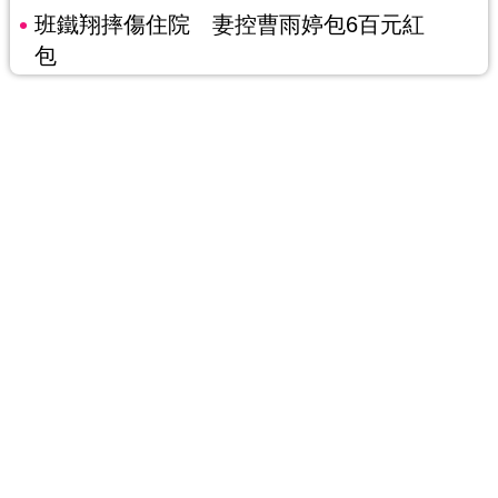
班鐵翔摔傷住院 妻控曹雨婷包6百元紅
包