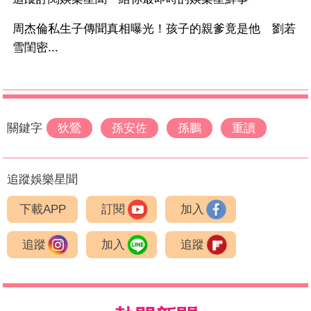
周杰倫私生子傳聞真相曝光！孩子的親爹竟是他 劉若
雪閨密...
關鍵字
狄鶯
孫安佐
孫鵬
重讀
追蹤娛樂星聞
下載APP
訂閱
加入
追蹤
加入
追蹤