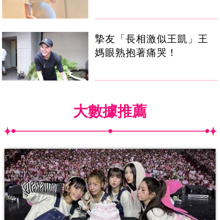
摯友「長相激似王凱」王
媽眼熟抱著痛哭！
大數據推薦