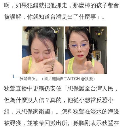
啊，如果犯錯就把他抓走，那麼棒的孩子都會
被誤解，你就知道台灣是出了什麼事」。
狄鶯痛哭。（圖／翻攝自TWITCH @狄鶯）
狄鶯直播中更稱孫安佐「想保護全台灣人民，
但為什麼沒人信？真的，他從小想當反恐小
組，只想保家衛國」。怎料狄鶯在淡水的海邊
被尋獲，並被帶回派出所。孫鵬剛表示狄鶯在