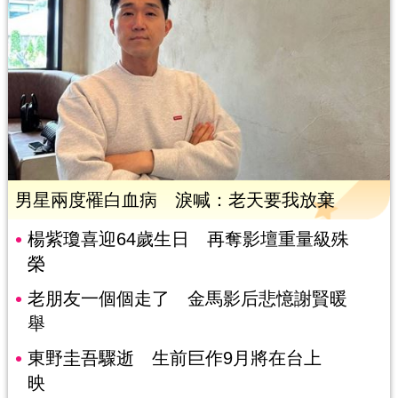
男星兩度罹白血病 淚喊：老天要我放棄
楊紫瓊喜迎64歲生日 再奪影壇重量級殊
榮
老朋友一個個走了 金馬影后悲憶謝賢暖
舉
東野圭吾驟逝 生前巨作9月將在台上
映