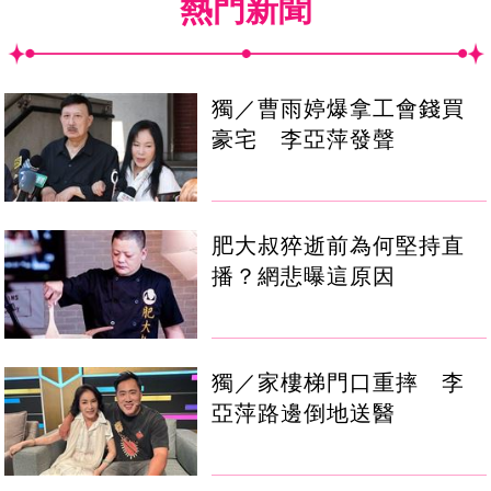
熱門新聞
獨／曹雨婷爆拿工會錢買
豪宅 李亞萍發聲
肥大叔猝逝前為何堅持直
播？網悲曝這原因
獨／家樓梯門口重摔 李
亞萍路邊倒地送醫