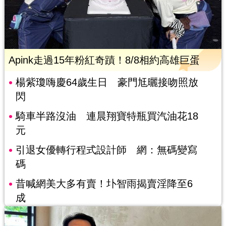
Apink走過15年粉紅奇蹟！8/8相約高雄巨蛋
楊紫瓊嗨慶64歲生日 豪門尪曬接吻照放
閃
騎車半路沒油 連晨翔寶特瓶買汽油花18
元
引退女優轉行程式設計師 網：無碼變寫
碼
昔喊網美大多有賣！圤智雨揭賣淫降至6
成