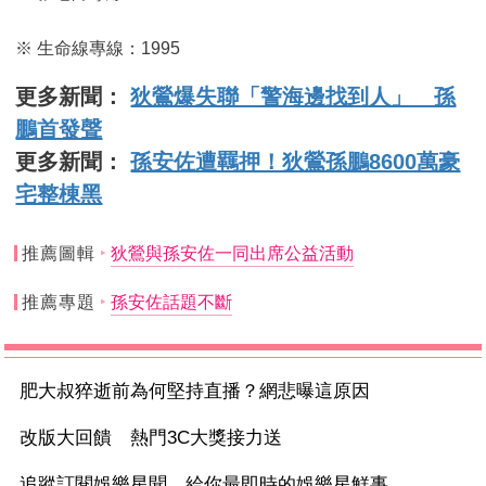
※ 生命線專線：1995
更多新聞：
狄鶯爆失聯「警海邊找到人」 孫
鵬首發聲
更多新聞：
孫安佐遭羈押！狄鶯孫鵬8600萬豪
宅整棟黑
推薦圖輯
狄鶯與孫安佐一同出席公益活動
推薦專題
孫安佐話題不斷
肥大叔猝逝前為何堅持直播？網悲曝這原因
改版大回饋 熱門3C大獎接力送
追蹤訂閱娛樂星聞 給你最即時的娛樂星鮮事