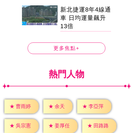
新北捷運8年4線通
車 日均運量飆升
13倍
更多焦點+
熱門人物
★
余天
★
曹雨婷
★
李亞萍
★
吳宗憲
★
姜厚任
★
田路路