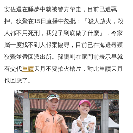
安佐還在睡夢中就被警方帶走，目前已遭羈
押。狄鶯在15日直播中怒批：「殺人放火，殺
人都不用死刑，我兒子到底做了什麼」，今家
屬一度找不到人報案協尋，目前已在海邊尋獲
狄鶯並帶回派出所。孫鵬剛在家門前表示早就
有交代
重讀
天月不要拍火槍片，對此重讀天月
也回應了。