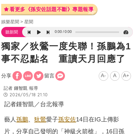
看更多《孫安佐話題不斷》專題報導
娛樂星聞
星聞
0:00
0:00
聽新聞
獨家／狄鶯一度失聯！孫鵬為1
事不忍點名 重讀天月回應了
A-
A
A+
分享
留言
記者
鍾智凱
報導
2026/05/18 21:10
記者鍾智凱／台北報導
藝人
孫鵬
、
狄鶯
愛子
孫安佐
14日在IG上傳影
片，分享自己發明的「神級火箭槍」，16日孫