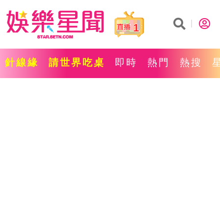
1
針線緣
請世界吃桌
即時
熱門
熱搜