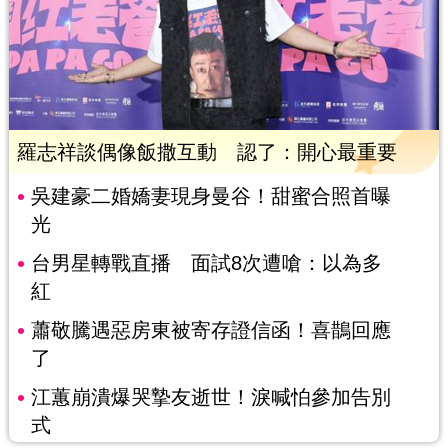
羅志祥談偶像飯撒互動 認了：開心最重要
吳建豪二婚嬌妻現身曼谷！甜蜜合照首曝
光
台男星轉戰直播 面試8次遭嗆：以為多
紅
蕭敬騰遇惡房東被寄存證信函！喜鵲回應
了
江蕙崩潰爆哭摯友逝世！淚喊怕參加告別
式