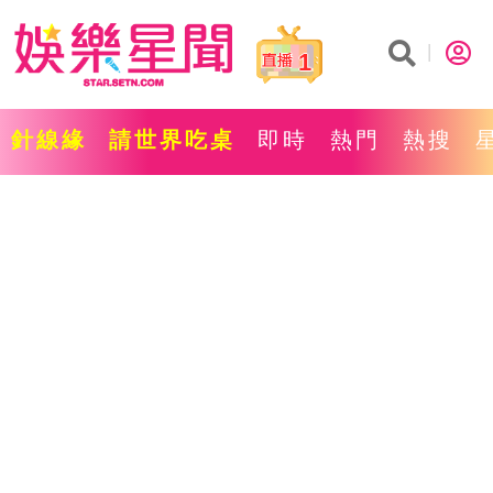
1
針線緣
請世界吃桌
即時
熱門
熱搜