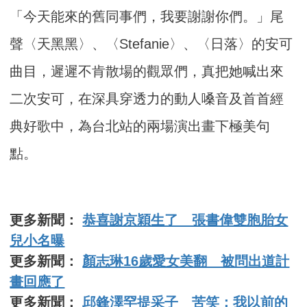
「今天能來的舊同事們，我要謝謝你們。」尾
聲〈天黑黑〉、〈Stefanie〉、〈日落〉的安可
曲目，遲遲不肯散場的觀眾們，真把她喊出來
二次安可，在深具穿透力的動人嗓音及首首經
典好歌中，為台北站的兩場演出畫下極美句
點。
更多新聞：
恭喜謝京穎生了 張書偉雙胞胎女
兒小名曝
更多新聞：
顏志琳16歲愛女美翻 被問出道計
畫回應了
更多新聞：
邱鋒澤罕提采子 苦笑：我以前的