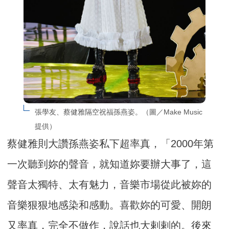
張學友、蔡健雅隔空祝福孫燕姿。（圖／Make Music
提供）
蔡健雅則大讚孫燕姿私下超率真，「2000年第
一次聽到妳的聲音，就知道妳要辦大事了，這
聲音太獨特、太有魅力，音樂市場從此被妳的
音樂狠狠地感染和感動。喜歡妳的可愛、開朗
又率真，完全不做作，說話也大剌剌的。後來