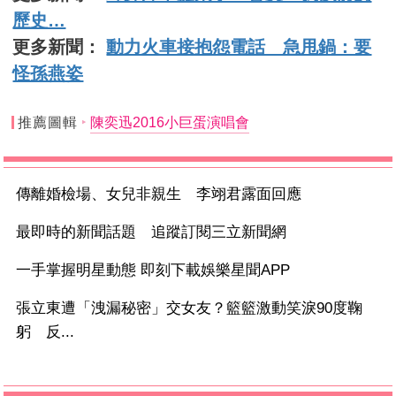
歷史…
更多新聞：
動力火車接抱怨電話 急甩鍋：要
怪孫燕姿
推薦圖輯
陳奕迅2016小巨蛋演唱會
傳離婚檢場、女兒非親生 李翊君露面回應
最即時的新聞話題 追蹤訂閱三立新聞網
一手掌握明星動態 即刻下載娛樂星聞APP
張立東遭「洩漏秘密」交女友？籃籃激動笑淚90度鞠
躬 反...