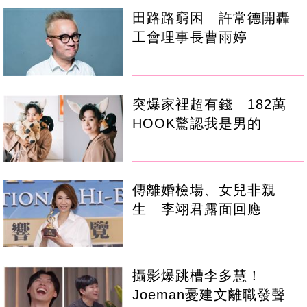
田路路窮困 許常德開轟
工會理事長曹雨婷
突爆家裡超有錢 182萬
HOOK驚認我是男的
傳離婚檢場、女兒非親
生 李翊君露面回應
攝影爆跳槽李多慧！
Joeman憂建文離職發聲