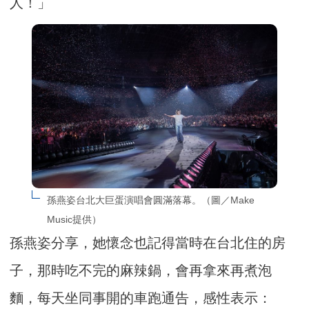
人！」
孫燕姿台北大巨蛋演唱會圓滿落幕。（圖／Make 
Music提供）
孫燕姿分享，她懷念也記得當時在台北住的房
子，那時吃不完的麻辣鍋，會再拿來再煮泡
麵，每天坐同事開的車跑通告，感性表示：