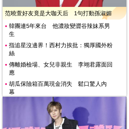
范曉萱好友竟是大咖天后 1句打動孫淑媚
韓團連5年來台 他濃妝變澀谷辣妹系男
生
指追星沒邊界！西村力挨批：獨厚國外粉
絲
傳離婚檢場、女兒非親生 李翊君露面回
應
胡瓜保險箱百萬現金消失 鬆口驚人內
幕