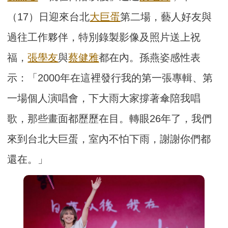
（17）日迎來台北
大巨蛋
第二場，藝人好友與
過往工作夥伴，特別錄製影像及照片送上祝
福，
張學友
與
蔡健雅
都在內。孫燕姿感性表
示：「2000年在這裡發行我的第一張專輯、第
一場個人演唱會，下大雨大家撐著傘陪我唱
歌，那些畫面都歷歷在目。轉眼26年了，我們
來到台北大巨蛋，室內不怕下雨，謝謝你們都
還在。」