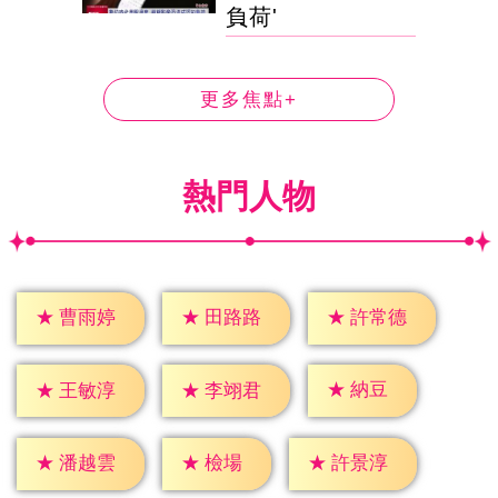
負荷'
更多焦點+
熱門人物
★
曹雨婷
★
田路路
★
許常德
★
納豆
★
王敏淳
★
李翊君
★
檢場
★
潘越雲
★
許景淳