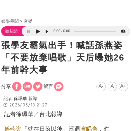
娛樂星聞
音樂
0:00
0:00
聽新聞
張學友霸氣出手！喊話孫燕姿
「不要放棄唱歌」天后曝她26
年前幹大事
A-
A
A+
分享
留言
記者
徐珮華
報導
2026/05/18 21:27
記者徐珮華／台北報導
孫燕姿
「就在日落以後」巡迴
演唱會
，昨