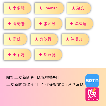
★
建文
★
李多慧
★
Joeman
★
唐綺陽
★
張韶涵
★
瑪法達
★
康凱
★
許效舜
★
陳漢典
★
王宇婕
★
孫燕姿
關於三立新聞網
隱私權聲明
三立新聞自律守則
合作提案窗口
意見反應