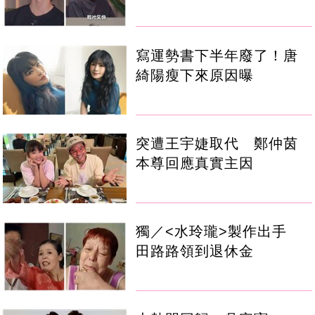
寫運勢書下半年廢了！唐
綺陽瘦下來原因曝
突遭王宇婕取代 鄭仲茵
本尊回應真實主因
獨／<水玲瓏>製作出手
田路路領到退休金