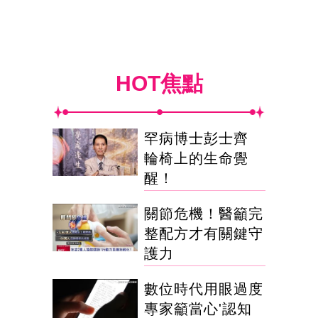
HOT焦點
罕病博士彭士齊
輪椅上的生命覺
醒！
關節危機！醫籲完
整配方才有關鍵守
護力
數位時代用眼過度
專家籲當心'認知