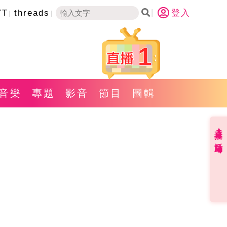
YT
threads
登入
1
音樂
專題
影音
節目
圖輯
直播✦活動