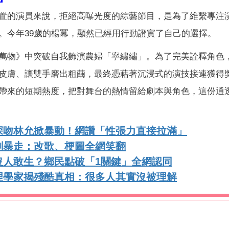
置的演員來說，拒絕高曝光度的綜藝節目，是為了維繫專注
。今年39歲的楊冪，顯然已經用行動證實了自己的選擇。
萬物》中突破自我飾演農婦「寧繡繡」。為了完美詮釋角色
皮膚、讓雙手磨出粗繭，最終憑藉著沉浸式的演技接連獲得
帶來的短期熱度，把對舞台的熱情留給劇本與角色，這份通
深吻林允掀暴動！網讚「性張力直接拉滿」
創暴走：改歌、梗圖全網笑翻
沒人敢生？鄉民點破「1關鍵」全網認同
理學家揭殘酷真相：很多人其實沒被理解