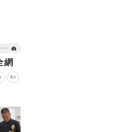
全網
A
A+