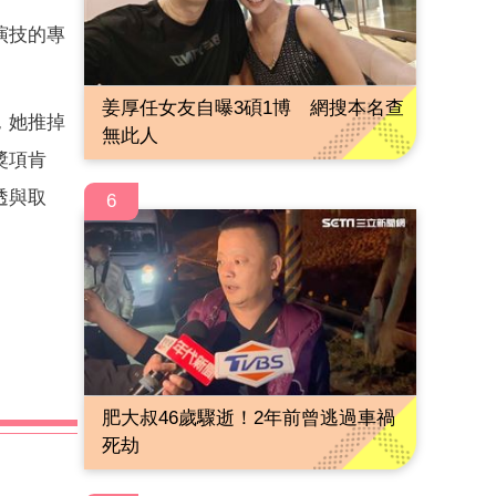
演技的專
姜厚任女友自曝3碩1博 網搜本名查
，她推掉
無此人
獎項肯
透與取
6
肥大叔46歲驟逝！2年前曾逃過車禍
死劫