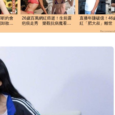
邵昕約會
26歲百萬網紅癌逝！生前露
直播年賺破億！46
場卸妝」
疤痕走秀 樂觀抗病魔看哭
紅「肥大叔」離世
網
17小時辛酸面曝
Recommend