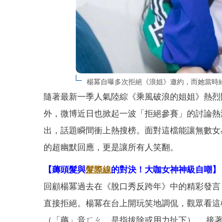
楊冪自曝多次拒絕《浪姐》邀約，而她當時
隨著最新一季人氣陸綜《乘風破浪的姐姐》熱烈
外，微博近日也掀起一波「拒絕參賽」的討論熱
出，話題瞬間衝上熱搜榜。面對這檔能讓無數女
的超幽默回應，更是讓所有人笑翻。
【薅頭髮與
髮際線
的對決！大咖女神神級自嘲】
回顧楊冪過去在《脫口秀反跨年》中的精彩發言
直接拒絕。楊冪在台上開玩笑地調侃，觀眾看這
（「薅」音ㄏㄠ，是指拔除或用力扯下） ，接