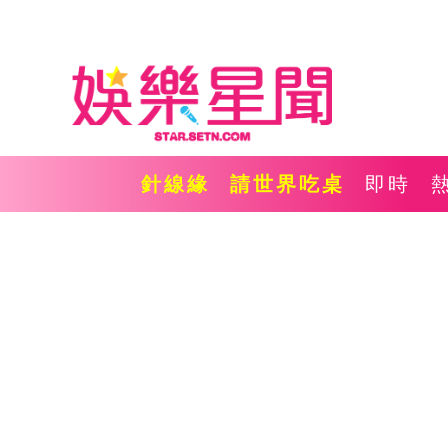
針線緣
請世界吃桌
即時