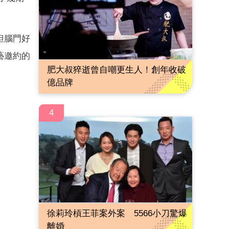
但腦門好
藝邀約的
肥大叔猝逝曾自嘲更生人！創年收破
億品牌
4
徐莉玲槓王菲案外案 5566小刀驚爆
離婚