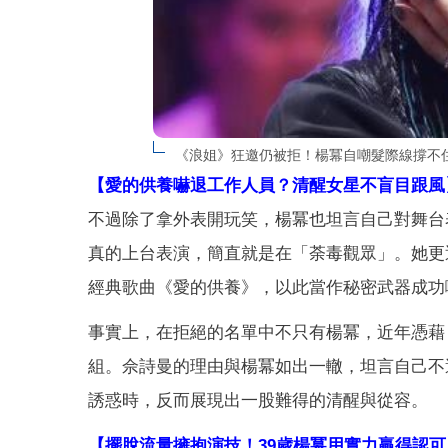
《浪姐》狂邀仍被拒！楊冪自嘲髮際線撐不住
【愛的供養嚇退工作人員？清醒女星不盲目跟風
不過除了拿外表開玩笑，楊冪也坦言自己對舞台
真的上台表演，簡直就是在「荼毒觀眾」。她更
經典歌曲《愛的供養》，以此當作秘密武器成功
事實上，在拒絕的名單中不只有楊冪，近年憑藉
組。佘詩曼的理由與楊冪如出一轍，坦言自己不
誘惑時，反而展現出一股難得的清醒與從容。
【擺脫流量擁抱演技！39歲楊冪用實力贏得認可