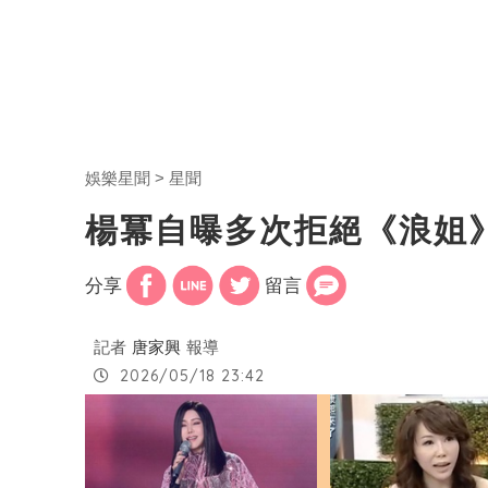
娛樂星聞
星聞
楊冪自曝多次拒絕《浪姐
分享
留言
記者
唐家興
報導
2026/05/18 23:42