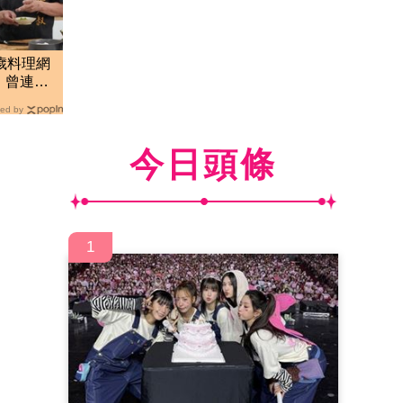
歲料理網
 曾連播
ed by
今日頭條
1