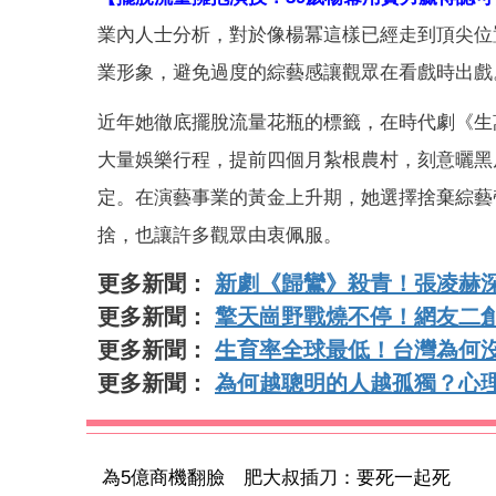
業內人士分析，對於像楊冪這樣已經走到頂尖位
業形象，避免過度的綜藝感讓觀眾在看戲時出戲
近年她徹底擺脫流量花瓶的標籤，在時代劇《生
大量娛樂行程，提前四個月紮根農村，刻意曬黑
定。在演藝事業的黃金上升期，她選擇捨棄綜藝
捨，也讓許多觀眾由衷佩服。
更多新聞：
新劇《歸鸞》殺青！張凌赫
更多新聞：
擎天崗野戰燒不停！網友二
更多新聞：
生育率全球最低！台灣為何
更多新聞：
為何越聰明的人越孤獨？心
為5億商機翻臉 肥大叔插刀：要死一起死