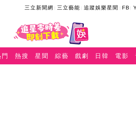
三立新聞網
三立藝能
追蹤娛樂星聞
FB
熱門
熱搜
星聞
綜藝
戲劇
日韓
電影