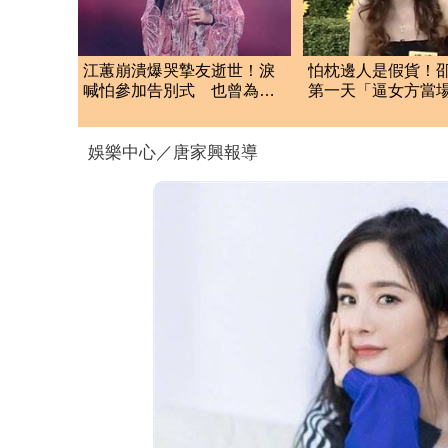
江蕙崩潰爆哭摯友逝世！淚
怕枕邊人是假貨！
喊怕參加告別式 也曾為抗
第一天「逼女方當
癌辛苦不捨小薇勞累
小S傻眼神回一句
娛樂中心／唐家興報導