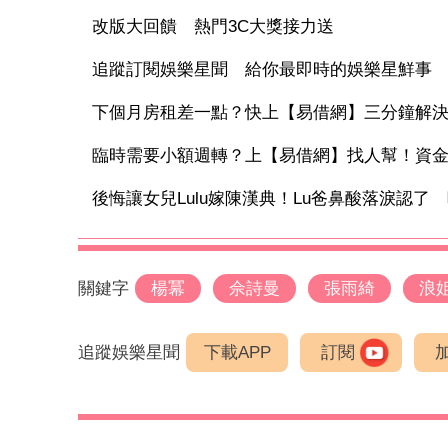
改版大回饋 熱門3C大獎接力送
追蹤訂閱娛樂星聞 給你最即時的娛樂星鮮事
下個月房租差一點？快上【易借網】三分鐘解
臨時需要小額週轉？上【易借網】找人幫！資
後悔讓女兒Lulu嫁陳漢典！Lu爸鼻酸落淚認了 吐1
關鍵字
楊冪
佘詩曼
張雨綺
浪
追蹤娛樂星聞
下載APP
訂閱