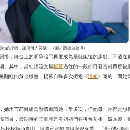
給出的原因，讓所有人笑翻。（圖／翻攝自微博）
開播，舞台上的明爭暗鬥再度成為茶餘飯後的焦點。不過在
潮。其中，當紅頂流女星
楊冪
過往的一段節目發言就再度被
星翻紅的黃金機會，楊冪自曝多次拒絕《
浪姐
》邀約，而她
，她坦言節目組曾熱情邀請她非常多次，但她每一次都是想
檔節目，最期待的其實就是看姐姐們在後台互相「薅頭髮」
著她摸摸額頭自嘲，以自己的髮際線狀況來看，「恐怕堅持不