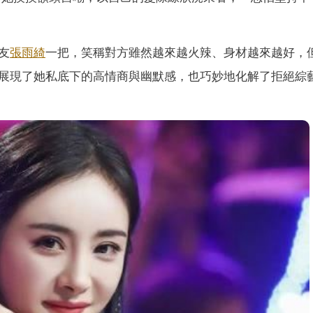
友
張雨綺
一把，笑稱對方雖然越來越火辣、身材越來越好，
展現了她私底下的高情商與幽默感，也巧妙地化解了拒絕綜