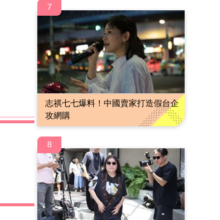
7
志祺七七爆料！中國賣家打造假台企
攻網購
8