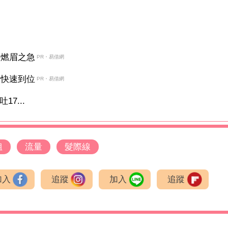
決燃眉之急
PR・易借網
金快速到位
PR・易借網
7...
姐
流量
髮際線
加入
追蹤
加入
追蹤