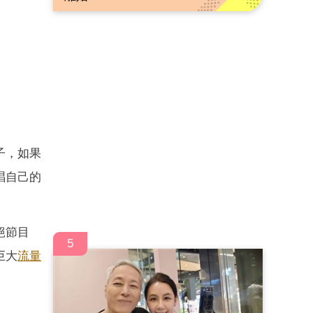
子，如果
唱自己的
絕節目
5
巨大
流量