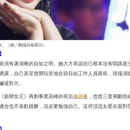
。（圖／翻攝自楊冪IG）
】
表演有著清晰的自知之明。她大方承認自己根本沒有唱跳底
透露，自己甚至曾開玩笑地在節目組工作人員面前，現場演
嚇退對方。
《新聞女王》再創事業高峰的視后
佘詩曼
，也曾三度果斷拒
適合也不喜歡跳舞，沒必要勉強自己。這些頂流女星在面對
】