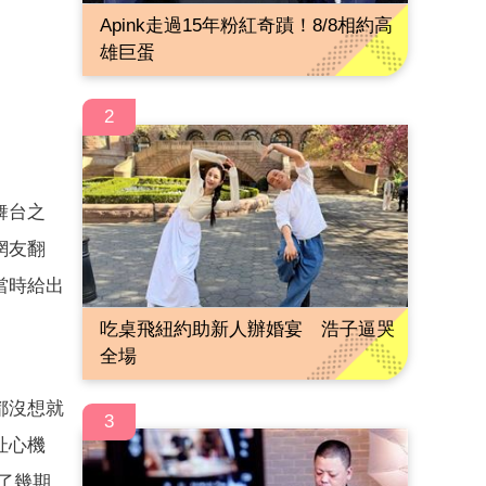
Apink走過15年粉紅奇蹟！8/8相約高
雄巨蛋
2
舞台之
網友翻
當時給出
吃桌飛紐約助新人辦婚宴 浩子逼哭
全場
都沒想就
3
扯心機
了幾期