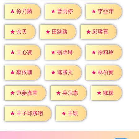
★
徐乃麟
★
曹雨婷
★
李亞萍
★
余天
★
田路路
★
邱瓈寬
★
王心凌
★
楊丞琳
★
徐莉玲
★
蔡依珊
★
連勝文
★
林伯實
★
粿粿
★
吳宗憲
★
范姜彥豐
★
王凱
★
王子邱勝翊