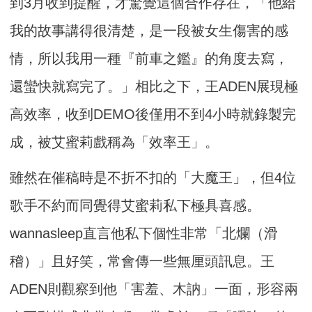
到3月收到提醒，才驚覺這個合作存在，「他給
我的故事講得很清楚，是一段被女生傷害的感
情，所以我用一種『前車之鑑』的角度去寫，
還蠻快就寫完了。」相比之下，王ADEN展現極
高效率，收到DEMO後僅用不到4小時就錄製完
成，被艾蜜莉戲稱為「效率王」。
雖然在催稿時是不折不扣的「大魔王」，但4位
歌手不約而同覺得艾蜜莉私下極具喜感。
wannasleep直言他私下個性非常「北爛（滑
稽）」且好笑，常會傳一些無厘頭訊息。王
ADEN則觀察到他「害羞、木訥」一面，形容兩