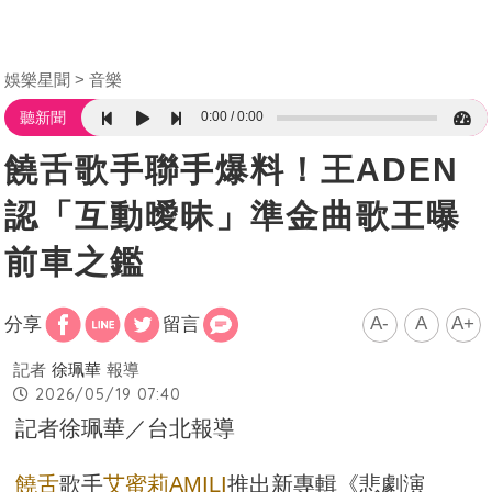
娛樂星聞
音樂
0:00
0:00
聽新聞
饒舌歌手聯手爆料！王ADEN
認「互動曖昧」準金曲歌王曝
前車之鑑
A-
A
A+
分享
留言
記者
徐珮華
報導
2026/05/19 07:40
記者徐珮華／台北報導
饒舌
歌手
艾蜜莉
AMILI
推出新專輯《悲劇演