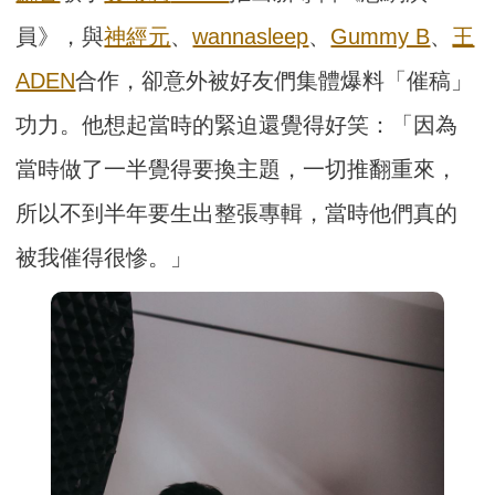
員》，與
神經元
、
wannasleep
、
Gummy B
、
王
ADEN
合作，卻意外被好友們集體爆料「催稿」
功力。他想起當時的緊迫還覺得好笑：「因為
當時做了一半覺得要換主題，一切推翻重來，
所以不到半年要生出整張專輯，當時他們真的
被我催得很慘。」