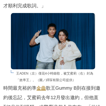
才順利完成歌詞。」
王ADEN（左）僅花4小時錄歌，被艾蜜莉（右）封為
「效率王」。（圖／繹琛有限公司提供）
時間最充裕的準
金曲
歌王Gummy B則在接到邀
約後忘記，艾蜜莉去年12月發出邀約，但他直