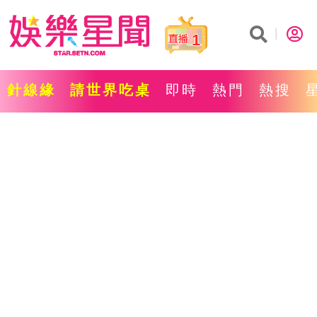
1
針線緣
請世界吃桌
即時
熱門
熱搜