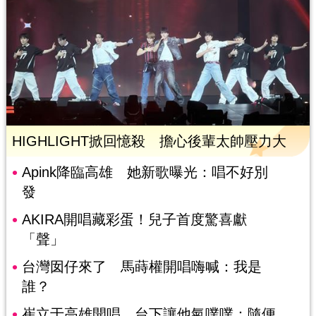
HIGHLIGHT掀回憶殺 擔心後輩太帥壓力大
Apink降臨高雄 她新歌曝光：唱不好別
發
AKIRA開唱藏彩蛋！兒子首度驚喜獻
「聲」
台灣囡仔來了 馬蒔權開唱嗨喊：我是
誰？
崔立于高雄開唱 台下讓他氣噗噗：隨便