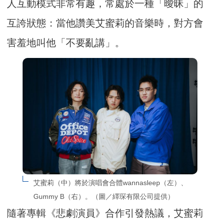
人互動模式非常有趣，常處於一種「曖昧」的
互誇狀態：當他讚美艾蜜莉的音樂時，對方會
害羞地叫他「不要亂講」。
艾蜜莉（中）將於演唱會合體wannasleep（左）、
Gummy B（右）。（圖／繹琛有限公司提供）
隨著專輯《悲劇演員》合作引發熱議，艾蜜莉