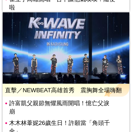
啦
直擊／NEWBEAT高雄首秀 震胸舞全場嗨翻
許富凱父親節無懼風雨開唱！憶亡父淚
崩
木木林葦妮26歲生日！許願當「角頭千
金」