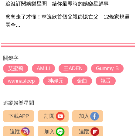
追蹤訂閱娛樂星聞 給你最即時的娛樂星鮮事
爸爸走了才懂！林逸欣首個父親節憶亡父 12條家規逼
哭全...
關鍵字
艾蜜莉
AMILI
王ADEN
Gummy B
wannasleep
神經元
金曲
饒舌
追蹤娛樂星聞
下載APP
訂閱
加入
追蹤
加入
追蹤