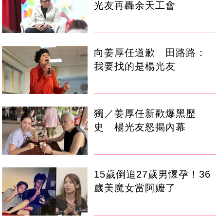
光友再轟余天工會
向姜厚任道歉 田路路：
我要找的是楊光友
獨／姜厚任新歡爆黑歷
史 楊光友怒揭內幕
15歲倒追27歲男懷孕！36
歲美魔女當阿嬤了