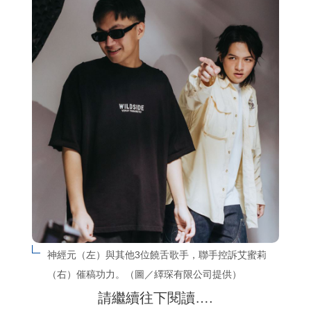
神經元（左）與其他3位饒舌歌手，聯手控訴艾蜜莉
（右）催稿功力。（圖／繹琛有限公司提供）
請繼續往下閱讀….