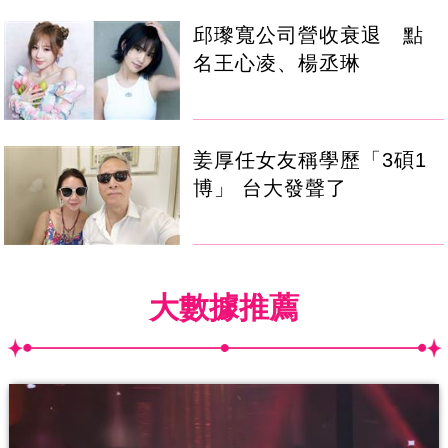
邱瓈寬公司營收衰退 點
名王心凌、楊丞琳
姜厚任女友稱學歷「3碩1
博」 台大發聲了
大數據推薦