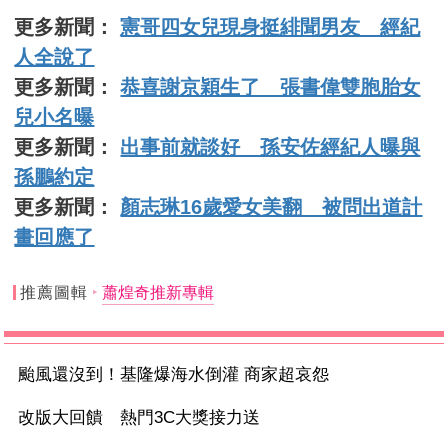
更多新聞：
憲哥四女兒現身挺緋聞男友 經紀
人全說了
更多新聞：
恭喜謝京穎生了 張書偉雙胞胎女
兒小名曝
更多新聞：
出事前就談好 孫安佐經紀人曝與
孫鵬約定
更多新聞：
顏志琳16歲愛女美翻 被問出道計
畫回應了
推薦圖輯
蕭煌奇推新專輯
颱風還沒到！基隆爆海水倒灌 商家超哀怨
改版大回饋 熱門3C大獎接力送