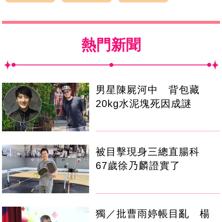
熱門新聞
男星陳屍河中 背包藏
20kg水泥塊死因成謎
被目擊現身三總直腸科
67歲徐乃麟證實了
獨／批曹雨婷帳目亂 楊