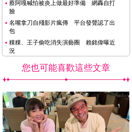
蔡阿嘎喊怕被炎上做最好準備 網轟自打
臉
名嘴拿刀自殘影片瘋傳 平台發聲認了出
包
粿粿、王子偷吃消失演藝圈 賴銘偉曝近
況
您也可能喜歡這些文章