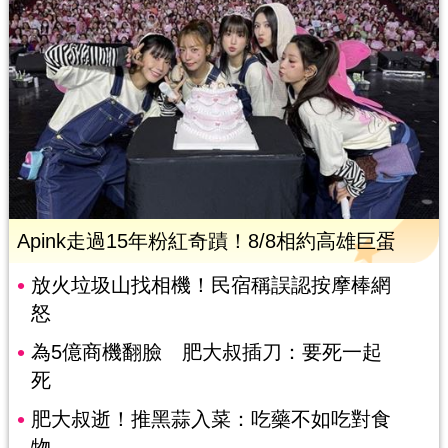
Apink走過15年粉紅奇蹟！8/8相約高雄巨蛋
放火垃圾山找相機！民宿稱誤認按摩棒網
怒
為5億商機翻臉 肥大叔插刀：要死一起
死
肥大叔逝！推黑蒜入菜：吃藥不如吃對食
物