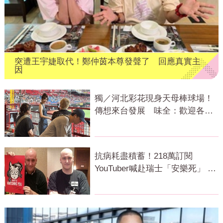
突遭王宇婕取代！鄭仲茵本尊發聲了 回應真實主
因
獨／河北彩花現身天母棒球場！
傳想來台發展 味全：歡迎各界
人士進場
抗病耗盡積蓄！218萬訂閱
YouTuber喊赴瑞士「安樂死」 上
萬網急關切