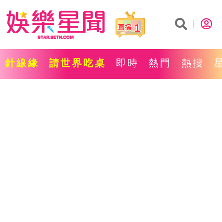
1
針線緣
請世界吃桌
即時
熱門
熱搜