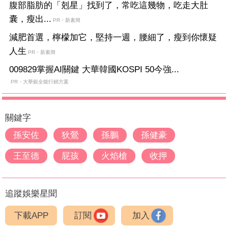
腹部脂肪的「剋星」找到了，常吃這幾物，吃走大肚
囊，瘦出...
PR・新素簡
減肥首選，檸檬加它，堅持一週，腰細了，瘦到你懷疑
人生
PR・新素簡
009829掌握AI關鍵 大華韓國KOSPI 50今強...
PR・大華銀全能行銷方案
關鍵字
孫安佐
狄鶯
孫鵬
孫健豪
王至德
屁孩
火焰槍
收押
追蹤娛樂星聞
下載APP
訂閱
加入