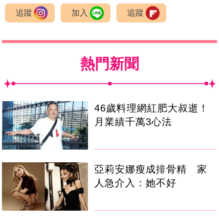
追蹤
加入
追蹤
熱門新聞
46歲料理網紅肥大叔逝！
月業績千萬3心法
亞莉安娜瘦成排骨精 家
人急介入：她不好