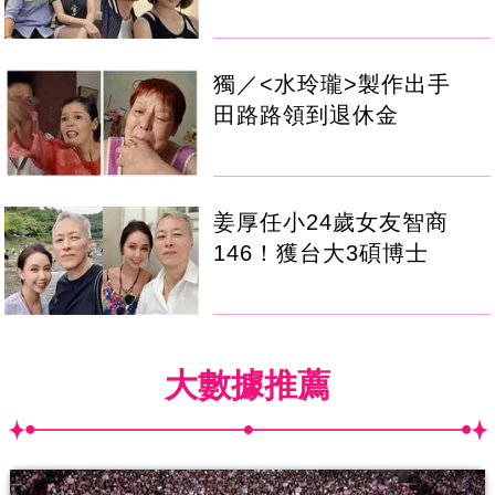
獨／<水玲瓏>製作出手
田路路領到退休金
姜厚任小24歲女友智商
146！獲台大3碩博士
大數據推薦