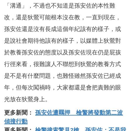
「溝通」，不過也不知道是孫安佐的本性難
改，還是狄鶯可能根本沒在教，一直到現在，
孫安佐還是沒有長成這個年紀該有的樣子，或
是說社會期待他該有的樣子，以媒體上狄鶯對
於教養孫安佐的態度以及孫安佐現在仍是屁孩
行徑來看，很難讓人不聯想到狄鶯的教養方式
是不是有什麼問題，也難怪雖然孫安佐已經成
年，但每次闖禍時，大家都還是會把責難的眼
光放在狄鶯身上。
更多新聞：
孫安佐遭羈押 檢警將發動第二波
偵搜行動
更多新聞：
檢警搜索驚見2槍 孫安佐：不是我