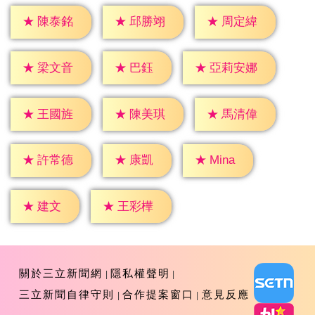
★
陳泰銘
★
邱勝翊
★
周定緯
★
巴鈺
★
梁文音
★
亞莉安娜
★
王國旌
★
陳美琪
★
馬清偉
★
康凱
★
Mina
★
許常德
★
建文
★
王彩樺
關於三立新聞網
隱私權聲明
三立新聞自律守則
合作提案窗口
意見反應