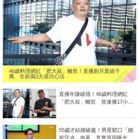
46歲料理網紅「肥大叔」離世！直播創月業績千
萬 生前揭3大成功心法
直播年賺破億！46歲料理網紅
「肥大叔」離世 曾連播17小時
辛酸面曝
55歲才結婚破處！男星鬆口「婚
前守貞」內幕 真實原因曝光全