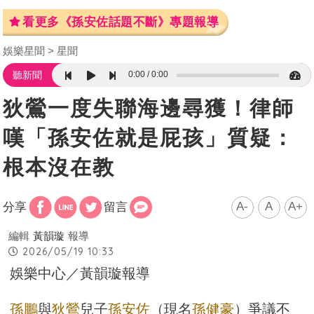
看更多《孫安佐話題不斷》專題報導
娛樂星聞
星聞
0:00
0:00
聽新聞
狄鶯一度失聯海邊尋獲！律師
嘆「孫安佐就是屁孩」質疑：
根本沒在教
A-
A
A+
分享
留言
編輯
黃韻璇
報導
2026/05/19 10:33
娛樂中心／黃韻璇報導
孫鵬
與
狄鶯
兒子
孫安佐
（現名
孫健豪
）爭議不