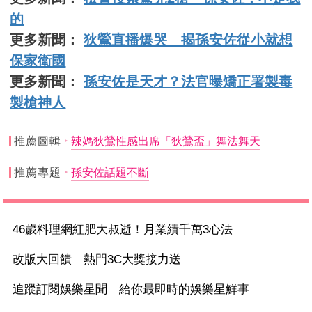
的
更多新聞：
狄鶯直播爆哭 揭孫安佐從小就想
保家衛國
更多新聞：
孫安佐是天才？法官曝矯正署製毒
製槍神人
推薦圖輯
辣媽狄鶯性感出席「狄鶯盃」舞法舞天
推薦專題
孫安佐話題不斷
46歲料理網紅肥大叔逝！月業績千萬3心法
改版大回饋 熱門3C大獎接力送
追蹤訂閱娛樂星聞 給你最即時的娛樂星鮮事