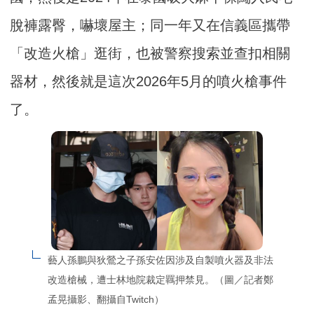
脫褲露臀，嚇壞屋主；同一年又在信義區攜帶
「改造火槍」逛街，也被警察搜索並查扣相關
器材，然後就是這次2026年5月的噴火槍事件
了。
藝人孫鵬與狄鶯之子孫安佐因涉及自製噴火器及非法
改造槍械，遭士林地院裁定羈押禁見。（圖／記者鄭
孟晃攝影、翻攝自Twitch）