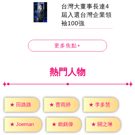
台灣大董事長連4
屆入選台灣企業領
袖100強
更多焦點+
熱門人物
★
田路路
★
曹雨婷
★
李多慧
★
賴銘偉
★
關之琳
★
Joeman