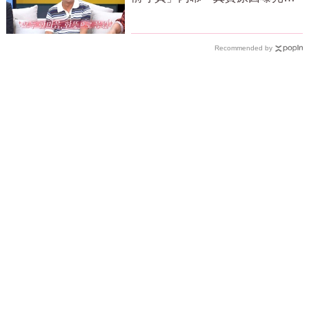
場笑瘋
Recommended by