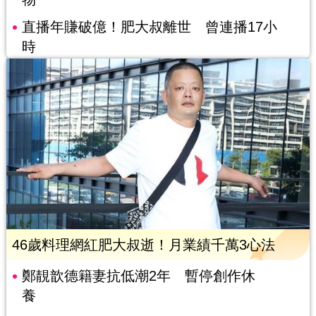
直播年賺破億！肥大叔離世 曾連播17小
時
46歲料理網紅肥大叔逝！月業績千萬3心法
鄭靚歆德籍妻抗低潮2年 暫停創作休
養