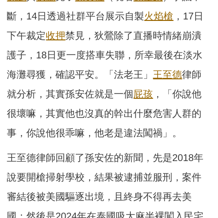
斷，14日透過社群平台展示自製
火焰槍
，17日
下午裁定
收押
禁見，狄鶯除了直播時情緒崩潰
護子，18日更一度搭車失聯，所幸最後在淡水
海灘尋獲，確認平安。「法老王」
王至德
律師
就分析，其實孫安佐就是一個
屁孩
，「你說他
很壞嘛，其實他也沒真的幹出什麼危害人群的
事，你說他很乖嘛，他老是違法闖禍」。
王至德律師回顧了孫安佐的新聞，先是2018年
說要開槍掃射學校，結果被逮捕並服刑，案件
審結後被美國驅逐出境，且終身不得再去美
國；然後是2024年在泰國吸大麻半裸闖入民宅