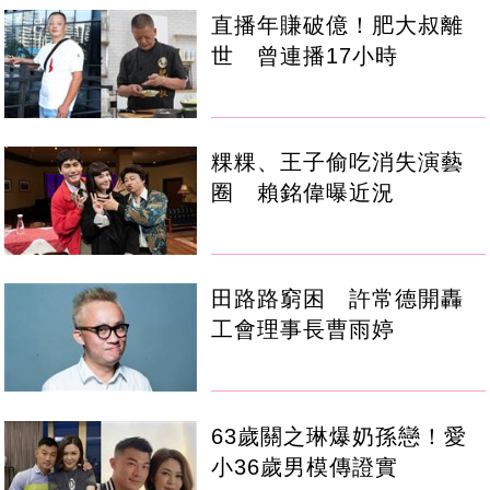
直播年賺破億！肥大叔離
世 曾連播17小時
粿粿、王子偷吃消失演藝
圈 賴銘偉曝近況
田路路窮困 許常德開轟
工會理事長曹雨婷
63歲關之琳爆奶孫戀！愛
小36歲男模傳證實