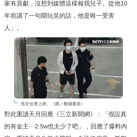
家有貢獻，沒想到媒體這樣報我兒子。從他10
年前講了一句開玩笑的話，他是唯一受害
人」。
孫安佐遭上銬。（圖／翻攝畫面）
對此重讀天月回應《三立新聞網》：「假設真
的有金主⋯2.5w也太少了吧」，回應了爆料內