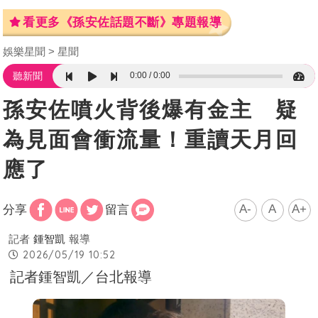
看更多《孫安佐話題不斷》專題報導
娛樂星聞
星聞
0:00
0:00
聽新聞
孫安佐噴火背後爆有金主 疑
為見面會衝流量！重讀天月回
應了
A-
A
A+
分享
留言
記者
鍾智凱
報導
2026/05/19 10:52
記者鍾智凱／台北報導