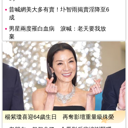
昔喊網美大多有賣！圤智雨揭賣淫降至6
成
男星兩度罹白血病 淚喊：老天要我放
棄
楊紫瓊喜迎64歲生日 再奪影壇重量級殊榮