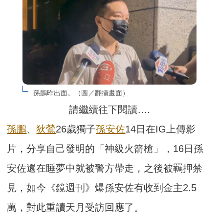
孫鵬昨出面。（圖／翻攝畫面）
請繼續往下閱讀….
孫鵬
、
狄鶯
26歲獨子
孫安佐
14日在IG上傳影
片，分享自己發明的「神級火箭槍」，16日孫
安佐還在睡夢中就被警方帶走，之後被羈押禁
見，如今《鏡週刊》爆孫安佐有收到金主2.5
萬，對此重讀天月受訪回應了。