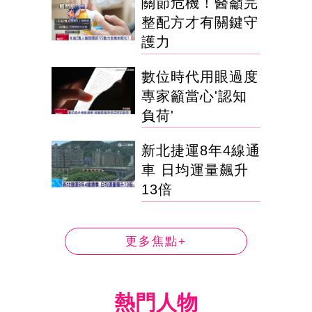
關節危機！醫籲完
整配方才有關鍵守
護力
數位時代用眼過度
專家籲當心'認知
負荷'
新北捷運8年4線通
車 日均運量飆升
13倍
更多焦點+
熱門人物