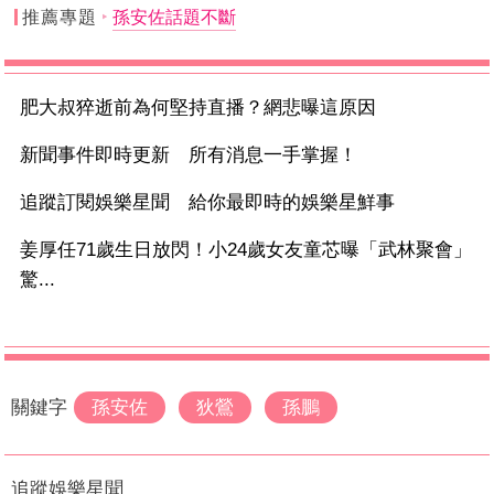
推薦專題
孫安佐話題不斷
肥大叔猝逝前為何堅持直播？網悲曝這原因
新聞事件即時更新 所有消息一手掌握！
追蹤訂閱娛樂星聞 給你最即時的娛樂星鮮事
姜厚任71歲生日放閃！小24歲女友童芯曝「武林聚會」
驚...
關鍵字
孫安佐
狄鶯
孫鵬
追蹤娛樂星聞