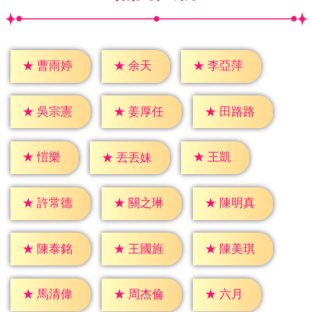
★
余天
★
曹雨婷
★
李亞萍
★
吳宗憲
★
姜厚任
★
田路路
★
愷樂
★
王凱
★
丟丟妹
★
許常德
★
關之琳
★
陳明真
★
陳泰銘
★
王國旌
★
陳美琪
★
六月
★
馬清偉
★
周杰倫