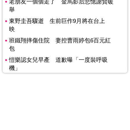
老朋友一個個走了 金馬影后悲憶謝賢暖
舉
東野圭吾驟逝 生前巨作9月將在台上
映
班鐵翔摔傷住院 妻控曹雨婷包6百元紅
包
愷樂認女兒早產 道歉曝「一度裝呼吸
機」