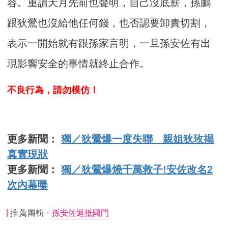
容。重讀天月先前也聲明，自己沒底薪，孫鵬
跟狄鶯也沒給他任何錢，也否認要卸責切割，
表示一開始就有跟孫家言明，一旦孫安佐有出
現影響安全的事情就終止合作。
不良行為，請勿模仿！
更多新聞：
獨／狄鶯爆一度失聯 親姐狄玫揭
真實現狀
更多新聞：
獨／狄鶯爆燒千萬救子!安佐改名2
次內幕曝
推薦圖輯
孫安佐返抵國門