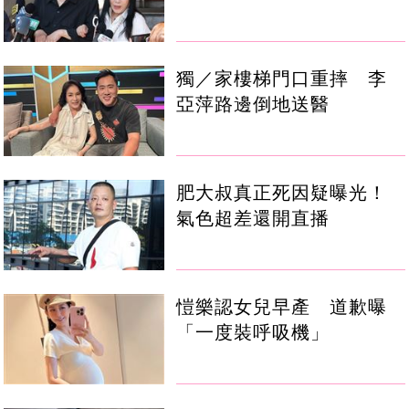
獨／家樓梯門口重摔 李
亞萍路邊倒地送醫
肥大叔真正死因疑曝光！
氣色超差還開直播
愷樂認女兒早產 道歉曝
「一度裝呼吸機」