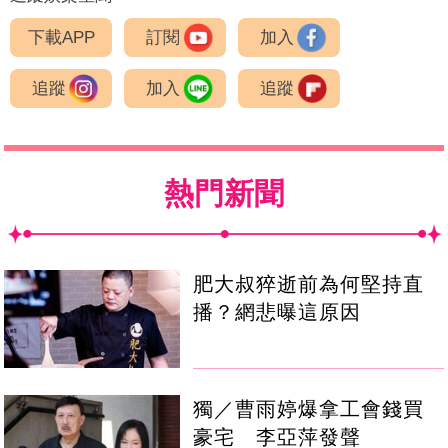
下載APP
訂閱
加入
追蹤
加入
追蹤
熱門新聞
肥大叔猝逝前為何堅持直
播？網悲曝這原因
獨／曹雨婷爆拿工會錢買
豪宅 李亞萍發聲