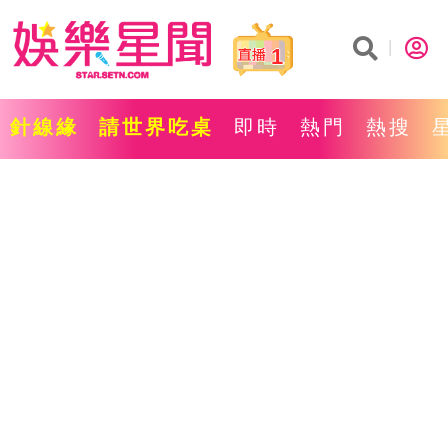
1
針線緣
請世界吃桌
即時
熱門
熱搜