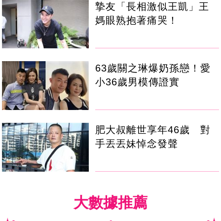
摯友「長相激似王凱」王
媽眼熟抱著痛哭！
63歲關之琳爆奶孫戀！愛
小36歲男模傳證實
肥大叔離世享年46歲 對
手丟丟妹悼念發聲
大數據推薦