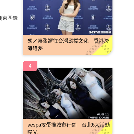
翔東區錢
獨／嘉盈嚮往台灣應援文化 香港跨
海追夢
4
aespa攻蛋推城市行銷 台北6大活動
曝光