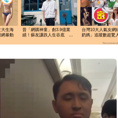
女大生海
昔「網購神童」創3.9億業
台灣10大人氣女網
腿網暴動
績！蘇友謙跌人生谷底 日
奶媽」追蹤數超驚人
領700元零用錢重出發
名網推爆：唯一清
Recommend