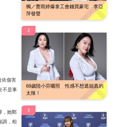
獨／曹雨婷爆拿工會錢買豪宅 李亞
萍發聲
2
後依傷害
69歲陸小芬曬照 性感不想遮姐真的
全不是事
太辣！
3
導，她鄭
強調，相