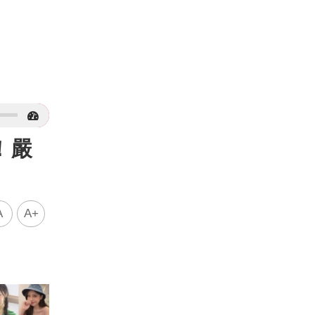
！嚴
A
A+