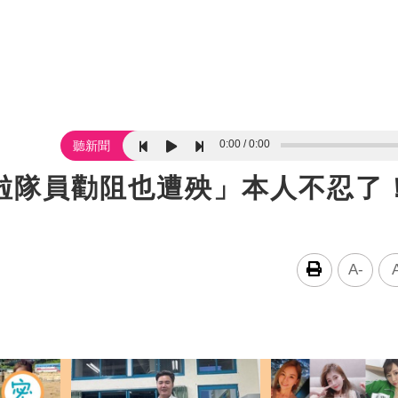
0:00
0:00
聽新聞
啦啦隊員勸阻也遭殃」本人不忍了
A-