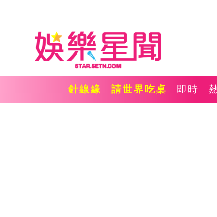
針線緣
請世界吃桌
即時