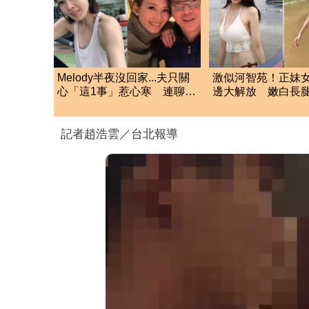
Melody半夜沒回家...夫只關
激似河智苑！正妹
心「這1事」惹心寒 連聊天
邊大解放 嫩白長
都被嫌話多
記者趙浩雲／台北報導