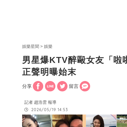
娛樂星聞
娛樂
男星爆KTV醉毆女友「
正聲明曝始末
分享
留言
記者 趙浩雲 報導
2026/05/19 14:53