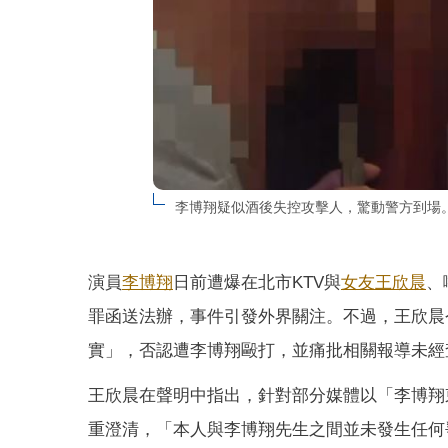
李博翔疑似酒後失控攻擊人，驚動警方到場
演員
李博翔
日前遭爆在北市KTV與
女友
王欣晨
、
罪函送法辦，事件引發外界關注。不過，王欣晨
實」，否認遭李博翔毆打，並痛批相關報導未經
王欣晨在聲明中指出，針對部分媒體以「李博翔
重澄清，「本人與李博翔先生之間並未發生任何