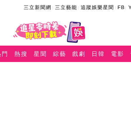
三立新聞網
三立藝能
追蹤娛樂星聞
FB
熱門
熱搜
星聞
綜藝
戲劇
日韓
電影