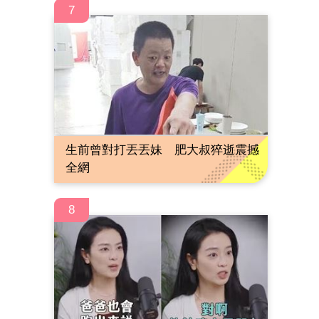
7
生前曾對打丟丟妹 肥大叔猝逝震撼
全網
8