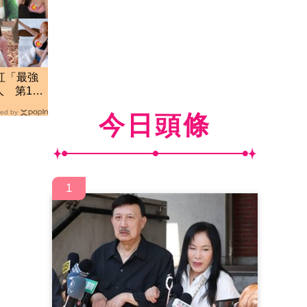
紅「最強
 第13
流
ed by
今日頭條
1