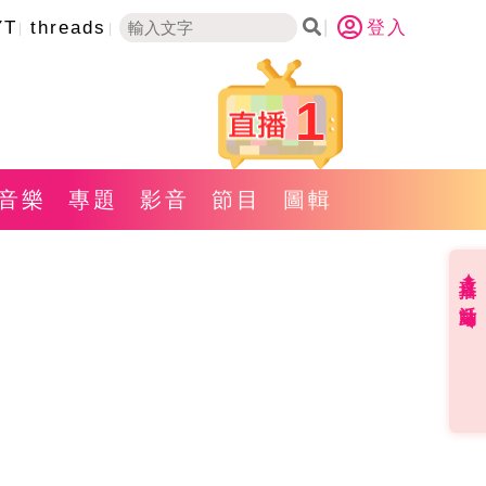
YT
threads
登入
1
音樂
專題
影音
節目
圖輯
直播✦活動