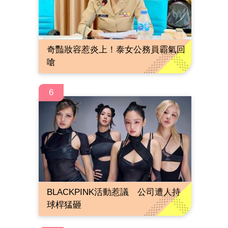
奇豔妝容惹炎上！泰女公務員霸氣回
嗆
6
BLACKPINK活動惹議 公司遭人持
球桿猛砸