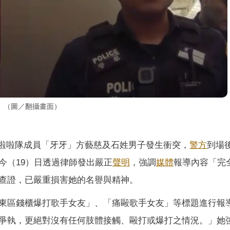
。（圖／翻攝畫面）
啦啦隊成員「牙牙」方藝慈及石姓男子發生衝突，
警方
到場
今（19）日透過律師發出嚴正
聲明
，強調
媒體
報導內容「完
查證，已嚴重損害她的名譽與精神。
東區錢櫃爆打歌手女友」、「痛毆歌手女友」等標題進行報
爭執，更絕對沒有任何肢體接觸、毆打或爆打之情況。」她