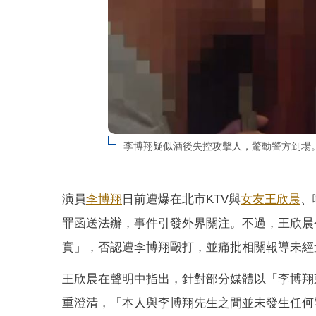
李博翔疑似酒後失控攻擊人，驚動警方到場
演員
李博翔
日前遭爆在北市KTV與
女友
王欣晨
、
罪函送法辦，事件引發外界關注。不過，王欣晨
實」，否認遭李博翔毆打，並痛批相關報導未經
王欣晨在聲明中指出，針對部分媒體以「李博翔
重澄清，「本人與李博翔先生之間並未發生任何