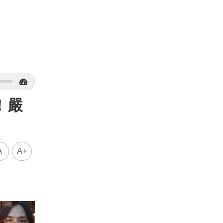
！嚴
A
A+