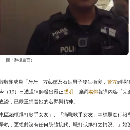
。（圖／翻攝畫面）
啦啦隊成員「牙牙」方藝慈及石姓男子發生衝突，
警方
到場
今（19）日透過律師發出嚴正
聲明
，強調
媒體
報導內容「完
查證，已嚴重損害她的名譽與精神。
東區錢櫃爆打歌手女友」、「痛毆歌手女友」等標題進行報
爭執，更絕對沒有任何肢體接觸、毆打或爆打之情況。」她