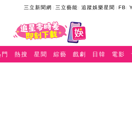
三立新聞網
三立藝能
追蹤娛樂星聞
FB
熱門
熱搜
星聞
綜藝
戲劇
日韓
電影