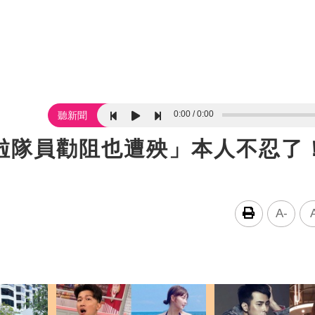
0:00
0:00
聽新聞
啦啦隊員勸阻也遭殃」本人不忍了
A-