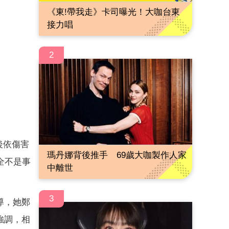
《東!帶我走》卡司曝光！大咖台東
接力唱
2
後依傷害
瑪丹娜背後推手 69歲大咖製作人家
全不是事
中離世
3
導，她鄭
強調，相