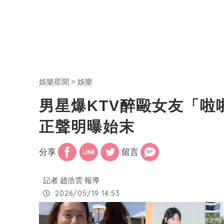
娛樂星聞
娛樂
男星爆KTV醉毆女友「
正聲明曝始末
分享
留言
記者 趙浩雲 報導
2026/05/19 14:53