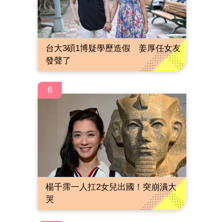
台大3碩1博疑學歷造假 姜厚任女友
發聲了
6
楊千霈一人扛2女兒出國！突崩潰大
哭