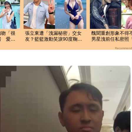
強吻「很
張立東遭「洩漏秘密」交女
醜聞重創形象不
房 愛莉
友？籃籃激動笑淚90度鞠
男星洩前任私密照
臭
躬 反應全場看傻眼
端盤維生」
Recommend