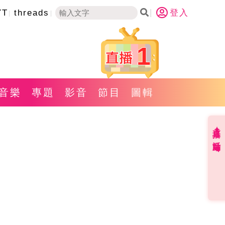
YT
threads
登入
1
音樂
專題
影音
節目
圖輯
直播✦活動