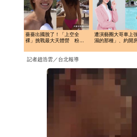
薔薔出國脫了！「上空全
遭演藝圈大哥車上
裸」挑戰最大天體營 粉紅
濕的那種」、約開
美胸被路人狂讚
莎莎：記得菸味很
記者趙浩雲／台北報導