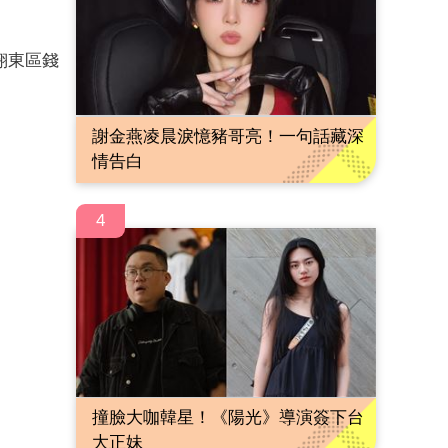
翔東區錢
謝金燕凌晨淚憶豬哥亮！一句話藏深
情告白
4
撞臉大咖韓星！《陽光》導演簽下台
大正妹