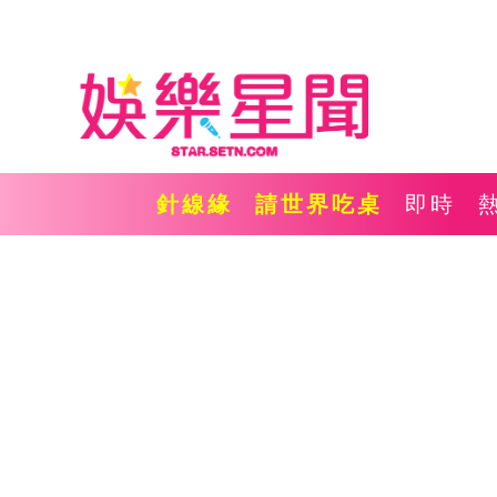
針線緣
請世界吃桌
即時