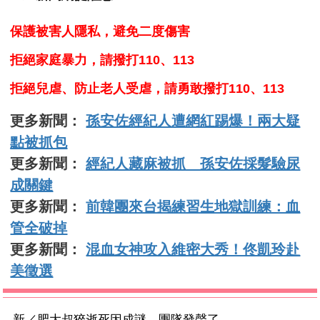
保護被害人隱私，避免二度傷害
拒絕家庭暴力，請撥打110、113
拒絕兒虐、防止老人受虐，請勇敢撥打110、113
更多新聞：
孫安佐經紀人遭網紅踢爆！兩大疑
點被抓包
更多新聞：
經紀人藏麻被抓 孫安佐採髮驗尿
成關鍵
更多新聞：
前韓團來台揭練習生地獄訓練：血
管全破掉
更多新聞：
混血女神攻入維密大秀！佟凱玲赴
美徵選
新／肥大叔猝逝死因成謎 團隊發聲了