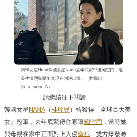
南韓女星Nana韓國女星Nana去年底家中遭闖空門，還
發生激烈肢體衝突現在判決出爐。（翻攝自
jin_a_nana IG）
請繼續往下閱讀….
韓國女星
NANA
（
林珍兒
）曾獲得「全球百大美
女」冠軍，去年底驚傳住家遭
闖空門
，當時她
與母親在家中正面對上入侵
嫌犯
，雙方爆發激