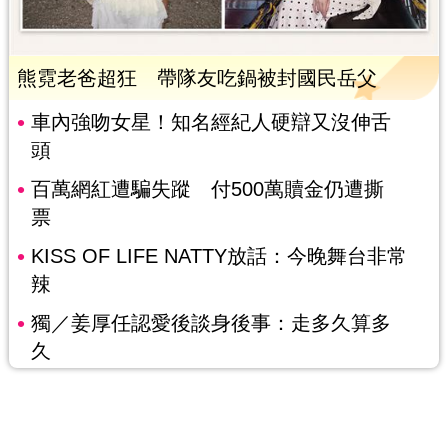
熊霓老爸超狂 帶隊友吃鍋被封國民岳父
車內強吻女星！知名經紀人硬辯又沒伸舌
頭
百萬網紅遭騙失蹤 付500萬贖金仍遭撕
票
KISS OF LIFE NATTY放話：今晚舞台非常
辣
獨／姜厚任認愛後談身後事：走多久算多
久