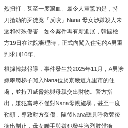
烈扭打，甚至一度濺血。最令人震驚的是，持
刀搶劫的歹徒竟「反咬」Nana 母女涉嫌殺人未
遂和特殊傷害。如今案件再有新進展，韓國檢
方19日在法院審理時，正式向闖入住宅的A男重
判求刑10年。
根據韓媒報導，事件發生於2025年11月，A男涉
嫌攀爬梯子闖入Nana位於京畿道九里市的住
處，並持刀威脅她與母親交出財物。警方指
出，嫌犯當時不僅對Nana母親施暴，甚至一度
勒頸，導致對方受傷。隨後Nana聽見呼救聲後
衝出制止，母女聯手與嫌犯發生激烈肢體衝