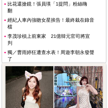
比花還搶鏡！張員瑛「1提問」粉絲嗨
翻
經紀人車內強吻女星挨告！最終栽在錄音
檔
李茂珍槓上前東家 21億韓元官司將宣
判
獨／曹雨婷狂遭查水表！周遊李朝永發聲
了