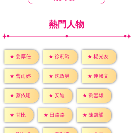
熱門人物
★
姜厚任
★
徐莉玲
★
楊光友
★
曹雨婷
★
沈政男
★
連勝文
★
安迪
★
蔡依珊
★
劉鑾雄
★
甘比
★
田路路
★
陳凱韻