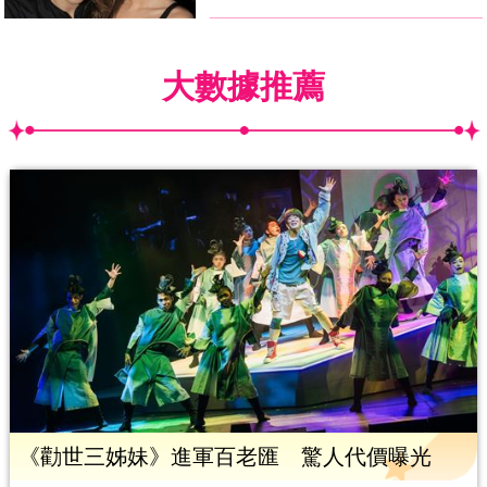
大數據推薦
《勸世三姊妹》進軍百老匯 驚人代價曝光