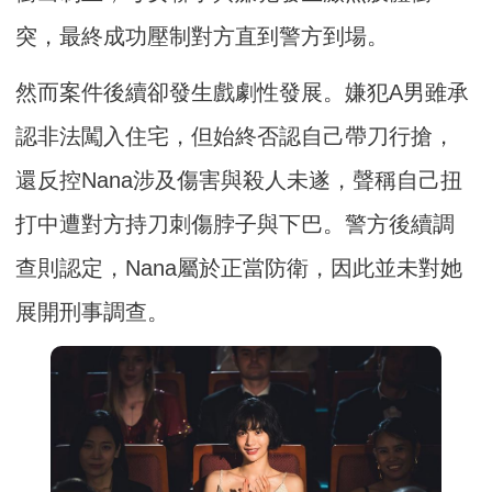
突，最終成功壓制對方直到警方到場。
然而案件後續卻發生戲劇性發展。嫌犯A男雖承
認非法闖入住宅，但始終否認自己帶刀行搶，
還反控Nana涉及傷害與殺人未遂，聲稱自己扭
打中遭對方持刀刺傷脖子與下巴。警方後續調
查則認定，Nana屬於正當防衛，因此並未對她
展開刑事調查。