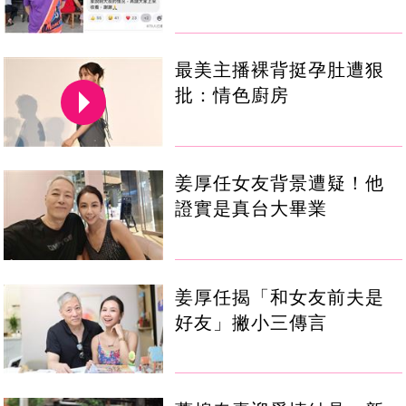
最美主播裸背挺孕肚遭狠
批：情色廚房
姜厚任女友背景遭疑！他
證實是真台大畢業
姜厚任揭「和女友前夫是
好友」撇小三傳言