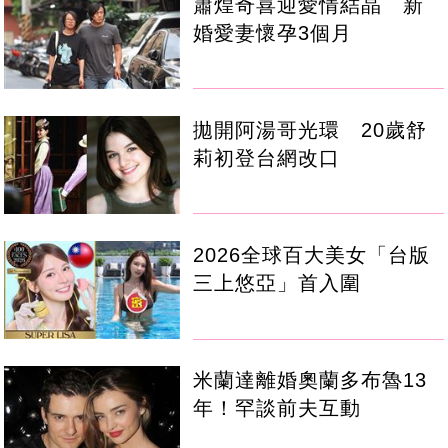
蕭煌奇喜迎愛情結晶 新
婚愛妻懷孕3個月
拋開阿湯哥光環 20歲舒
莉初登台網改口
2026全球百大美女「台版
三上悠亞」首入圍
米蘭達離婚奧蘭多布魯13
年！罕談前夫互動