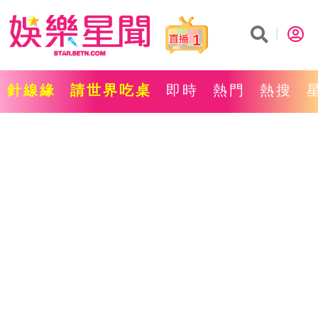
1
針線緣
請世界吃桌
即時
熱門
熱搜