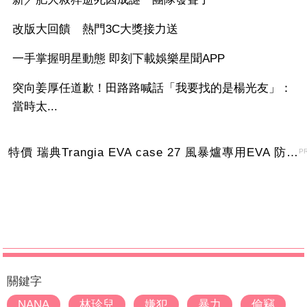
改版大回饋 熱門3C大獎接力送
一手掌握明星動態 即刻下載娛樂星聞APP
突向姜厚任道歉！田路路喊話「我要找的是楊光友」：
當時太...
特價 瑞典Trangia EVA case 27 風暴爐專用EVA 防護外盒(小)-黑
P
關鍵字
NANA
林珍兒
嫌犯
暴力
偷竊