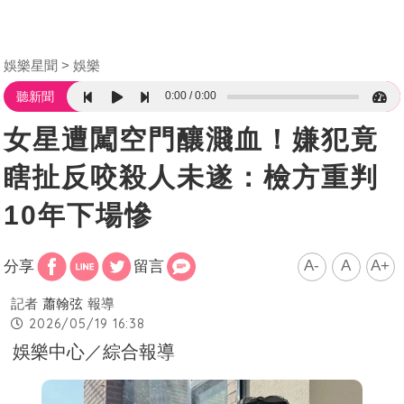
娛樂星聞
娛樂
0:00
0:00
聽新聞
女星遭闖空門釀濺血！嫌犯竟
瞎扯反咬殺人未遂：檢方重判
10年下場慘
A-
A
A+
分享
留言
記者
蕭翰弦
報導
2026/05/19 16:38
娛樂中心／綜合報導