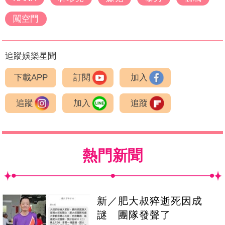
闖空門
追蹤娛樂星聞
下載APP
訂閱
加入
追蹤
加入
追蹤
熱門新聞
新／肥大叔猝逝死因成
謎 團隊發聲了