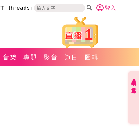
YT
threads
登入
1
音樂
專題
影音
節目
圖輯
直播✦活動