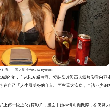
癌。（圖／翻攝自IG @thybabiii）
，年僅23歲的她，向來以精緻妝容、變裝影片與高人氣短影音內容
今在自己「人生最美好的年紀」面對重大疾病，也讓不少網
群上傳一段近3分鐘影片，畫面中她神情明顯憔悴，卻仍努