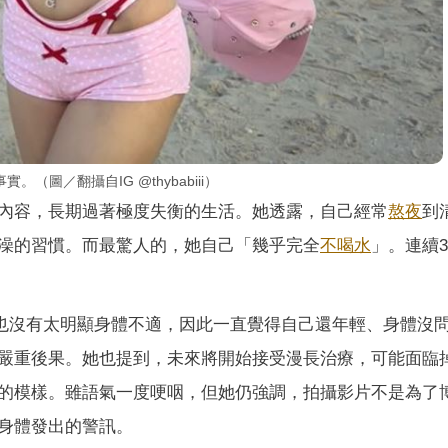
。（圖／翻攝自IG @thybabiii）
內容，長期過著極度失衡的生活。她透露，自己經常
熬夜
到
澡的習慣。而最驚人的，她自己「幾乎完全
不喝水
」。連續
酒，也沒有太明顯身體不適，因此一直覺得自己還年輕、身體沒
嚴重後果。她也提到，未來將開始接受漫長治療，可能面臨
的模樣。雖語氣一度哽咽，但她仍強調，拍攝影片不是為了
身體發出的警訊。