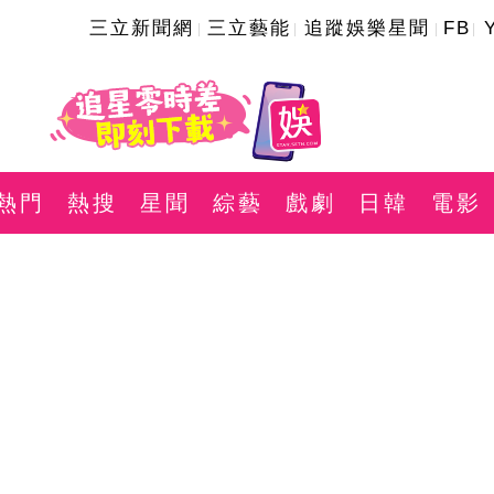
三立新聞網
三立藝能
追蹤娛樂星聞
FB
熱門
熱搜
星聞
綜藝
戲劇
日韓
電影