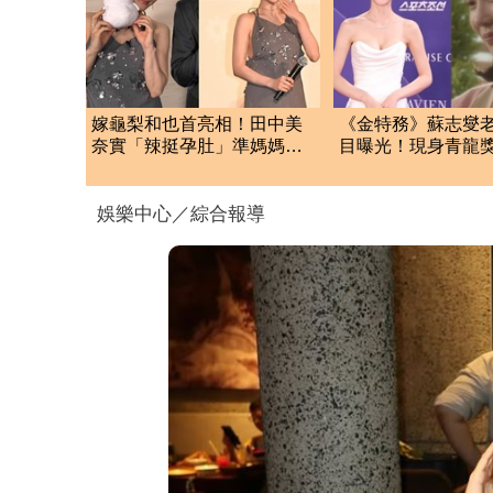
嫁龜梨和也首亮相！田中美
《金特務》蘇志燮
奈實「辣挺孕肚」準媽媽被
目曝光！現身青龍
狂賀甜笑：謝謝大家
辣 低胸包不住險
娛樂中心／綜合報導