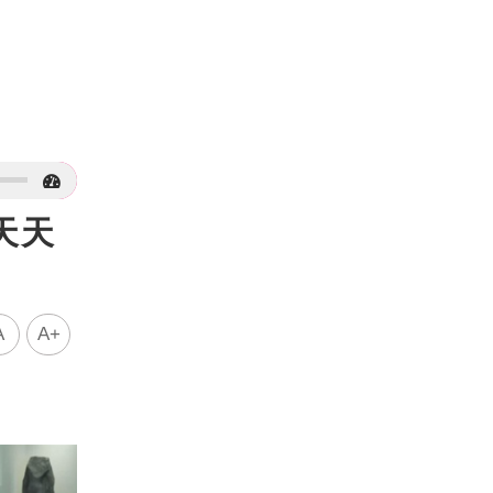
天天
A
A+