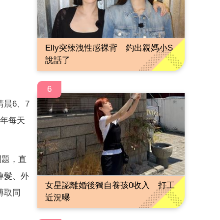
Elly突辣洩性感裸背 釣出親媽小S
說話了
6
清晨6、7
3年每天
問題，直
掉髮、外
女星認離婚後獨自養孩0收入 打工
博取同
近況曝