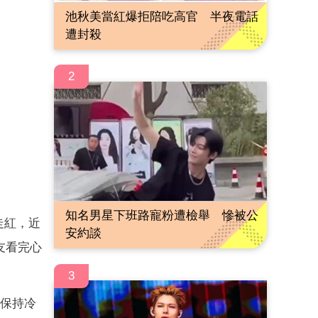
池秋美當紅爆拒陪吃高官 半夜電話
遭封殺
2
知名男星下班路寵粉遭檢舉 慘被公
走紅，近
安約談
友看完心
3
力保持冷