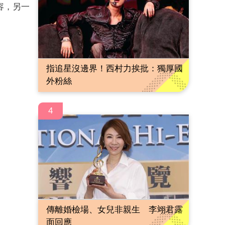
容，另一
指追星沒邊界！西村力挨批：獨厚國
外粉絲
4
傳離婚檢場、女兒非親生 李翊君露
面回應