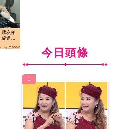
！蔣友柏
 駁遺產
半
ed by
今日頭條
1