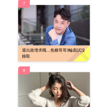
7
退出政壇求職…焦糖哥哥3輪面試沒
錄取
8