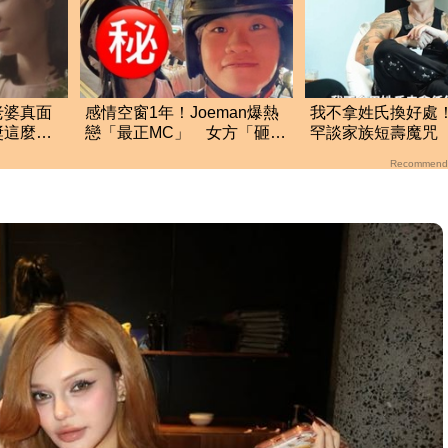
老婆真面
感情空窗1年！Joeman爆熱
我不拿姓氏換好處
獎這麼
戀「最正MC」 女方「砸5
罕談家族短壽魔咒
看光
位數」滿足他1癖好
傳聞：找到我捐一
Recommend