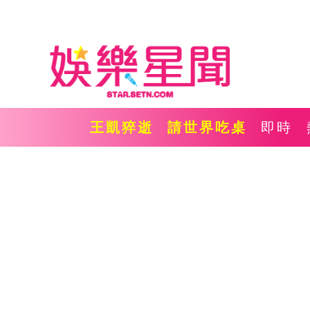
王凱猝逝
請世界吃桌
即時