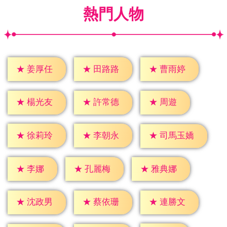
熱門人物
★
姜厚任
★
田路路
★
曹雨婷
★
周遊
★
楊光友
★
許常德
★
徐莉玲
★
李朝永
★
司馬玉嬌
★
李娜
★
孔麗梅
★
雅典娜
★
沈政男
★
蔡依珊
★
連勝文