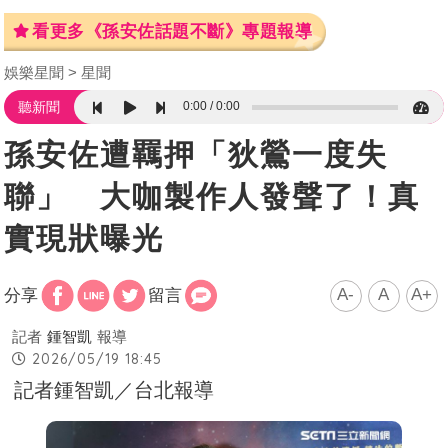
看更多《孫安佐話題不斷》專題報導
娛樂星聞
星聞
0:00
0:00
聽新聞
孫安佐遭羈押「狄鶯一度失
聯」 大咖製作人發聲了！真
實現狀曝光
A-
A
A+
分享
留言
記者
鍾智凱
報導
2026/05/19 18:45
記者鍾智凱／台北報導