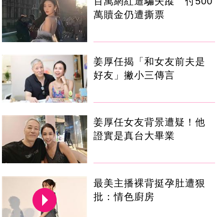
百萬網紅遭騙失蹤 付500
萬贖金仍遭撕票
姜厚任揭「和女友前夫是
好友」撇小三傳言
姜厚任女友背景遭疑！他
證實是真台大畢業
最美主播裸背挺孕肚遭狠
批：情色廚房