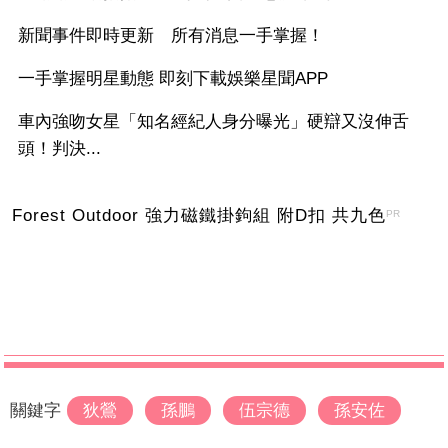
新聞事件即時更新 所有消息一手掌握！
一手掌握明星動態 即刻下載娛樂星聞APP
車內強吻女星「知名經紀人身分曝光」硬辯又沒伸舌
頭！判決...
Forest Outdoor 強力磁鐵掛鉤組 附D扣 共九色
PR
關鍵字
狄鶯
孫鵬
伍宗德
孫安佐