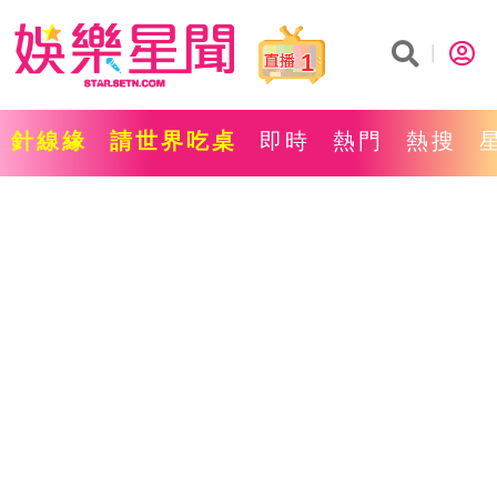
1
針線緣
請世界吃桌
即時
熱門
熱搜