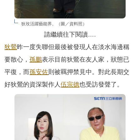
狄玫活躍藝能界。（圖／資料照）
請繼續往下閱讀….
狄鶯
昨一度失聯但最後被發現人在淡水海邊稱
要散心，
孫鵬
表示目前狄鶯在友人家，狀態已
平復，而
孫安佐
則被羈押禁見中。對此長期交
好狄鶯的資深製作人
伍宗德
也受訪發聲了。