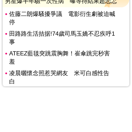
男星爆半年驗一次性病 曝等待結果超忐忑
佐藤二朗爆騷擾爭議 電影衍生劇被迫喊
停
田路路生活拮据!74歲司馬玉嬌不忍疾呼1
事
ATEEZ藍毯突跳震胸舞！崔傘跳完秒害
羞
凌晨曬懷念照惹哭網友 米可白感性告
白