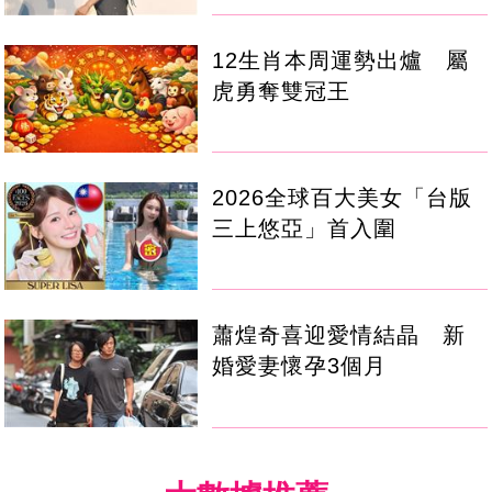
12生肖本周運勢出爐 屬
虎勇奪雙冠王
2026全球百大美女「台版
三上悠亞」首入圍
蕭煌奇喜迎愛情結晶 新
婚愛妻懷孕3個月