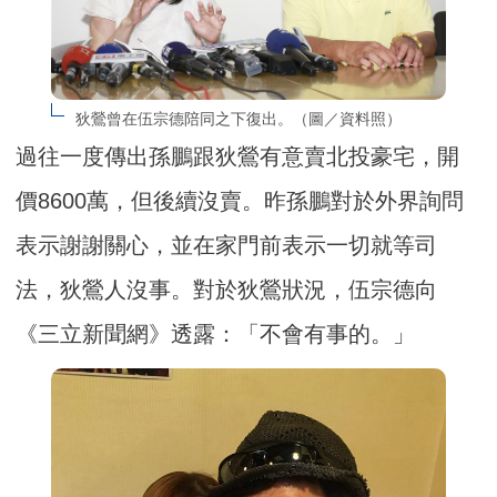
狄鶯曾在伍宗德陪同之下復出。（圖／資料照）
過往一度傳出孫鵬跟狄鶯有意賣北投豪宅，開
價8600萬，但後續沒賣。昨孫鵬對於外界詢問
表示謝謝關心，並在家門前表示一切就等司
法，狄鶯人沒事。對於狄鶯狀況，伍宗德向
《三立新聞網》透露：「不會有事的。」