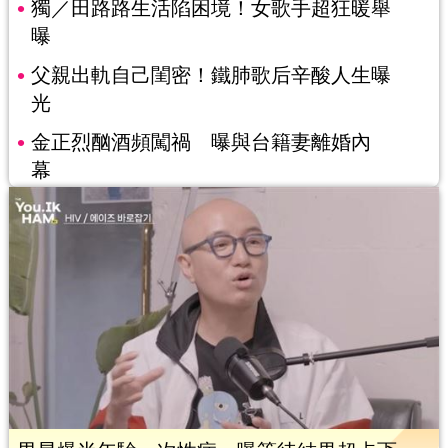
獨／田路路生活陷困境！女歌手超狂暖舉
曝
父親出軌自己閨密！鐵肺歌后辛酸人生曝
光
金正烈酗酒頻闖禍 曝與台籍妻離婚內
幕