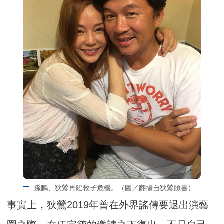
孫鵬、狄鶯再陷救子危機。（圖／翻攝自狄鶯臉書）
事實上，狄鶯2019年曾在外界謠傳要退出演藝