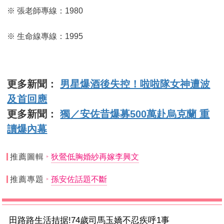
※ 張老師專線：1980
※ 生命線專線：1995
更多新聞：
男星爆酒後失控！啦啦隊女神遭波
及首回應
更多新聞：
獨／安佐昔爆募500萬赴烏克蘭 重
讀爆內幕
推薦圖輯
狄鶯低胸婚紗再嫁李興文
推薦專題
孫安佐話題不斷
田路路生活拮据!74歲司馬玉嬌不忍疾呼1事