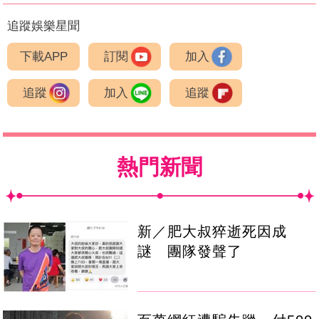
追蹤娛樂星聞
下載APP
訂閱
加入
追蹤
加入
追蹤
熱門新聞
新／肥大叔猝逝死因成
謎 團隊發聲了