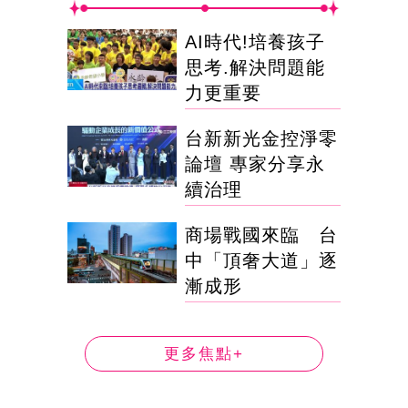
AI時代!培養孩子
思考.解決問題能
力更重要
台新新光金控淨零
論壇 專家分享永
續治理
商場戰國來臨 台
中「頂奢大道」逐
漸成形
更多焦點+