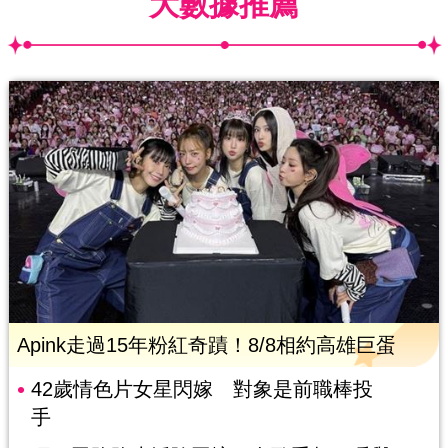
大數據推薦
Apink走過15年粉紅奇蹟！8/8相約高雄巨蛋
42歲情色片女星閃嫁 對象是前職棒投
手