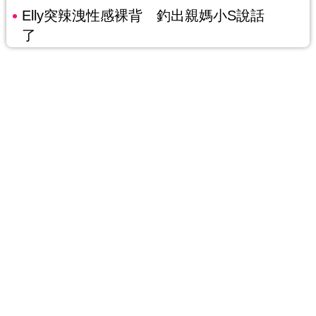
Elly突辣洩性感裸背 釣出親媽小S說話
了