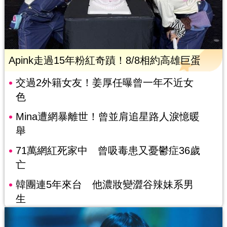
Apink走過15年粉紅奇蹟！8/8相約高雄巨蛋
交過2外籍女友！姜厚任曝曾一年不近女
色
Mina遭網暴離世！曾並肩追星路人淚憶暖
舉
71萬網紅死家中 曾吸毒患又憂鬱症36歲
亡
韓團連5年來台 他濃妝變澀谷辣妹系男
生