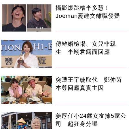
攝影爆跳槽李多慧！
Joeman憂建文離職發聲
傳離婚檢場、女兒非親
生 李翊君露面回應
突遭王宇婕取代 鄭仲茵
本尊回應真實主因
姜厚任小24歲女友擁5家公
司 超狂身分曝