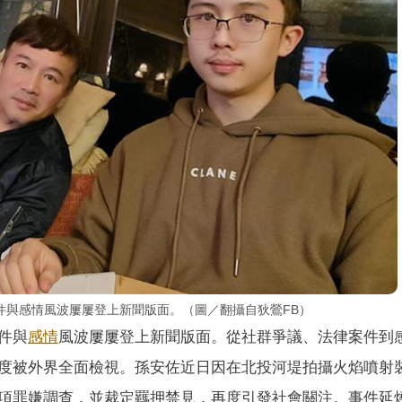
件與感情風波屢屢登上新聞版面。（圖／翻攝自狄鶯FB）
件與
感情
風波屢屢登上新聞版面。從社群爭議、法律案件到
度被外界全面檢視。孫安佐近日因在北投河堤拍攝火焰噴射
項罪嫌調查，並裁定羈押禁見，再度引發社會關注。事件延