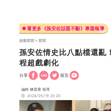
看更多《孫安佐話題不斷》專題報導
娛樂星聞
星聞
孫安佐情史比八點檔還亂
程超戲劇化
分享
留言
編輯
林宜君
報導
2026/05/19 20:20