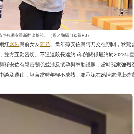
錄也被網友重新翻出檢視。（圖／翻攝自狄鶯FB）
網紅
米砂
與前女友
阿乃
。當年孫安佐與阿乃交往期間，狄鶯
雙方互動密切。不過這段長達約5年的關係最終於2023年
與孫安佐有親密關係並涉及懷孕與墮胎議題，當時孫家強烈
中談及過往，坦言當時年輕不成熟，並承認在感情處理上確