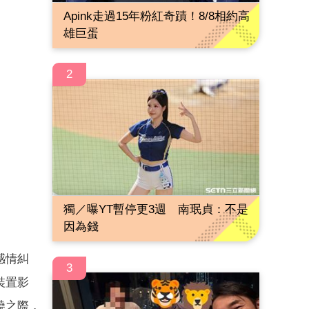
Apink走過15年粉紅奇蹟！8/8相約高
雄巨蛋
2
獨／曝YT暫停更3週 南珉貞：不是
因為錢
感情糾
3
裝置影
燒之際，