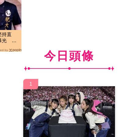
堅持直
曝光 網
絲
ed by
今日頭條
1