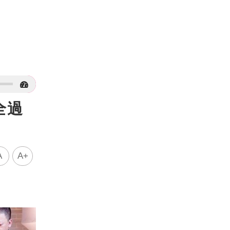
全過
A
A+