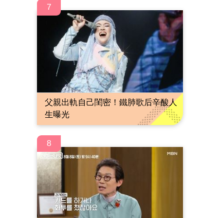
7
父親出軌自己閨密！鐵肺歌后辛酸人
生曝光
8