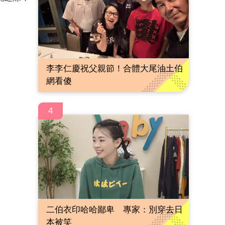
李李仁慶祝父親節！合體大尾油土伯
網看傻
4
二伯衣印哈哈鄙卑 專家：別穿去日
本被笑