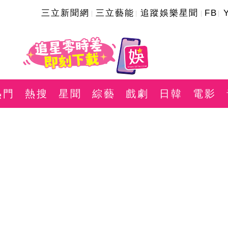
三立新聞網
三立藝能
追蹤娛樂星聞
FB
熱門
熱搜
星聞
綜藝
戲劇
日韓
電影