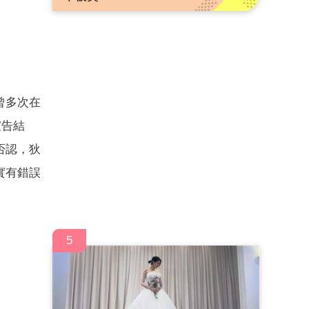
曾多次在
宣告結
否認，狄
實有錯誤
5