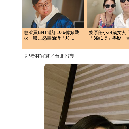
慈濟買BNT遭詐10.6億掀戰
姜厚任小24歲女友
火！呱吉怒轟陳沂「垃
「3碩1博」學歷 
圾」 揭關鍵時間線打臉
21字發聲了
記者林宜君／台北報導