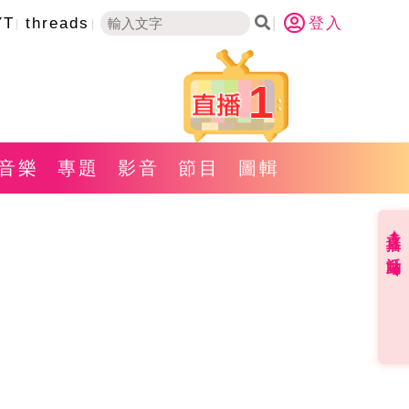
YT
threads
登入
1
音樂
專題
影音
節目
圖輯
直播✦活動