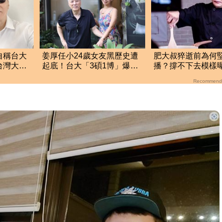
自稱台大
姜厚任小24歲女友黑歷史遭
肥大叔猝逝前為何
台灣大學
起底！台大「3碩1博」爆造
播？撐不下去模樣
假 本人發聲了
悲曝這原因才變粉
Recommend