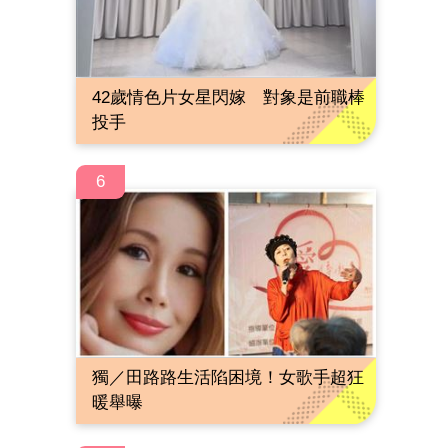
42歲情色片女星閃嫁 對象是前職棒
投手
6
獨／田路路生活陷困境！女歌手超狂
暖舉曝