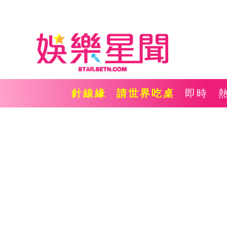
針線緣
請世界吃桌
即時