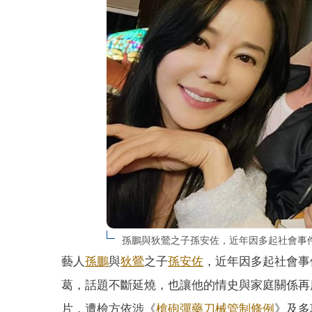
孫鵬與狄鶯之子孫安佐，近年因多起社會事
藝人
孫鵬
與
狄鶯
之子
孫安佐
，近年因多起社會事
葛，話題不斷延燒，也讓他的情史與家庭關係再
片，遭檢方依涉《
槍砲彈藥刀械管制條例
》及多