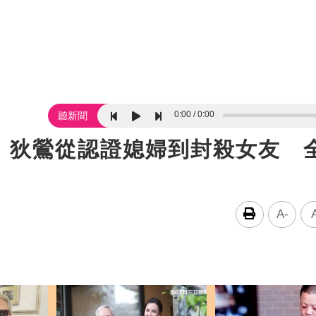
0:00
0:00
聽新聞
！狄鶯從認證媳婦到封殺女友 
A-