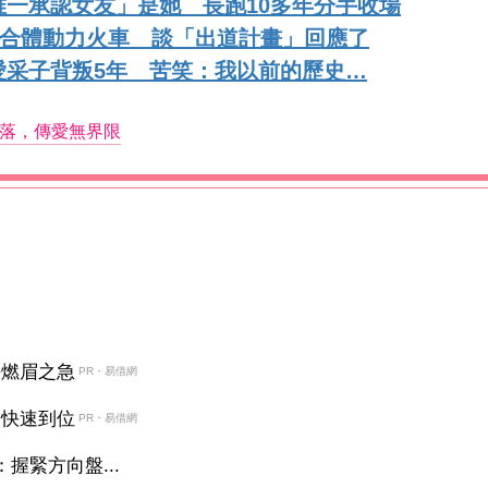
一承認女友」是她 長跑10多年分手收場
天合體動力火車 談「出道計畫」回應了
愛采子背叛5年 苦笑：我以前的歷史…
落，傳愛無界限
決燃眉之急
PR・易借網
金快速到位
PR・易借網
握緊方向盤...