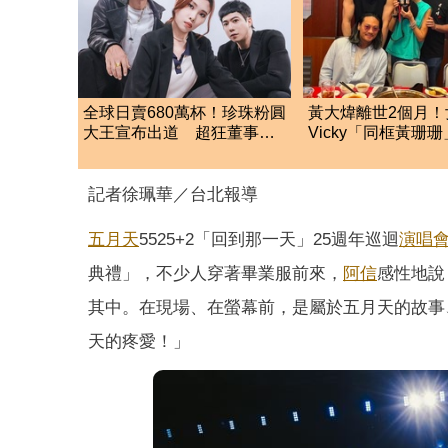
全球日賣680萬杯！珍珠粉圓
黃大煒離世2個月！
大王宣布出道 超狂董事長
Vicky「同框黃珊
「苦練唱跳圓夢」
聲 消瘦近況曝光
記者徐珮華／台北報導
五月天
5525+2「回到那一天」25週年巡迴
演唱
典禮」，不少人穿著畢業服前來，
阿信
感性地說
其中。在現場、在螢幕前，是屬於五月天的故事
天的疼愛！」