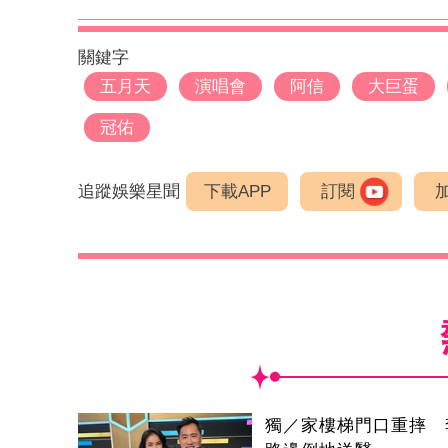
關鍵字
五月天
演唱會
阿信
大巨蛋
冠佑
追蹤娛樂星聞
下載APP
訂閱
獨／家樓梯門口重摔 