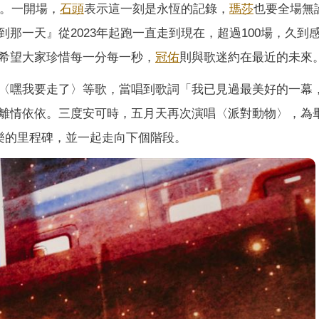
錄。一開場，
石頭
表示這一刻是永恆的記錄，
瑪莎
也要全場無
到那一天』從2023年起跑一直走到現在，超過100場，久到
希望大家珍惜每一分每一秒，
冠佑
則與歌迷約在最近的未來
〈嘿我要走了〉等歌，當唱到歌詞「我已見過最美好的一幕
離情依依。三度安可時，五月天再次演唱〈派對動物〉，為
音樂的里程碑，並一起走向下個階段。