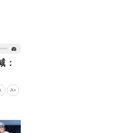
喊：
A
A+