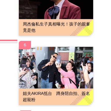
周杰倫私生子真相曝光！孩子的親爹
竟是他
6
姐夫AKIRA抵台 蹲身陪自拍、簽名
超寵粉