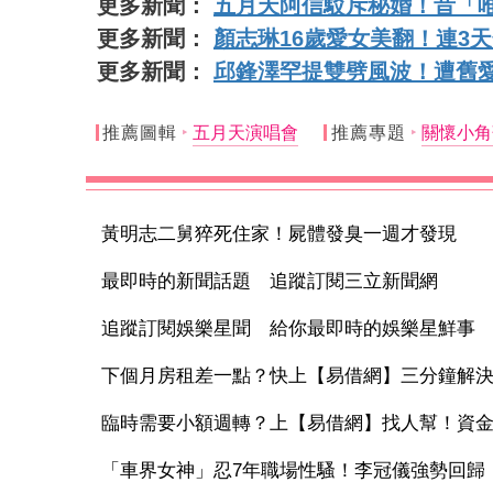
更多新聞：
五月天阿信駁斥秘婚！昔「唯
更多新聞：
顏志琳16歲愛女美翻！連3
更多新聞：
邱鋒澤罕提雙劈風波！遭舊
推薦圖輯
五月天演唱會
推薦專題
關懷小角
黃明志二舅猝死住家！屍體發臭一週才發現
最即時的新聞話題 追蹤訂閱三立新聞網
追蹤訂閱娛樂星聞 給你最即時的娛樂星鮮事
下個月房租差一點？快上【易借網】三分鐘解
臨時需要小額週轉？上【易借網】找人幫！資
「車界女神」忍7年職場性騷！李冠儀強勢回歸：