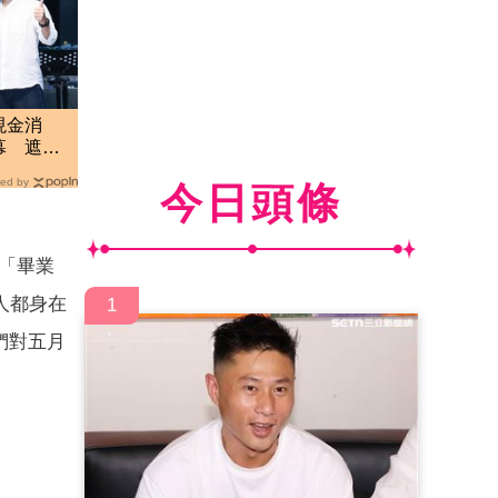
現金消
幕 遮掩
ed by
今日頭條
為「畢業
人都身在
1
們對五月