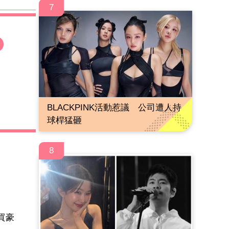
7
BLACKPINK活動惹議 公司遭人持
球桿猛砸
8
買豪