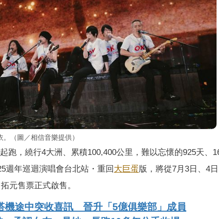
依。（圖／相信音樂提供）
跑，繞行4大洲、累積100,400公里，難以忘懷的925天、1
」25週年巡迴演唱會台北站・重回
大巨蛋
版，將從7月3日、4日
日拓元售票正式啟售。
！搭機途中突收喜訊 晉升「5億俱樂部」成員