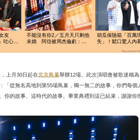
女友
不能沒有你2／五月天只剩他
胡瓜保險箱「百萬
珊」吐心
未婚 阿信被周杰倫虧：為
失」！鬆口驚人內
什麼都沒緋聞
滅證遭丁柔安抓包
Recommend
會
，上月30日起在
北京
鳥巢
舉辦12場。此次演唱會被歌迷稱
：「從無名高地到第55場鳥巢，獨一無二的故事，你們每個
、你的故事、這時代的故事。畢業典禮到這已結束，謝謝你