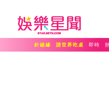
針線緣
請世界吃桌
即時