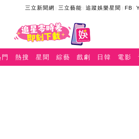
三立新聞網
三立藝能
追蹤娛樂星聞
FB
熱門
熱搜
星聞
綜藝
戲劇
日韓
電影