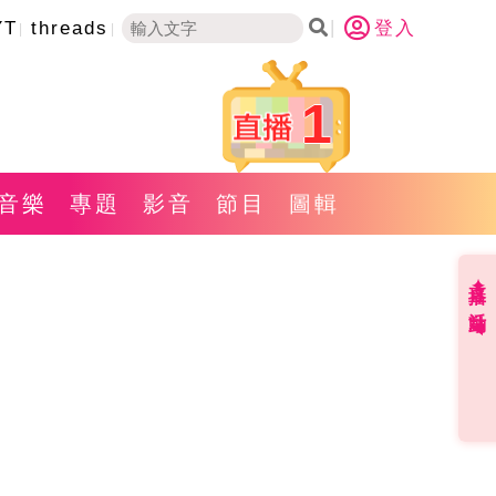
YT
threads
登入
1
音樂
專題
影音
節目
圖輯
直播✦活動