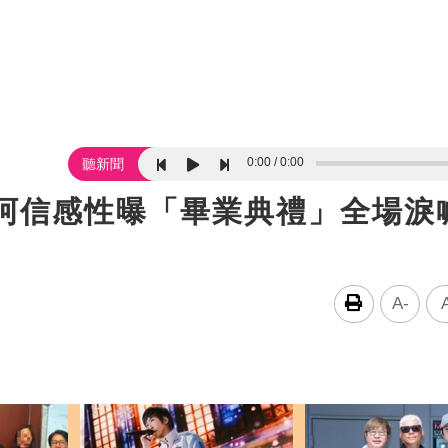
0:00
0:00
聽新聞
！阿信感性曝「畢業典禮」全場淚
A-