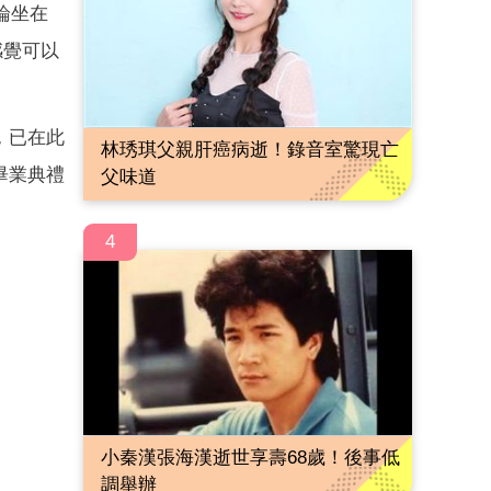
論坐在
感覺可以
。
，已在此
林琇琪父親肝癌病逝！錄音室驚現亡
畢業典禮
父味道
4
小秦漢張海漢逝世享壽68歲！後事低
調舉辦