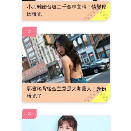
小刀離婚台玻二千金林文晴！情變原
因曝光
2
郭書瑤背後金主竟是大咖藝人！身份
曝光了
3