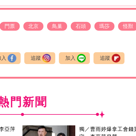
門票
北京
鳥巢
石頭
瑪莎
怪獸
加入
追蹤
加入
追蹤
熱門新聞
李亞萍
獨／曹雨婷爆拿工會錢