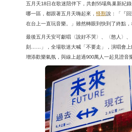
五月天18日在歌迷陪伴下，共創55場鳥巢新紀
哪一區，都跟著五月天嗨起來，
怪獸
說：「『回
在台上一直玩音樂。」雖然轉眼到快到了終點，
最後五月天安可獻唱〈說好不哭〉、〈憨人〉、
刻……」，全場歌迷大喊「不要走」，演唱會上
增添歡樂氣氛，與線上超過900萬人一起見證