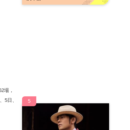
62場，
、5日、
5