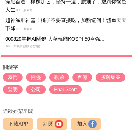
減肥首選，檸檬加它，堅持一週，腰細了，瘦到你懷疑
人生
PR・新素簡
超神減肥神器！橘子不要直接吃，加點這個！體重天天
下降
PR・新素簡
009829掌握AI關鍵 大華韓國KOSPI 50今強...
PR・大華銀全能行銷方案
關鍵字
豪門
性侵
親弟
百億
勝獅集團
聲明
公司
Phai Scott
追蹤娛樂星聞
下載APP
訂閱
加入