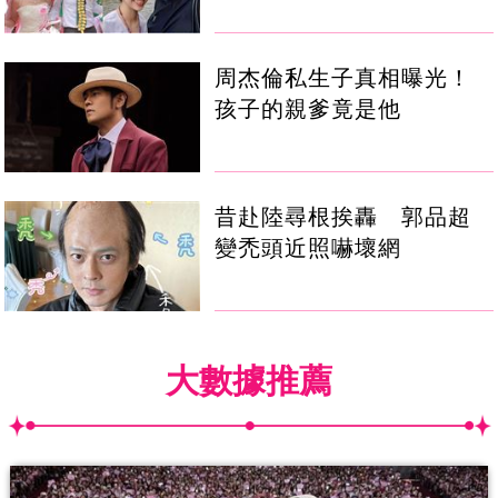
周杰倫私生子真相曝光！
孩子的親爹竟是他
昔赴陸尋根挨轟 郭品超
變禿頭近照嚇壞網
大數據推薦