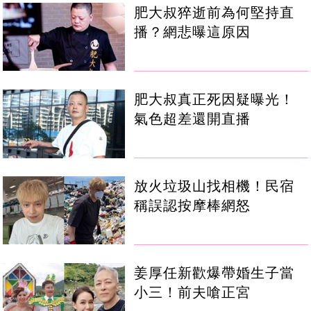
肥大叔猝逝前為何堅持直
播？網悲曝這原因
肥大叔真正死因疑曝光！
氣色超差還開直播
放火垃圾山找相機！民宿
稱誤認按摩棒網怒
姜厚任新歡爆帶婚生子當
小三！前夫嗆正宮