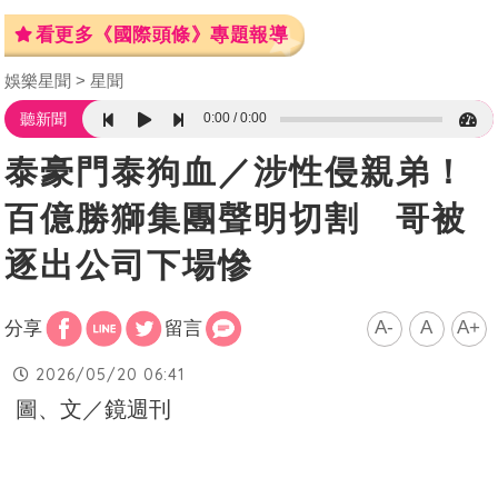
看更多《國際頭條》專題報導
娛樂星聞
星聞
0:00
0:00
聽新聞
泰豪門泰狗血／涉性侵親弟！
百億勝獅集團聲明切割 哥被
逐出公司下場慘
A-
A
A+
分享
留言
2026/05/20 06:41
圖、文／鏡週刊