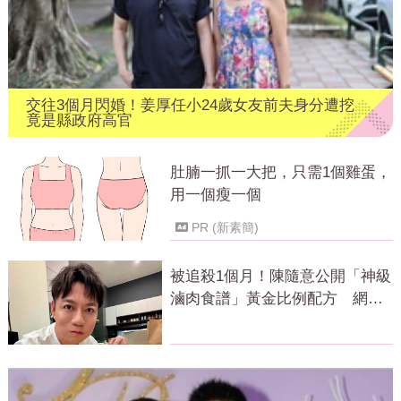
交往3個月閃婚！姜厚任小24歲女友前夫身分遭挖
竟是縣政府高官
肚腩一抓一大把，只需1個雞蛋，
用一個瘦一個
PR (新素簡)
被追殺1個月！陳隨意公開「神級
滷肉食譜」黃金比例配方 網全
暴動了