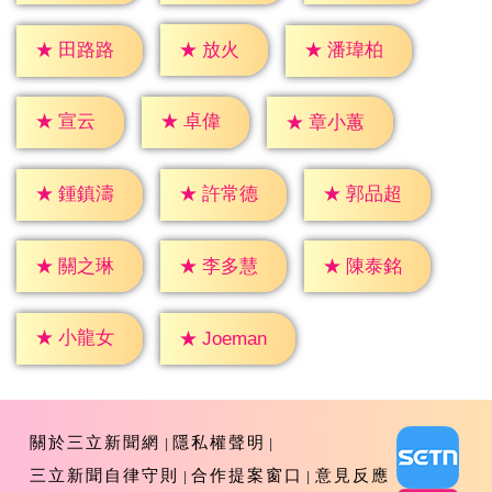
★
放火
★
田路路
★
潘瑋柏
★
宣云
★
卓偉
★
章小蕙
★
鍾鎮濤
★
許常德
★
郭品超
★
關之琳
★
李多慧
★
陳泰銘
★
小龍女
★
Joeman
關於三立新聞網
隱私權聲明
三立新聞自律守則
合作提案窗口
意見反應