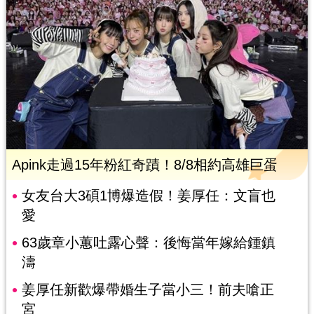
Apink走過15年粉紅奇蹟！8/8相約高雄巨蛋
女友台大3碩1博爆造假！姜厚任：文盲也
愛
63歲章小蕙吐露心聲：後悔當年嫁給鍾鎮
濤
姜厚任新歡爆帶婚生子當小三！前夫嗆正
宮