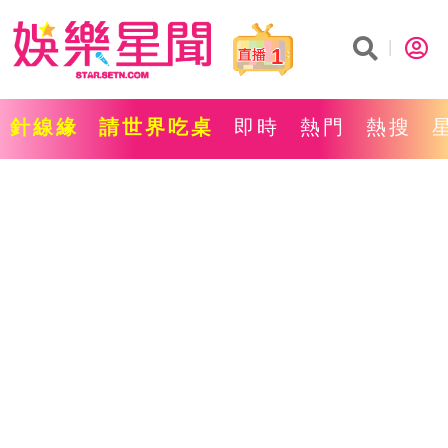
1
針線緣
請世界吃桌
即時
熱門
熱搜