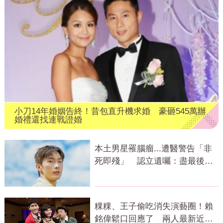
小刀14年婚姻告終！昔包直升機求婚 豪砸545萬辦
婚禮還找連戰證婚
本土男星罹腦瘤...遭醫警告「非
死即殘」 認立遺囑：盡最後心
力
粿粿、王子偷吃消失演藝圈！賴
銘偉鬆口回應了 兩人最新近況