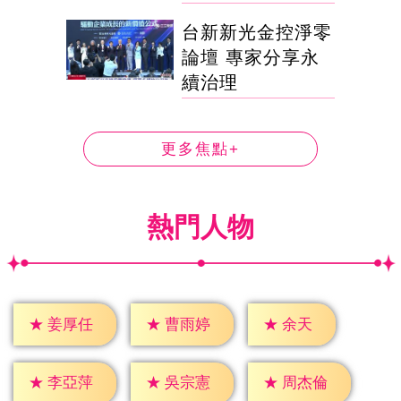
台新新光金控淨零
論壇 專家分享永
續治理
更多焦點+
熱門人物
★
余天
★
姜厚任
★
曹雨婷
★
李亞萍
★
吳宗憲
★
周杰倫