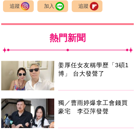
追蹤
加入
追蹤
熱門新聞
姜厚任女友稱學歷「3碩1
博」 台大發聲了
獨／曹雨婷爆拿工會錢買
豪宅 李亞萍發聲