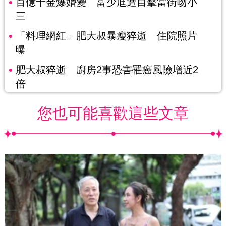
百億千金爆婚變 富少尪遭目擊當街吻小
三
「料理網紅」肥大叔暴瘦猝逝 住院照片
曝
肥大叔猝逝 廚房2事恐害罹癌風險增近2
倍
您也可能喜歡這些文章