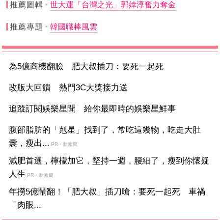
推薦圖輯
世大運「台灣之光」郭婞淳奮力奪金
推薦專題
韓國職棒風雲
為5億商機翻臉 肥大叔插刀：要死一起死
改版大回饋 熱門3C大獎接力送
追蹤訂閱娛樂星聞 給你最即時的娛樂星鮮事
腹部脂肪的「剋星」找到了，常吃這幾物，吃走大肚
囊，瘦出...
PR・新素簡
減肥首選，檸檬加它，堅持一週，腰細了，瘦到你懷疑
人生
PR・新素簡
年撈5億鬧翻！「肥大叔」插刀嗆：要死一起死 車禍
「肉眼...