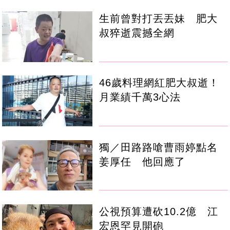
生前曾對打丟丟妹 肥大
叔猝逝震撼全網
46歲料理網紅肥大叔逝！
月業績千萬3心法
獨／田路路嗆曹雨婷點名
姜厚任 他回應了
公視預算遭砍10.2億 江
宏恩罕見開砲