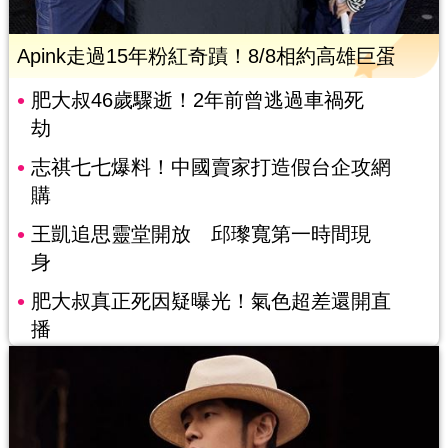
Apink走過15年粉紅奇蹟！8/8相約高雄巨蛋
肥大叔46歲驟逝！2年前曾逃過車禍死
劫
志祺七七爆料！中國賣家打造假台企攻網
購
王凱追思靈堂開放 邱瓈寬第一時間現
身
肥大叔真正死因疑曝光！氣色超差還開直
播