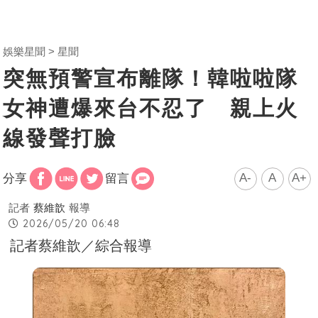
娛樂星聞
星聞
突無預警宣布離隊！韓啦啦隊
女神遭爆來台不忍了 親上火
線發聲打臉
A-
A
A+
分享
留言
記者
蔡維歆
報導
2026/05/20 06:48
記者蔡維歆／綜合報導