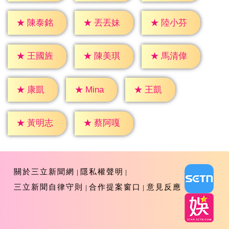
★
陳泰銘
★
丟丟妹
★
陸小芬
★
王國旌
★
陳美琪
★
馬清偉
★
康凱
★
王凱
★
Mina
★
黃明志
★
蔡阿嘎
關於三立新聞網
隱私權聲明
三立新聞自律守則
合作提案窗口
意見反應