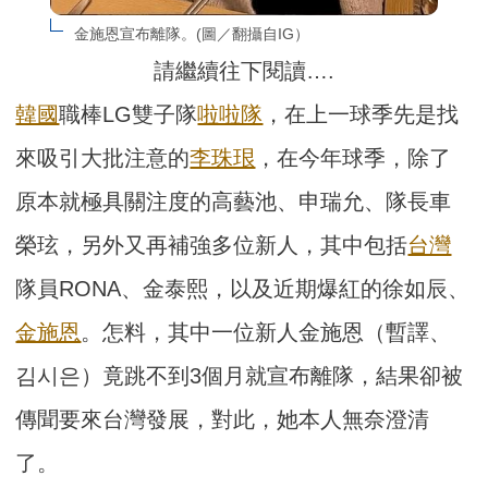
金施恩宣布離隊。(圖／翻攝自IG）
請繼續往下閱讀….
韓國
職棒LG雙子隊
啦啦隊
，在上一球季先是找
來吸引大批注意的
李珠珢
，在今年球季，除了
原本就極具關注度的高藝池、申瑞允、隊長車
榮玹，另外又再補強多位新人，其中包括
台灣
隊員RONA、金泰熙，以及近期爆紅的徐如辰、
金施恩
。怎料，其中一位新人金施恩（暫譯、
김시은）竟跳不到3個月就宣布離隊，結果卻被
傳聞要來台灣發展，對此，她本人無奈澄清
了。