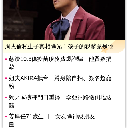
周杰倫私生子真相曝光！孩子的親爹竟是他
慈濟10.6億疫苗服務費爆詐騙 他質疑捐
款
姐夫AKIRA抵台 蹲身陪自拍、簽名超寵
粉
獨／家樓梯門口重摔 李亞萍路邊倒地送
醫
姜厚任71歲生日 女友曝神級朋友
圈