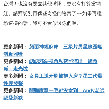
台灣！也沒有要去其他球隊，更沒有打算當網
紅。請拜託別再傳些奇怪的謠言了~~如果再繼
續這樣的話，我可不會放過你們喔。」
更多新聞：
顏面神經麻痺 三級片男星臉歪嘴
斜近照曝
更多新聞：
峮峮邪惡視角私密照流出 網急
喊：走光啦
更多新聞：
女員工送牙刷被拖入房？星二代爆
性侵發聲
更多新聞：
鬧翻家寧一毛都沒拿到 Andy老師
認愛新歡