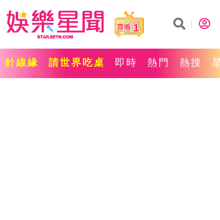
1
針線緣
請世界吃桌
即時
熱門
熱搜