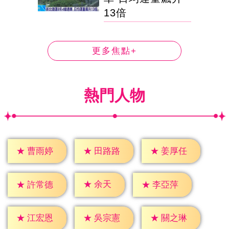
13倍
更多焦點+
熱門人物
★
曹雨婷
★
田路路
★
姜厚任
★
余天
★
許常德
★
李亞萍
★
江宏恩
★
吳宗憲
★
關之琳