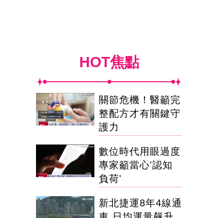
HOT焦點
關節危機！醫籲完
整配方才有關鍵守
護力
數位時代用眼過度
專家籲當心'認知
負荷'
新北捷運8年4線通
車 日均運量飆升