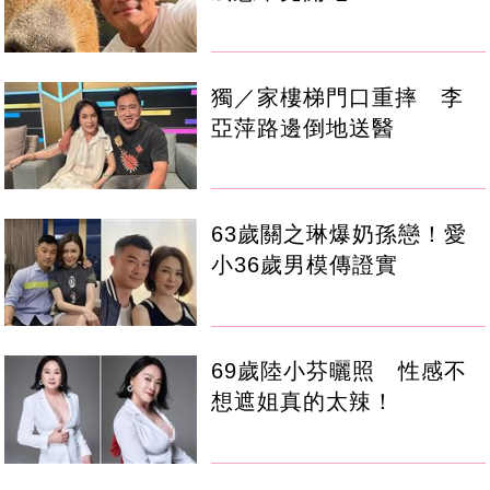
獨／家樓梯門口重摔 李
亞萍路邊倒地送醫
63歲關之琳爆奶孫戀！愛
小36歲男模傳證實
69歲陸小芬曬照 性感不
想遮姐真的太辣！