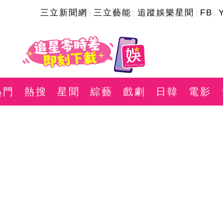
三立新聞網
三立藝能
追蹤娛樂星聞
FB
熱門
熱搜
星聞
綜藝
戲劇
日韓
電影