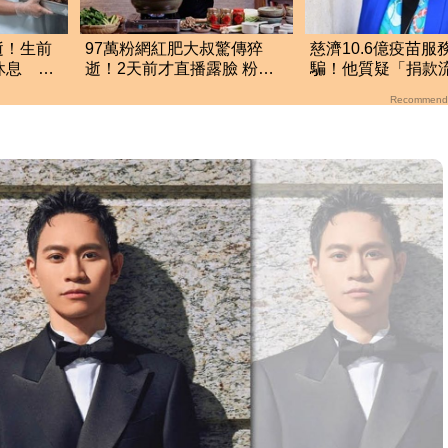
逝！生前
97萬粉網紅肥大叔驚傳猝
慈濟10.6億疫苗服
休息 健
逝！2天前才直播露臉 粉絲
騙！他質疑「捐款
驚：一直覺得怪
為何至今說不清？
Recommend