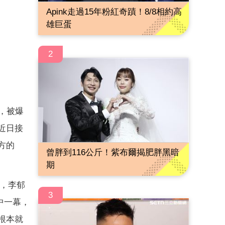
Apink走過15年粉紅奇蹟！8/8相約高
雄巨蛋
2
，被爆
近日接
方的
曾胖到116公斤！紫布爾揭肥胖黑暗
期
鞋，李郁
3
中一幕，
根本就