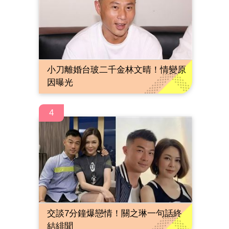
小刀離婚台玻二千金林文晴！情變原
因曝光
4
交談7分鐘爆戀情！關之琳一句話終
結緋聞