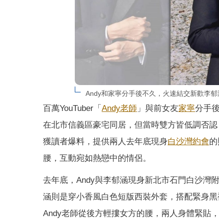
Andy和家寧分手後不久，火速結交新歡李郁涵。
百萬YouTuber「
Andy老師
」與前女友
家寧
分手
在北市信義區豪宅同居，但當時雙方皆低調否認
獲讀者爆料，提供兩人去年底現身
白沙灣
約會
的
腰，互動宛如熱戀中的情侶。
去年底，Andy與李郁涵現身新北市石門白沙灣
涵則是穿小香風白色短版西裝外套，搭配緊身黑
Andy老師從後方輕摟女方的腰，兩人身體緊