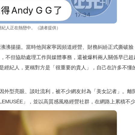
任經紀人正在熱戀中。（讀者提供）
傳得沸沸揚揚。當時他與家寧因頻道經營、財務糾紛正式撕破臉
紀人，不但協助處理工作與媒體事務，還被爆料兩人關係早已超
是經紀人，更稱對方是「很重要的貴人」，自己在許多不懂
因外型亮眼、談吐流利，被不少網友封為「美女記者」。離
EMUSÉE」，並以高質感風格經營社群，在網路上累積不