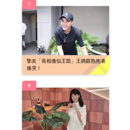
7
摯友「長相激似王凱」王媽眼熟抱著
痛哭！
8