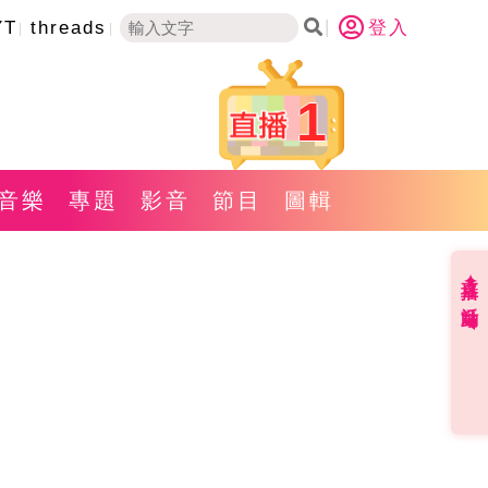
YT
threads
登入
1
音樂
專題
影音
節目
圖輯
直播✦活動