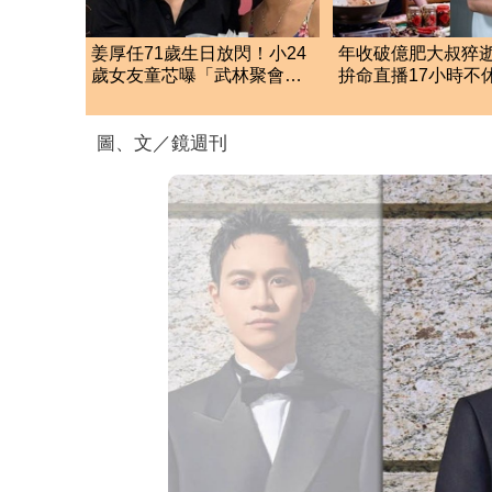
姜厚任71歲生日放閃！小24
年收破億肥大叔猝
歲女友童芯曝「武林聚會」
拚命直播17小時不
驚人名單笑翻全網
康亮紅燈
圖、文／鏡週刊