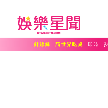
針線緣
請世界吃桌
即時