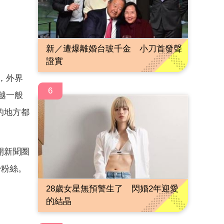
新／遭爆離婚台玻千金 小刀首發聲
證實
，外界
6
越一般
的地方都
開新聞圈
少粉絲。
28歲女星無預警生了 閃婚2年迎愛
的結晶