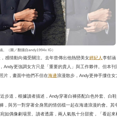
（圖／翻攝自andy1994x IG）
後，感情動向備受關注。去年曾傳出他熱戀美女
經紀人
李郁涵
，Andy更強調女方只是「重要的貴人」與工作夥伴。但本刊
照片，畫面中他們不但在
海邊
浪漫散步，Andy更伸手摟住女
附近步道，根據讀者描述，Andy穿著白褲搭配白色外套、白
褲，與另一對穿著全身黑的情侶檔一起在海邊浪漫約會。其
貼，宛如偶像劇場景。讀者透露，兩人氣氛十分甜蜜，「看起來