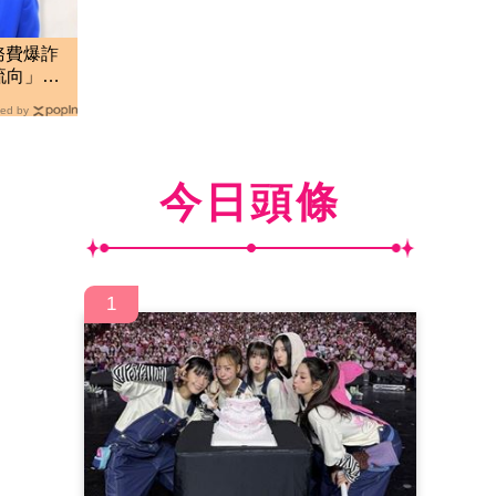
務費爆詐
流向」：
ed by
今日頭條
1