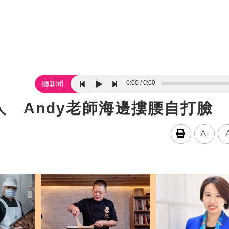
0:00
0:00
聽新聞
 Andy老師海邊摟腰自打臉
A-