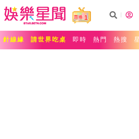
1
針線緣
請世界吃桌
即時
熱門
熱搜