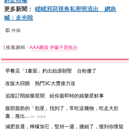
斜近照曝
更多新聞：
峮峮邪惡視角私密照流出 網急
喊：走光啦
外稿
推薦圖輯
AAA團員 伊藤千晃抵台
早餐店「1畫面」釣出始源朝聖 台粉傻了
改版大回饋 熱門3C大獎接力送
追蹤訂閱娛樂星聞 給你最即時的娛樂星鮮事
腹部脂肪的「剋星」找到了，常吃這幾物，吃走大肚
囊，瘦出...
PR・新素簡
減肥首選，檸檬加它，堅持一週，腰細了，瘦到你懷疑