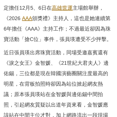
定擔任12月5、6日在
高雄世運
主場館舉辦，
《2026
AAA
頒獎禮》主持人，這也是她連續第
6年擔任《AAA》主持工作；不過最近卻因為珠
寶活動「搶C位」事件，張員瑛遭受不少抨擊。
近日張員瑛出席珠寶活動，同場受邀嘉賓還有
《淚之女王》金智媛、《21世紀大君夫人》邊
佑錫，三位都是現在韓國演藝圈關注度最高的
明星，在背板拍照時卻因為站位掀起網友熱
議；原本張員瑛站在金智媛與邊佑錫中間拍
照，引起網友質疑以出道年資來看，金智媛應
該站在中間主位才對，加上網路流出一段現場