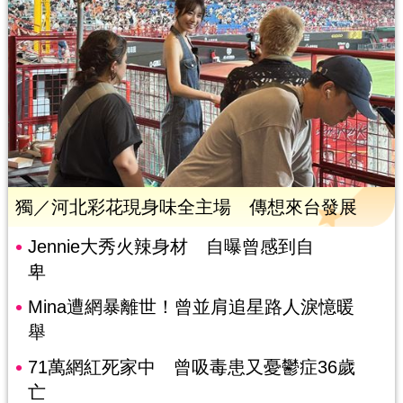
獨／河北彩花現身味全主場 傳想來台發展
Jennie大秀火辣身材 自曝曾感到自
卑
Mina遭網暴離世！曾並肩追星路人淚憶暖
舉
71萬網紅死家中 曾吸毒患又憂鬱症36歲
亡