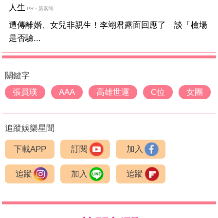
人生
PR・新素簡
遭傳離婚、女兒非親生！李翊君露面回應了 談「檢場
是否驗...
關鍵字
張員瑛
AAA
高雄世運
C位
女團
追蹤娛樂星聞
下載APP
訂閱
加入
追蹤
加入
追蹤