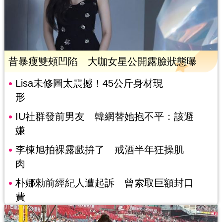
昔暴瘦雙頰凹陷 大咖女星公開露臉狀態曝
Lisa未修圖太震撼！45公斤身材現
形
IU社群發前男友 韓網替她抱不平：該避
嫌
李棟旭拍裸露戲拚了 戒酒半年狂操肌
肉
朴娜勑前經紀人遭起訴 曾索取巨額封口
費