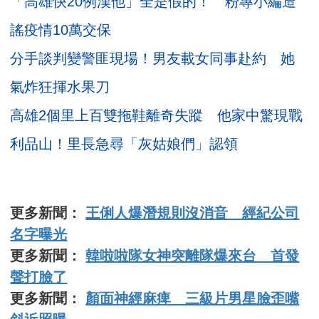
「高雄快20例漢他」全是假的！ 粉專小編造
謠疫情10萬交保
分手談判變警匪現場！男友載女同事赴約 她
氣炸狂揮水果刀
高雄2個里上百雙拖鞋離奇失蹤 他家中驚現戰
利品山！里長急尋「灰姑娘們」認領
更多新聞：
王俐人爆潛規則沒消音 經紀公司
名字曝光
更多新聞：
韓啦啦隊女神突離隊爆來台 首發
聲打臉了
更多新聞：
顏面神經麻痺 三級片男星臉歪嘴