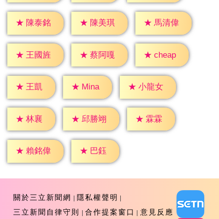
★
陳泰銘
★
陳美琪
★
馬清偉
★
cheap
★
王國旌
★
蔡阿嘎
★
王凱
★
Mina
★
小龍女
★
林襄
★
霖霖
★
邱勝翊
★
巴鈺
★
賴銘偉
關於三立新聞網
隱私權聲明
三立新聞自律守則
合作提案窗口
意見反應