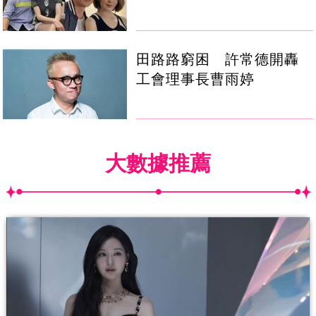
田路路窮困 許常德開轟
工會理事長曹雨婷
大數據推薦