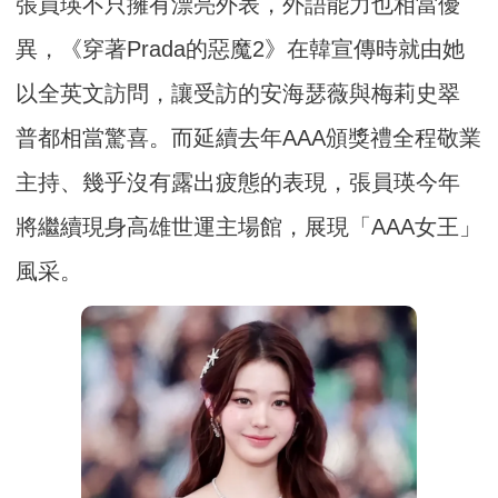
張員瑛不只擁有漂亮外表，外語能力也相當優
異，《穿著Prada的惡魔2》在韓宣傳時就由她
以全英文訪問，讓受訪的安海瑟薇與梅莉史翠
普都相當驚喜。而延續去年AAA頒獎禮全程敬業
主持、幾乎沒有露出疲態的表現，張員瑛今年
將繼續現身高雄世運主場館，展現「AAA女王」
風采。