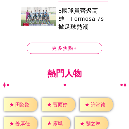
8國球員齊聚高
雄 Formosa 7s
掀足球熱潮
更多焦點+
熱門人物
★
田路路
★
曹雨婷
★
許常德
★
康凱
★
姜厚任
★
關之琳