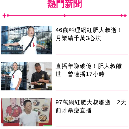
熱門新聞
46歲料理網紅肥大叔逝！
月業績千萬3心法
直播年賺破億！肥大叔離
世 曾連播17小時
97萬網紅肥大叔驟逝 2天
前才暴瘦直播