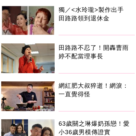
獨／<水玲瓏>製作出手
田路路領到退休金
田路路不忍了！開轟曹雨
婷不配當理事長
網紅肥大叔猝逝！網淚：
一直覺得怪
63歲關之琳爆奶孫戀！愛
小36歲男模傳證實