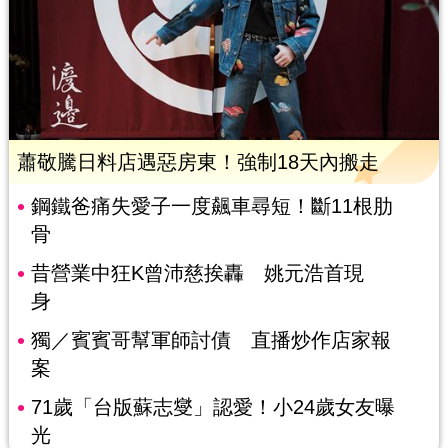
蕭敬騰日料店遇惡房東！強制18天內搬走
鋼鐵爸痛失愛子一度飆車尋短！斷11根肋
骨
昔營業中狂K曾沛慈挨轟 姚元浩首現
身
獨／賓賓哥幫軍師討債 直播炒作店家報
案
71歲「台版蘇志燮」認愛！小24歲女友曝
光