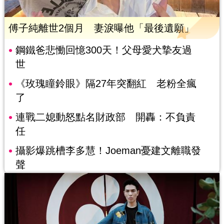
傅子純離世2個月 妻淚曝他「最後遺願」
鋼鐵爸悲慟回憶300天！父母愛犬摯友過
世
《玫瑰瞳鈴眼》隔27年突翻紅 老粉全瘋
了
連戰二媳動怒點名財政部 開轟：不負責
任
攝影爆跳槽李多慧！Joeman憂建文離職發
聲