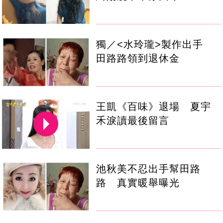
獨／<水玲瓏>製作出手
田路路領到退休金
王凱《百味》退場 夏宇
禾淚讀最後留言
池秋美不忍出手幫田路
路 真實暖舉曝光