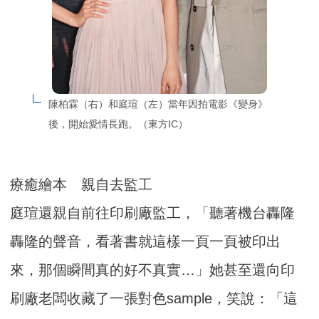
陳柏霖（右）和庭瑄（左）當年因拍電影《變身》
後，開始愛情長跑。（東方IC）
療癒繪本 親自去監工
庭瑄還親自前往印刷廠監工，「聽著機台轟隆
轟隆的聲音，看著書就這樣一頁一頁被印出
來，那個瞬間真的好不真實…」她甚至還向印
刷廠老闆收藏了一張對色sample，笑說：「這