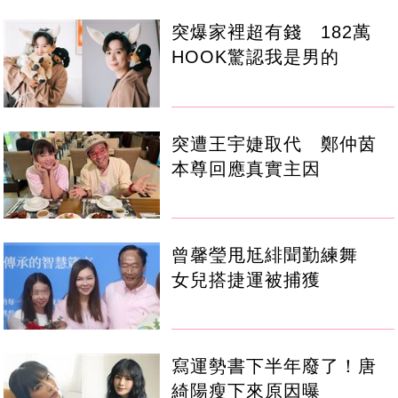
突爆家裡超有錢 182萬
HOOK驚認我是男的
突遭王宇婕取代 鄭仲茵
本尊回應真實主因
曾馨瑩甩尪緋聞勤練舞
女兒搭捷運被捕獲
寫運勢書下半年廢了！唐
綺陽瘦下來原因曝