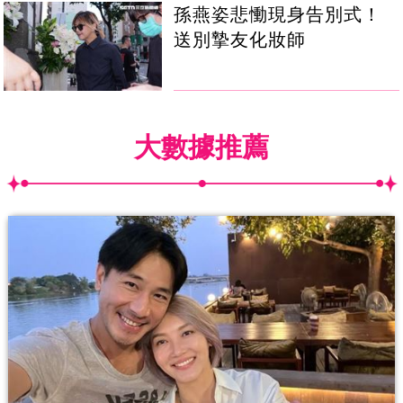
孫燕姿悲慟現身告別式！
送別摯友化妝師
大數據推薦