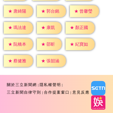
★
唐綺陽
★
郭台銘
★
曾馨瑩
★
康凱
★
瑪法達
★
顏正國
★
邵昕
★
阮橋本
★
紀寶如
★
蔡健雅
★
張韶涵
關於三立新聞網
隱私權聲明
三立新聞自律守則
合作提案窗口
意見反應