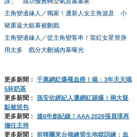
課」 成功優雅轉型氣質書畫家
主角變邊緣人／獨家！遭新人女主角波及 小
豬重返大銀幕被刪戲
主角變邊緣人／從主角變客串！當紅女星替身
用太多 戲分大刪減內幕曝光
更多新聞：
千萬網紅爆罹血癌！揭：3年天天喝
5杯奶茶
更多新聞：
孫安佐經紀人遭網紅踢爆！兩大疑
點被抓包
更多新聞：
連6年創紀錄！AAA 2026張員瑛再
擔任主持
更多新聞：
前韓團來台揭練習生地獄訓練：血