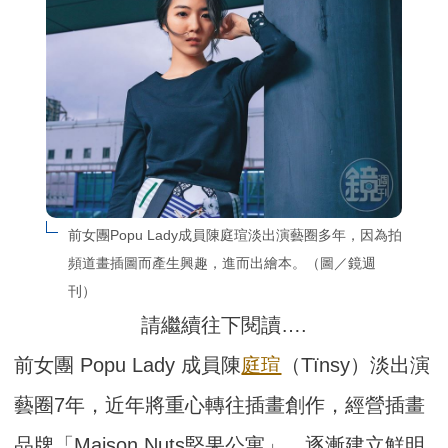
前女團Popu Lady成員陳庭瑄淡出演藝圈多年，因為拍
頻道畫插圖而產生興趣，進而出繪本。（圖／鏡週
刊）
請繼續往下閱讀….
前女團 Popu Lady 成員陳
庭瑄
（Tïnsy）淡出演
藝圈7年，近年將重心轉往插畫創作，經營插畫
品牌「Maison Nuts堅果公寓」，逐漸建立鮮明