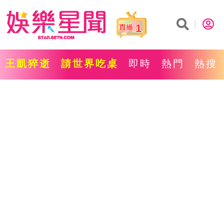
1
王凱猝逝
請世界吃桌
即時
熱門
熱搜