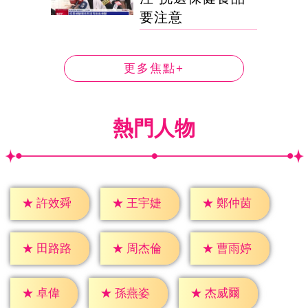
要注意
更多焦點+
熱門人物
★
許效舜
★
王宇婕
★
鄭仲茵
★
田路路
★
周杰倫
★
曹雨婷
★
卓偉
★
孫燕姿
★
杰威爾