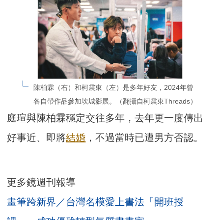
陳柏霖（右）和柯震東（左）是多年好友，2024年曾
各自帶作品參加坎城影展。（翻攝自柯震東Threads）
庭瑄與陳柏霖穩定交往多年，去年更一度傳出
好事近、即將
結婚
，不過當時已遭男方否認。
更多鏡週刊報導
畫筆跨新界／台灣名模愛上書法「開班授