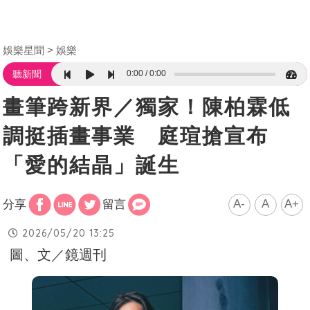
娛樂星聞
娛樂
0:00
0:00
聽新聞
畫筆跨新界／獨家！陳柏霖低
調挺插畫事業 庭瑄搶宣布
「愛的結晶」誕生
A-
A
A+
分享
留言
2026/05/20 13:25
圖、文／鏡週刊