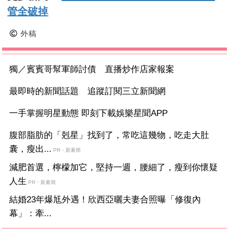
管全破掉
外稿
獨／賓賓哥幫軍師討債 直播炒作店家報案
最即時的新聞話題 追蹤訂閱三立新聞網
一手掌握明星動態 即刻下載娛樂星聞APP
腹部脂肪的「剋星」找到了，常吃這幾物，吃走大肚
囊，瘦出...
PR・新素簡
減肥首選，檸檬加它，堅持一週，腰細了，瘦到你懷疑
人生
PR・新素簡
結婚23年爆尪外遇！欣西亞曬夫妻合照曝「修復內
幕」：牽...