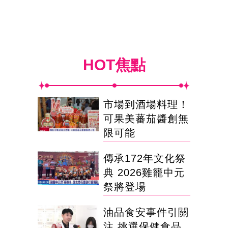
HOT焦點
市場到酒場料理！
可果美蕃茄醬創無
限可能
傳承172年文化祭
典 2026雞籠中元
祭將登場
油品食安事件引關
注 挑選保健食品