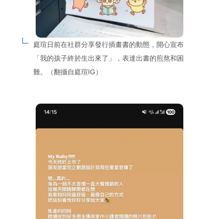
庭瑄日前在社群分享發行插畫書的動態，開心宣布
「我的孩子終於生出來了」，表達出書的煎熬和困
難。（翻攝自庭瑄IG）