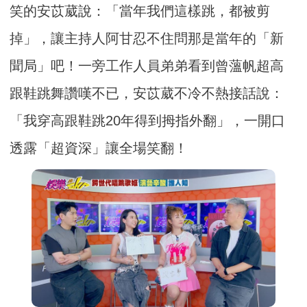
笑的安苡葳說：「當年我們這樣跳，都被剪
掉」，讓主持人阿甘忍不住問那是當年的「新
聞局」吧！一旁工作人員弟弟看到曾薀帆超高
跟鞋跳舞讚嘆不已，安苡葳不冷不熱接話說：
「我穿高跟鞋跳20年得到拇指外翻」，一開口
透露「超資深」讓全場笑翻！