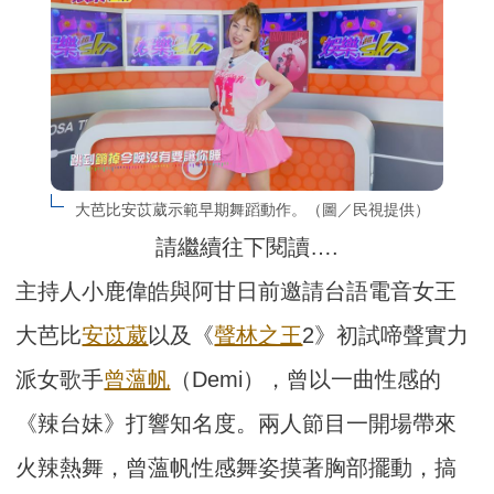
大芭比安苡葳示範早期舞蹈動作。（圖／民視提供）
請繼續往下閱讀….
主持人小鹿偉皓與阿甘日前邀請台語電音女王
大芭比
安苡葳
以及《
聲林之王
2》初試啼聲實力
派女歌手
曾薀帆
（Demi），曾以一曲性感的
《辣台妹》打響知名度。兩人節目一開場帶來
火辣熱舞，曾薀帆性感舞姿摸著胸部擺動，搞