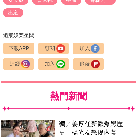
安苡葳
曾薀帆
中風
聲林之王
出道
追蹤娛樂星聞
下載APP
訂閱
加入
追蹤
加入
追蹤
熱門新聞
獨／姜厚任新歡爆黑歷
史 楊光友怒揭內幕