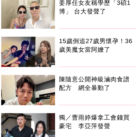
姜厚任女友稱學歷「3碩1
博」 台大發聲了
15歲倒追27歲男懷孕！36
歲美魔女當阿嬤了
陳隨意公開神級滷肉食譜
配方 網全暴動了
獨／曹雨婷爆拿工會錢買
豪宅 李亞萍發聲