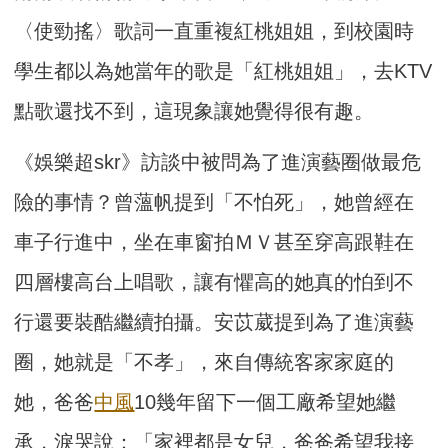
〈使勁搖〉歌詞一直重複紅桃姐姐，到校園時
學生都以為她當年的歌是「紅桃姐姐」，去KTV
點歌還找不到，這現象讓她覺得很有趣。
《娛樂超skr》訪談中被問為了進演藝圈做最危
險的事情？曾薀帆提到「不怕死」，她曾經在
車子行進中，坐在車窗拍ＭＶ甚至穿高跟鞋在
四層樓高台上唱歌，讓有懼高的她真的怕到不
行還要裝酷繼續拍攝。安苡葳提到為了進演藝
圈，她就是「不孝」，來自傳統客家家庭的
她，爸爸
中風
10幾年留下一個工廠希望她繼
承，淚哭說：「家裡都是女兒，爸爸希望我接