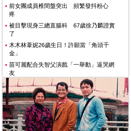
前女團成員椎間盤突出 頻繁發抖粉心
疼
被目擊現身三總直腸科 67歲徐乃麟證實
了
木木林葦妮26歲生日！許願當「角頭千
金」
苗可麗配合失智父演戲「一舉動」逼哭網
友