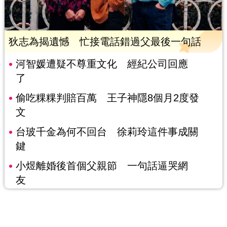
狄志為揭遺憾 忙接電話錯過父最後一句話
河智媛遭疑不尊重文化 經紀公司回應
了
偷吃粿粿判賠百萬 王子神隱8個月2度發
文
台玻千金為何不回台 徐莉玲這件事成關
鍵
小煜離婚後首個父親節 一句話逼哭網
友