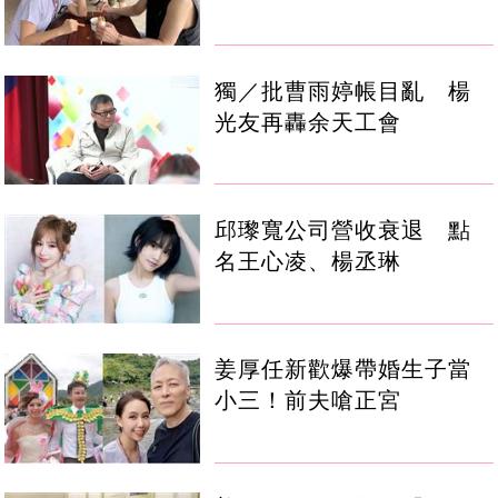
獨／批曹雨婷帳目亂 楊
光友再轟余天工會
邱瓈寬公司營收衰退 點
名王心凌、楊丞琳
姜厚任新歡爆帶婚生子當
小三！前夫嗆正宮