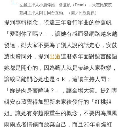
左起主持人小鹿偉皓、曾薀帆（Demi）、大芭比安苡
葳與主持人阿甘同台互動。（圖／民視提供）
提到專輯概念，睽違三年發行單曲的曾薀帆
「愛到你了嗎？」，讓她有感而發網路越來越
發達，勸大家不要為了別人說的話走心，安苡
葳也贊同外，提到
出道
這麼多年面對酸言酸語
她都是開心的，因為藝人就是帶給人家歡樂，
讓酸民能開心她也是ｏｋ，這讓主持人問：
「妳是肉身菩薩嗎？」，讓全場大笑。提到專
輯安苡葳覺得加盟新東家後發行的「紅桃姐
姐」讓她有穿越跟重生的概念，不要因為風風
雨雨或者情傷而放棄自己，而且20年前爆紅