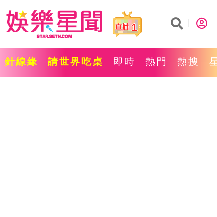
1
針線緣
請世界吃桌
即時
熱門
熱搜