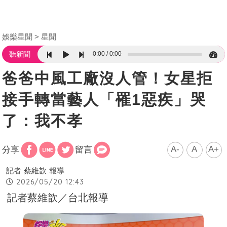
娛樂星聞
星聞
0:00
0:00
聽新聞
爸爸中風工廠沒人管！女星拒
接手轉當藝人「罹1惡疾」哭
了：我不孝
A-
A
A+
分享
留言
記者
蔡維歆
報導
2026/05/20 12:43
記者蔡維歆／台北報導