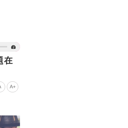
題在
A
A+