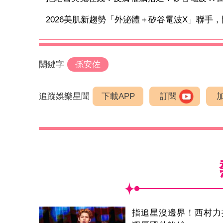
2026美肌新趨勢「外泌體＋矽谷電波X」聯手，開
關鍵字
孫安佐
追蹤娛樂星聞
下載APP
訂閱
指追星沒邊界！西村力