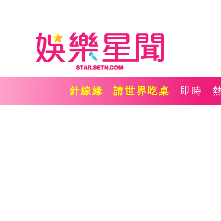
針線緣
請世界吃桌
即時