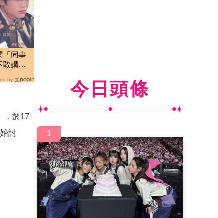
聞「同事
又不敢講
ed by
今日頭條
，於17
開始討
1