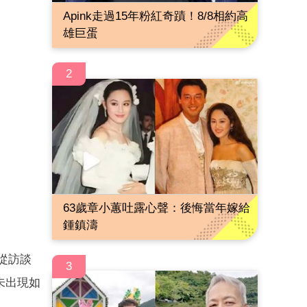
Apink走過15年粉紅奇蹟！8/8相約高
雄巨蛋
2
63歲章小蕙吐露心聲：後悔當年嫁給
鍾鎮濤
從訪談
3
未出現如