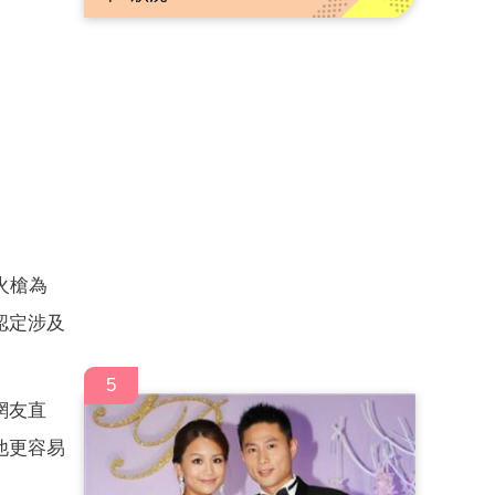
火槍為
認定涉及
5
網友直
他更容易