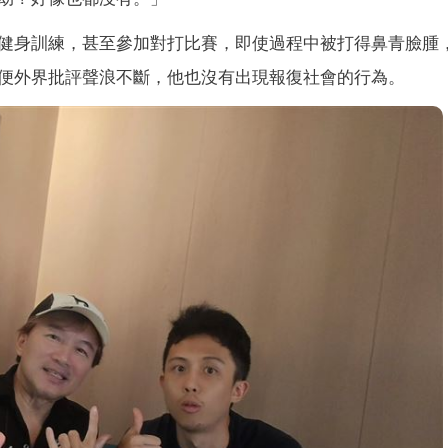
健身訓練，甚至參加對打比賽，即使過程中被打得鼻青臉腫
便外界批評聲浪不斷，他也沒有出現報復社會的行為。