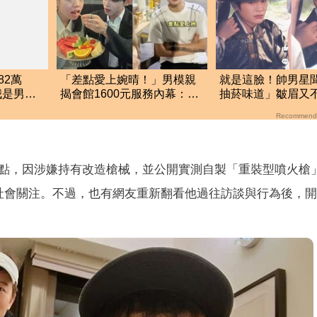
82萬
「差點愛上婉晴！」男模親
就是這臉！帥男星
我是男
揭會館1600元服務內幕：開
抽菸味道」皺眉
網傻眼
門嚇到險尿出來
嫌棄神情成迷因
Recommend
點，因涉嫌持有改造槍械，並公開實測自製「重裝型噴火槍」
社會關注。不過，也有網友重新翻看他過往訪談與行為後，