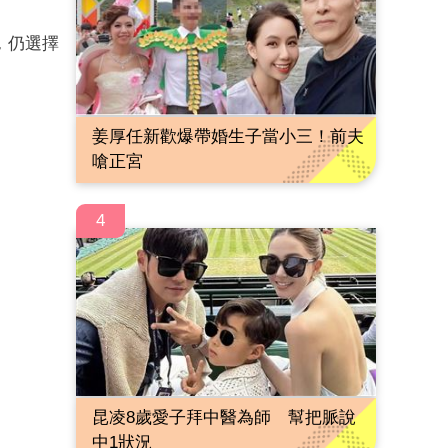
，仍選擇
姜厚任新歡爆帶婚生子當小三！前夫
嗆正宮
4
昆凌8歲愛子拜中醫為師 幫把脈說
中1狀況