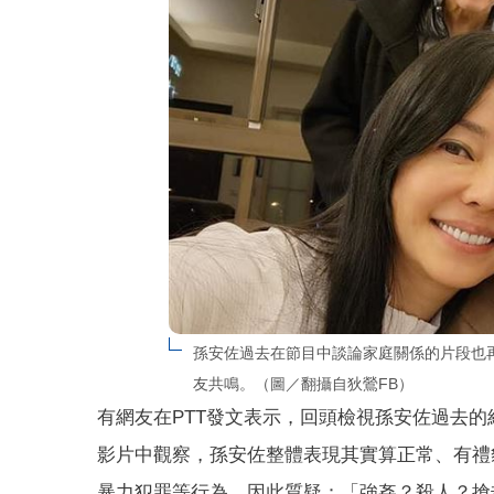
孫安佐過去在節目中談論家庭關係的片段也
友共鳴。（圖／翻攝自狄鶯FB）
有網友在PTT發文表示，回頭檢視孫安佐過去
影片中觀察，孫安佐整體表現其實算正常、有禮
暴力犯罪等行為，因此質疑：「強姦？殺人？搶