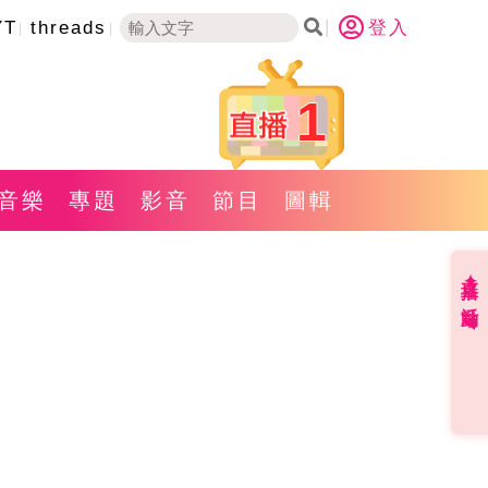
YT
threads
登入
1
音樂
專題
影音
節目
圖輯
直播✦活動