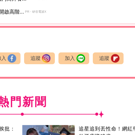
啟高階...
PR・矽谷電波X
加入
追蹤
加入
追蹤
熱門新聞
挨批：
追星追到丟性命！網紅