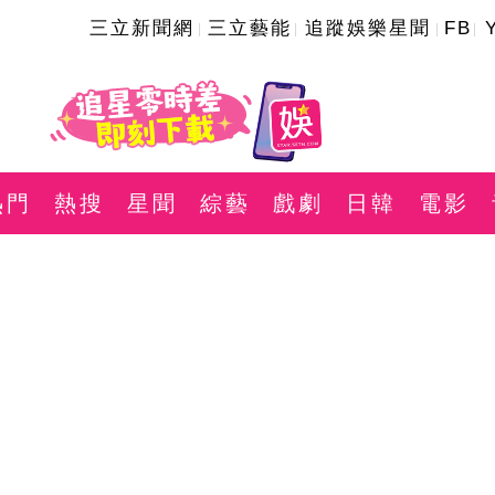
三立新聞網
三立藝能
追蹤娛樂星聞
FB
熱門
熱搜
星聞
綜藝
戲劇
日韓
電影