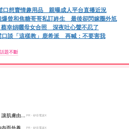
人鬆口想賣情趣用品 親曝成人平台直播近況
姐爆曾和焦糖哥哥私訂終生 最後卻閃嫁圈外尪
s！蔡幸娟曬母女合照 深夜吐心聲不忍了
鬆口談「這樣教」鹿希派 再喊：不要害我
話題不斷
肌膚由...
PR・矽谷電波X
而外養...
PR・矽谷電波X