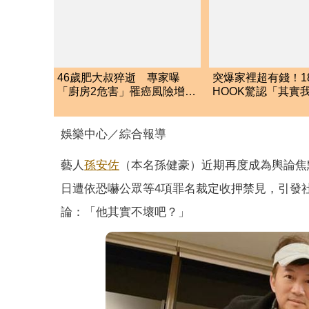
46歲肥大叔猝逝 專家曝
突爆家裡超有錢！1
「廚房2危害」罹癌風險增
HOOK驚認「其實
1.78倍
的」 結局神反轉
娛樂中心／綜合報導
藝人
孫安佐
（本名孫健豪）近期再度成為輿論焦
日遭依恐嚇公眾等4項罪名裁定收押禁見，引發
論：「他其實不壞吧？」