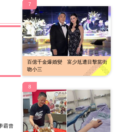
7
百億千金爆婚變 富少尪遭目擊當街
吻小三
8
學霸曾