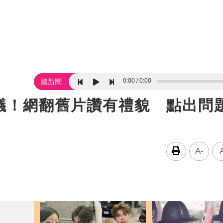
0:00
0:00
聽新聞
議！網翻舊片讚有禮貌 點出問
A-