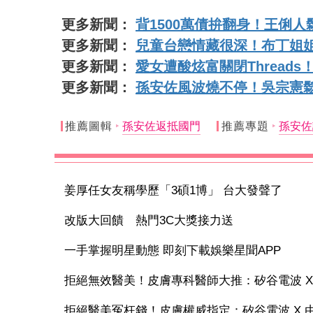
更多新聞：
背1500萬債拚翻身！王俐
更多新聞：
兒童台戀情藏很深！布丁姐
更多新聞：
愛女遭酸炫富關閉Thread
更多新聞：
孫安佐風波燒不停！吳宗憲
推薦圖輯
孫安佐返抵國門
推薦專題
孫安佐
姜厚任女友稱學歷「3碩1博」 台大發聲了
改版大回饋 熱門3C大獎接力送
一手掌握明星動態 即刻下載娛樂星聞APP
拒絕無效醫美！皮膚專科醫師大推：矽谷電波 X 讓
拒絕醫美冤枉錢！皮膚權威指定：矽谷電波 X 由內