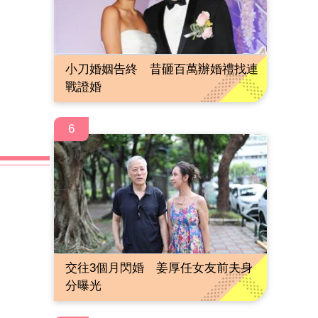
小刀婚姻告終 昔砸百萬辦婚禮找連
戰證婚
6
交往3個月閃婚 姜厚任女友前夫身
分曝光