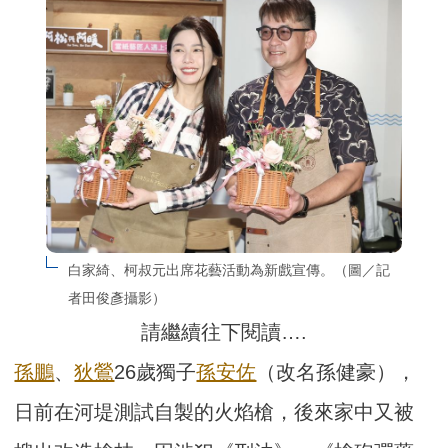
白家綺、柯叔元出席花藝活動為新戲宣傳。（圖／記
者田俊彥攝影）
請繼續往下閱讀….
孫鵬
、
狄鶯
26歲獨子
孫安佐
（改名孫健豪），
日前在河堤測試自製的火焰槍，後來家中又被