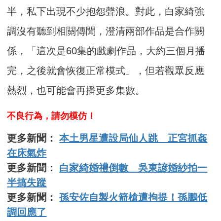
半，私下出現不少抱怨聲浪。對此，白家綺強
調沒有聽到相關傳聞，澄清兩部作品是合作關
係，「這次是60集的戲劇作品，大約三個月播
完，之後就會恢復正常模式」，但若觀眾反應
熱烈，也可能會再播更多集數。
不良行為，請勿模仿！
更多新聞：
本土男星遭設局仙人跳 正宮抓姦
在床氣炸
更多新聞：
白家綺婚禮倒數 吳東諺婚紗拍一
半搞失蹤
更多新聞：
孫安佐自製火箭槍遭拘提！孫鵬低
調回應了