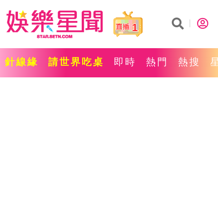
1
針線緣
請世界吃桌
即時
熱門
熱搜