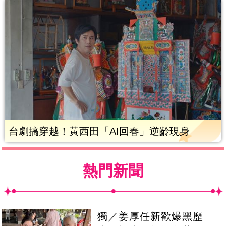
台劇搞穿越！黃西田「AI回春」逆齡現身
熱門新聞
獨／姜厚任新歡爆黑歷