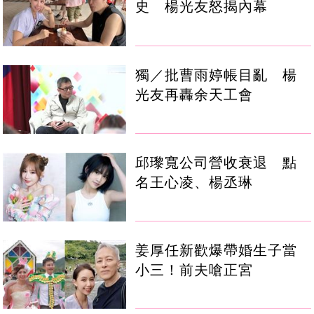
史 楊光友怒揭內幕
獨／批曹雨婷帳目亂 楊
光友再轟余天工會
邱瓈寬公司營收衰退 點
名王心凌、楊丞琳
姜厚任新歡爆帶婚生子當
小三！前夫嗆正宮