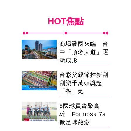
HOT焦點
商場戰國來臨 台
中「頂奢大道」逐
漸成形
台彩父親節推新刮
刮樂千萬頭獎超
「爸」氣
8國球員齊聚高
雄 Formosa 7s
掀足球熱潮