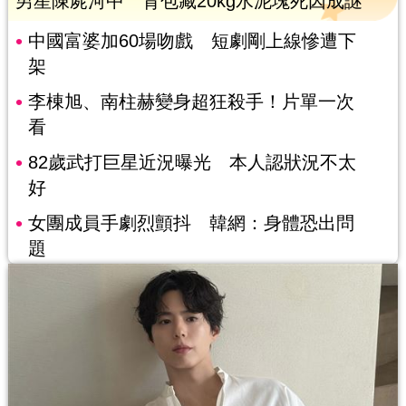
男星陳屍河中 背包藏20kg水泥塊死因成謎
中國富婆加60場吻戲 短劇剛上線慘遭下
架
李棟旭、南柱赫變身超狂殺手！片單一次
看
82歲武打巨星近況曝光 本人認狀況不太
好
女團成員手劇烈顫抖 韓網：身體恐出問
題