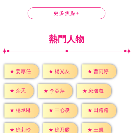
更多焦點+
熱門人物
★
姜厚任
★
楊光友
★
曹雨婷
★
余天
★
李亞萍
★
邱瓈寬
★
楊丞琳
★
王心凌
★
田路路
★
王凱
★
徐莉玲
★
徐乃麟