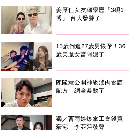
姜厚任女友稱學歷「3碩1
博」 台大發聲了
15歲倒追27歲男懷孕！36
歲美魔女當阿嬤了
陳隨意公開神級滷肉食譜
配方 網全暴動了
獨／曹雨婷爆拿工會錢買
豪宅 李亞萍發聲