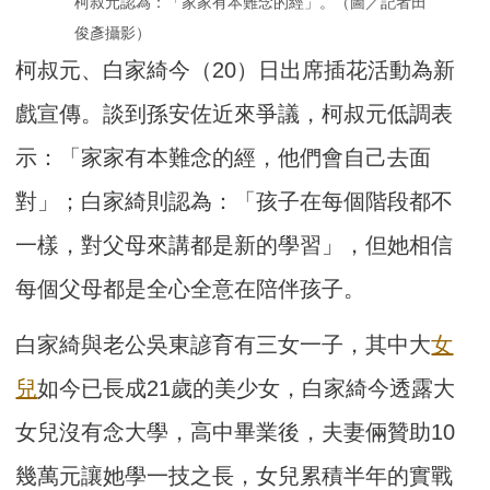
柯叔元認為：「家家有本難念的經」。（圖／記者田
俊彥攝影）
柯叔元、白家綺今（20）日出席插花活動為新
戲宣傳。談到孫安佐近來爭議，柯叔元低調表
示：「家家有本難念的經，他們會自己去面
對」；白家綺則認為：「孩子在每個階段都不
一樣，對父母來講都是新的學習」，但她相信
每個父母都是全心全意在陪伴孩子。
白家綺與老公吳東諺育有三女一子，其中大
女
兒
如今已長成21歲的美少女，白家綺今透露大
女兒沒有念大學，高中畢業後，夫妻倆贊助10
幾萬元讓她學一技之長，女兒累積半年的實戰