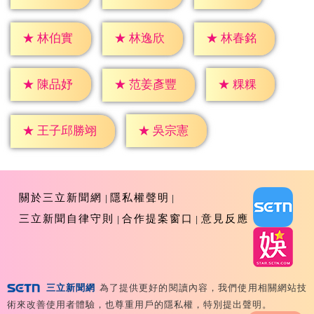
★
林伯實
★
林逸欣
★
林春銘
★
粿粿
★
陳品妤
★
范姜彥豐
★
吳宗憲
★
王子邱勝翊
關於三立新聞網
隱私權聲明
三立新聞自律守則
合作提案窗口
意見反應
三立新聞網
為了提供更好的閱讀內容，我們使用相關網站技
Copyright ©2026 Sanlih E-Television All Rights
術來改善使用者體驗，也尊重用戶的隱私權，特別提出聲明。
Reserved 版權所有 盜用必究 台北市內湖區舊宗路一段159