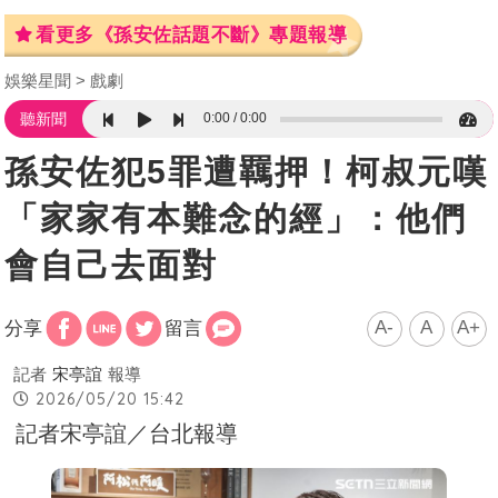
看更多《孫安佐話題不斷》專題報導
娛樂星聞
戲劇
0:00
0:00
聽新聞
孫安佐犯5罪遭羈押！柯叔元嘆
「家家有本難念的經」：他們
會自己去面對
A-
A
A+
分享
留言
記者
宋亭誼
報導
2026/05/20 15:42
記者宋亭誼／台北報導