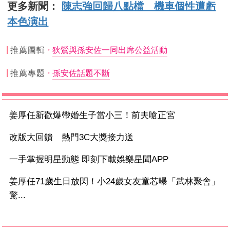
更多新聞：
陳志強回歸八點檔 機車個性遭虧
本色演出
推薦圖輯
狄鶯與孫安佐一同出席公益活動
推薦專題
孫安佐話題不斷
姜厚任新歡爆帶婚生子當小三！前夫嗆正宮
改版大回饋 熱門3C大獎接力送
一手掌握明星動態 即刻下載娛樂星聞APP
姜厚任71歲生日放閃！小24歲女友童芯曝「武林聚會」
驚...