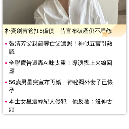
朴寶劍替爸扛8億債 昔宣布破產仍不埋怨
張清芳父親節曬亡父遺照！神似五官引熱
議
全聯廣告遭轟AI味太重！導演親上火線回
應
56歲男星突宣布再婚 神秘圈外妻子已懷
孕
本土女星遭經紀人侵犯 他反嗆：沒伸舌
頭