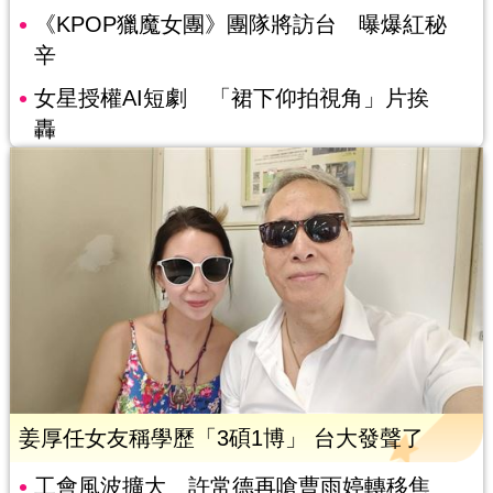
《KPOP獵魔女團》團隊將訪台 曝爆紅秘
辛
女星授權AI短劇 「裙下仰拍視角」片挨
轟
姜厚任女友稱學歷「3碩1博」 台大發聲了
工會風波擴大 許常德再嗆曹雨婷轉移焦