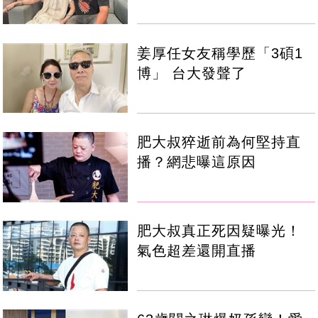
姜厚任女友稱學歷「3碩1
博」 台大發聲了
肥大叔猝逝前為何堅持直
播？網悲曝這原因
肥大叔真正死因疑曝光！
氣色超差還開直播