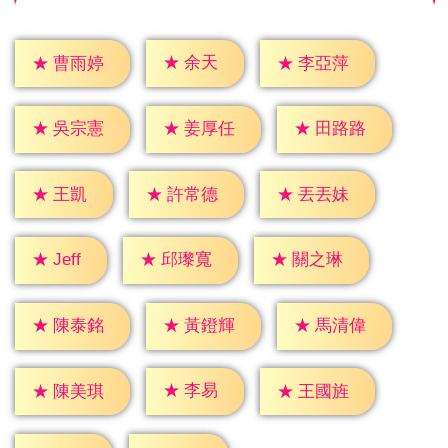
★
余天
★
曹雨婷
★
李亞萍
★
吳宗憲
★
姜厚任
★
田路路
★
王凱
★
許常德
★
丟丟妹
★
Jeff
★
邱瓈寬
★
關之琳
★
陳泰銘
★
黃鐙輝
★
馬清偉
★
李易
★
陳美琪
★
王國旌