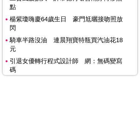
點
楊紫瓊嗨慶64歲生日 豪門尪曬接吻照放
閃
騎車半路沒油 連晨翔寶特瓶買汽油花18
元
引退女優轉行程式設計師 網：無碼變寫
碼