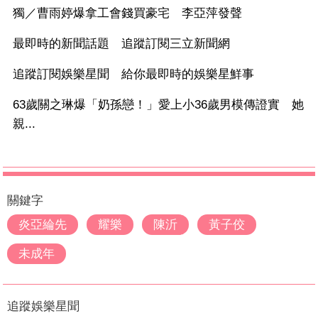
獨／曹雨婷爆拿工會錢買豪宅 李亞萍發聲
最即時的新聞話題 追蹤訂閱三立新聞網
追蹤訂閱娛樂星聞 給你最即時的娛樂星鮮事
63歲關之琳爆「奶孫戀！」愛上小36歲男模傳證實 她
親...
關鍵字
炎亞綸先
耀樂
陳沂
黃子佼
未成年
追蹤娛樂星聞