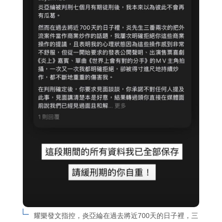
耀樂發文指控，炎亞綸在過去將近700天的日子裡，三