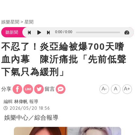
娛樂星聞
星聞
0:00
0:00
聽新聞
不忍了！炎亞綸被爆700天嗜
血內幕 陳沂痛批「先前低聲
下氣只為緩刑」
A-
A
A+
分享
留言
編輯
林偉帆
報導
2026/05/20 18:56
娛樂中心／綜合報導