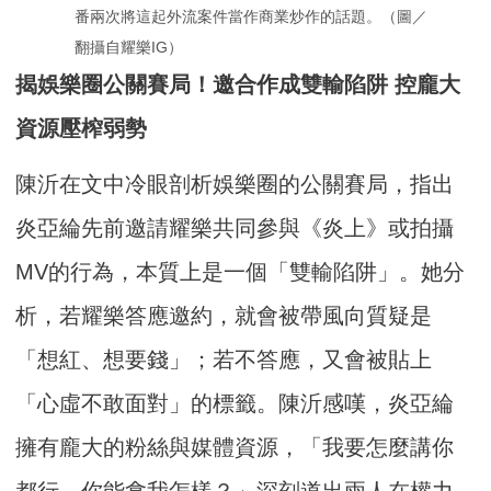
番兩次將這起外流案件當作商業炒作的話題。（圖／
翻攝自耀樂IG）
揭娛樂圈公關賽局！邀合作成雙輸陷阱 控龐大
資源壓榨弱勢
陳沂在文中冷眼剖析娛樂圈的公關賽局，指出
炎亞綸先前邀請耀樂共同參與《炎上》或拍攝
MV的行為，本質上是一個「雙輸陷阱」。她分
析，若耀樂答應邀約，就會被帶風向質疑是
「想紅、想要錢」；若不答應，又會被貼上
「心虛不敢面對」的標籤。陳沂感嘆，炎亞綸
擁有龐大的粉絲與媒體資源，「我要怎麼講你
都行，你能拿我怎樣？」深刻道出兩人在權力