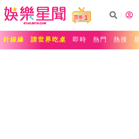
1
針線緣
請世界吃桌
即時
熱門
熱搜