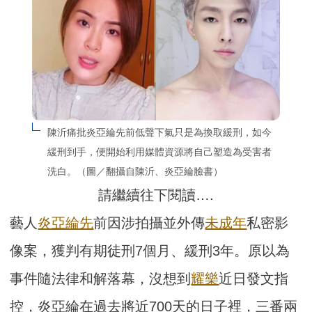
陳沂痛批炎亞綸先前低聲下氣只是為換取緩刑，如今
緩刑到手，便開始利用媒體資源將自己塑造為受害者
洗白。（圖／翻攝自陳沂、炎亞綸臉書）
請繼續往下閱讀….
藝人
炎亞綸先
前因涉拍攝並外傳
未成年
私密影
像案，獲判有期徒刑7個月、緩刑3年。原以為
事件隨法律和解落幕，沒想到
耀樂
近日發文指
控，炎亞綸在過去將近700天的日子裡，三番兩