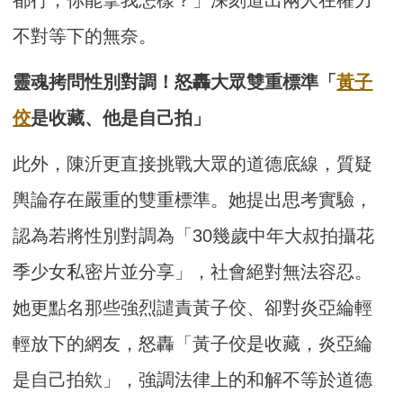
不對等下的無奈。
靈魂拷問性別對調！怒轟大眾雙重標準「
黃子
佼
是收藏、他是自己拍」
此外，陳沂更直接挑戰大眾的道德底線，質疑
輿論存在嚴重的雙重標準。她提出思考實驗，
認為若將性別對調為「30幾歲中年大叔拍攝花
季少女私密片並分享」，社會絕對無法容忍。
她更點名那些強烈譴責黃子佼、卻對炎亞綸輕
輕放下的網友，怒轟「黃子佼是收藏，炎亞綸
是自己拍欸」，強調法律上的和解不等於道德