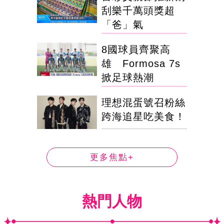
刮樂千萬頭獎超
「爸」氣
8國球員齊聚高
雄 Formosa 7s
掀足球熱潮
理想混蛋號召粉絲
跨海追星吃美食！
更多焦點+
熱門人物