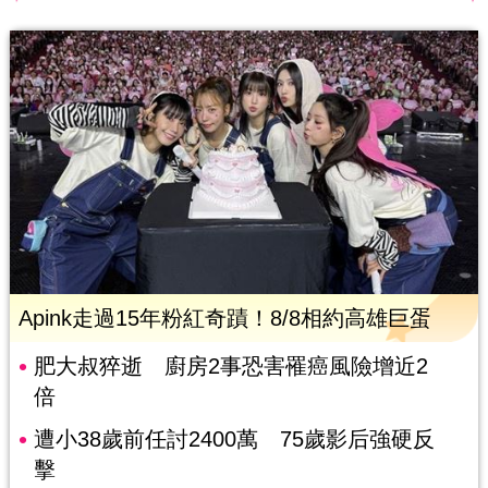
Apink走過15年粉紅奇蹟！8/8相約高雄巨蛋
肥大叔猝逝 廚房2事恐害罹癌風險增近2
倍
遭小38歲前任討2400萬 75歲影后強硬反
擊