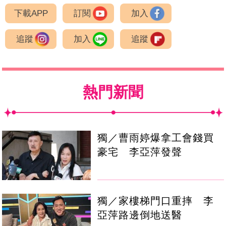
下載APP
訂閱
加入
追蹤
加入
追蹤
熱門新聞
獨／曹雨婷爆拿工會錢買
豪宅 李亞萍發聲
獨／家樓梯門口重摔 李
亞萍路邊倒地送醫