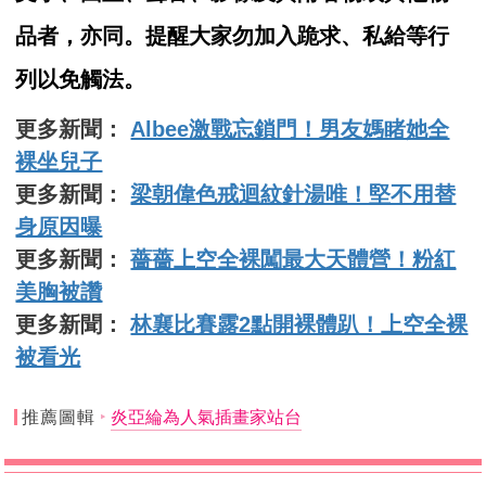
品者，亦同。提醒大家勿加入跪求、私給等行
列以免觸法。
更多新聞：
Albee激戰忘鎖門！男友媽睹她全
裸坐兒子
更多新聞：
梁朝偉色戒迴紋針湯唯！堅不用替
身原因曝
更多新聞：
薔薔上空全裸闖最大天體營！粉紅
美胸被讚
更多新聞：
林襄比賽露2點開裸體趴！上空全裸
被看光
推薦圖輯
炎亞綸為人氣插畫家站台