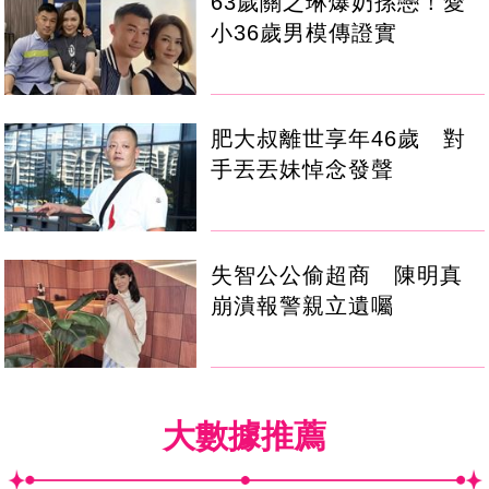
63歲關之琳爆奶孫戀！愛
小36歲男模傳證實
肥大叔離世享年46歲 對
手丟丟妹悼念發聲
失智公公偷超商 陳明真
崩潰報警親立遺囑
大數據推薦