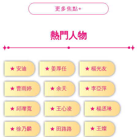
更多焦點+
熱門人物
★
安迪
★
姜厚任
★
楊光友
★
余天
★
曹雨婷
★
李亞萍
★
邱瓈寬
★
王心凌
★
楊丞琳
★
王燦
★
徐乃麟
★
田路路