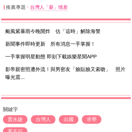
推薦專題
台灣人「薪」情差
颱風紫暴雨今晚開炸 估「這時」解除海警
新聞事件即時更新 所有消息一手掌握！
一手掌握明星動態 即刻下載娛樂星聞APP
影帝親密照遭外流！與男密友「臉貼臉又索吻」 照片
曝光震...
關鍵字
賈永婕
台灣人
出國
求學
看不起