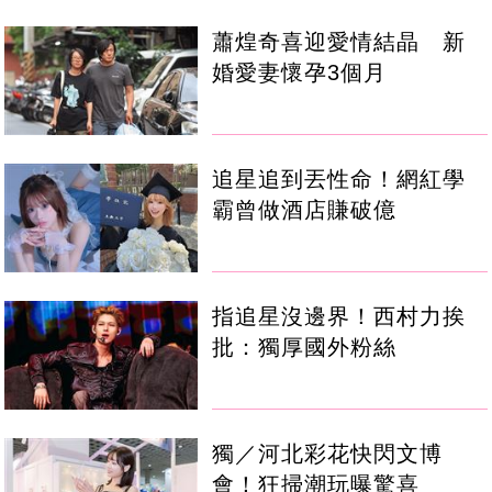
蕭煌奇喜迎愛情結晶 新
婚愛妻懷孕3個月
追星追到丟性命！網紅學
霸曾做酒店賺破億
指追星沒邊界！西村力挨
批：獨厚國外粉絲
獨／河北彩花快閃文博
會！狂掃潮玩曝驚喜