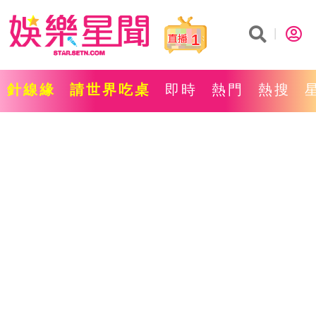
1
針線緣
請世界吃桌
即時
熱門
熱搜