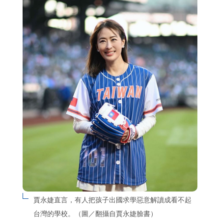
賈永婕直言，有人把孩子出國求學惡意解讀成看不起
台灣的學校。（圖／翻攝自賈永婕臉書）