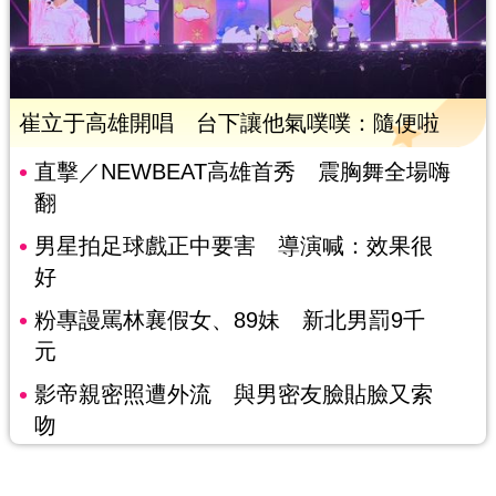
崔立于高雄開唱 台下讓他氣噗噗：隨便啦
直擊／NEWBEAT高雄首秀 震胸舞全場嗨
翻
男星拍足球戲正中要害 導演喊：效果很
好
粉專謾罵林襄假女、89妹 新北男罰9千
元
影帝親密照遭外流 與男密友臉貼臉又索
吻