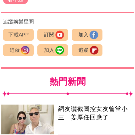
追蹤娛樂星聞
下載APP
訂閱
加入
追蹤
加入
追蹤
熱門新聞
網友曬截圖控女友曾當小
三 姜厚任回應了