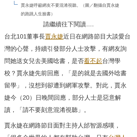
賈永婕呼籲網友不要混淆視聽。（圖／翻攝自賈永婕
的跑跳人生臉書）
請繼續往下閱讀….
台北101董事長
賈永婕
近日在網路節目大談愛台
灣的心聲，持續引發部分人士攻擊，有網友詢
問她送女兒去美國唸書，是否
看不起
台灣學
校？賈永婕先前回應，「是的就是去國外唸書
留學」，沒想到卻遭到網軍攻擊。對此，賈永
婕今（20）日晚間回應，部分人士是惡意解
讀，「請不要刻意混淆視聽」。
賈永婕在網路節目面對主持人邰智源感嘆，