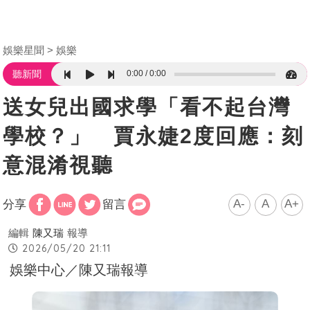
娛樂星聞
娛樂
0:00
0:00
聽新聞
送女兒出國求學「看不起台灣
學校？」 賈永婕2度回應：刻
意混淆視聽
A-
A
A+
分享
留言
編輯
陳又瑞
報導
2026/05/20 21:11
娛樂中心／陳又瑞報導