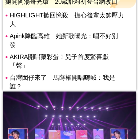
拋開阿湯哥光環 20歲舒莉初登台網改口
HIGHLIGHT掀回憶殺 擔心後輩太帥壓力
大
Apink降臨高雄 她新歌曝光：唱不好別
發
AKIRA開唱藏彩蛋！兒子首度驚喜獻
「聲」
台灣囡仔來了 馬蒔權開唱嗨喊：我是
誰？