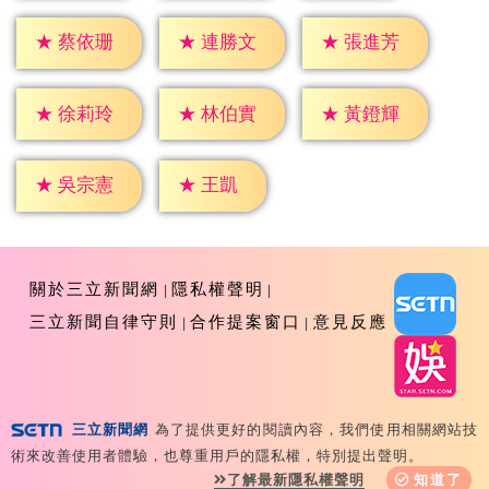
★
蔡依珊
★
連勝文
★
張進芳
★
徐莉玲
★
林伯實
★
黃鐙輝
★
王凱
★
吳宗憲
關於三立新聞網
隱私權聲明
三立新聞自律守則
合作提案窗口
意見反應
三立新聞網
為了提供更好的閱讀內容，我們使用相關網站技
Copyright ©2026 Sanlih E-Television All Rights
術來改善使用者體驗，也尊重用戶的隱私權，特別提出聲明。
Reserved 版權所有 盜用必究 台北市內湖區舊宗路一段159
了解最新隱私權聲明
知道了