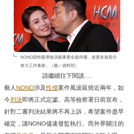
NONO因性騷導致演藝事業全面停擺，老婆朱海君仍
努力工作養家。（圖／資料照）
請繼續往下閱讀….
藝人
NONO
涉及
性侵
案件風波延燒近兩年，如
今
判決
即將正式定讞。高等檢察署日前宣布，
針對二審判決結果將不再上訴，希望案件盡早
確定，讓NONO儘速發監執行。而外界關注的