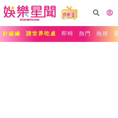
1
針線緣
請世界吃桌
即時
熱門
熱搜