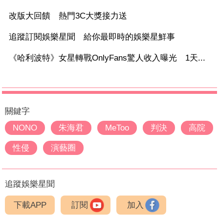
改版大回饋 熱門3C大獎接力送
追蹤訂閱娛樂星聞 給你最即時的娛樂星鮮事
《哈利波特》女星轉戰OnlyFans驚人收入曝光 1天...
關鍵字
NONO
朱海君
MeToo
判決
高院
性侵
演藝圈
追蹤娛樂星聞
下載APP
訂閱
加入