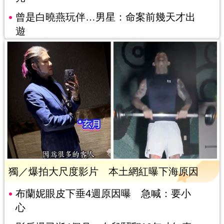
曾是白曉燕玩伴…男星：命案前幾天才出
遊
獨／爆拍大尺度影片 本土網紅曝下海原因
布蘭妮眼皮下垂4週原因曝 急喊：要小
心