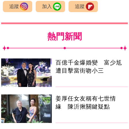
追蹤
加入
追蹤
熱門新聞
百億千金爆婚變 富少尪
遭目擊當街吻小三
姜厚任女友稱有七世情
緣 陳沂揪關鍵疑點