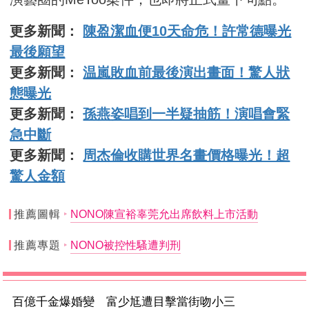
更多新聞：
陳盈潔血便10天命危！許常德曝光
最後願望
更多新聞：
温嵐敗血前最後演出畫面！驚人狀
態曝光
更多新聞：
孫燕姿唱到一半疑抽筋！演唱會緊
急中斷
更多新聞：
周杰倫收購世界名畫價格曝光！超
驚人金額
推薦圖輯
NONO陳宣裕辜莞允出席飲料上市活動
推薦專題
NONO被控性騷遭判刑
百億千金爆婚變 富少尪遭目擊當街吻小三