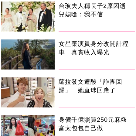
台玻夫人稱長子2原因逝
兒媳嗆：我不信
女星棄演員身分改開計程
車 真實收入曝光
蘿拉發文遭酸「詐團回
歸」 她直球回應了
身價千億照買250元麻糬
富太包包自己做