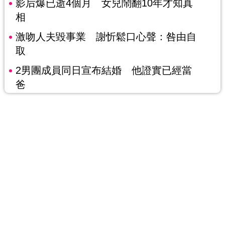
影后爆已逝4個月 女兒鬧翻10年才知真
相
激吻人夫毀事業 謝忻鬆口心聲：咎由自
取
2男團成員同日宣布結婚 他證實已經當
爸