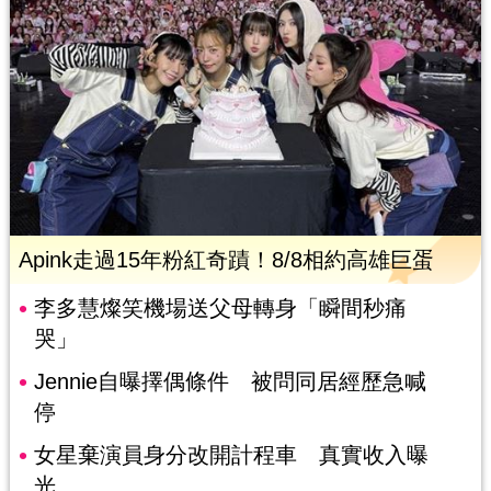
Apink走過15年粉紅奇蹟！8/8相約高雄巨蛋
李多慧燦笑機場送父母轉身「瞬間秒痛
哭」
Jennie自曝擇偶條件 被問同居經歷急喊
停
女星棄演員身分改開計程車 真實收入曝
光