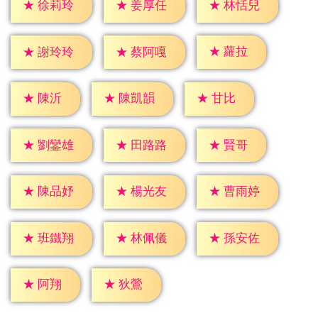
★
徐莉玲
★
姜厚任
★
林恬兒
★
蘿拉
★
謝玲玲
★
蔡阿嘎
★
陳沂
★
甘比
★
陳凱韻
★
賢哥
★
劉鑾雄
★
田路路
★
陳品妤
★
楊光友
★
曹雨婷
★
班鐵翔
★
林佩儀
★
孫安佐
★
阿翔
★
狄鶯