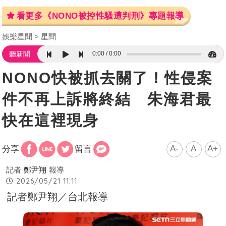
看更多《NONO被控性騷遭判刑》專題報導
娛樂星聞
星聞
0:00
0:00
聽新聞
NONO快被抓去關了！性侵案
件不再上訴將終結 朱海君最
快在這裡現身
A-
A
A+
分享
留言
記者
鄭尹翔
報導
2026/05/21 11:11
記者鄭尹翔／台北報導