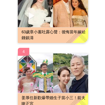
63歲章小蕙吐露心聲：後悔當年嫁給
鍾鎮濤
4
姜厚任新歡爆帶婚生子當小三！前夫
嗆正宮