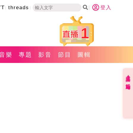
YT
threads
登入
1
音樂
專題
影音
節目
圖輯
直播✦活動