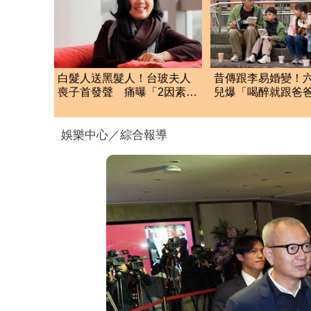
白髮人送黑髮人！台玻夫人
昔傳跟李易婚變！
喪子首發聲 痛曝「2因素」
兒爆「喝醉就跟爸
揭離世真相
架」 她尷尬全認
娛樂中心／綜合報導