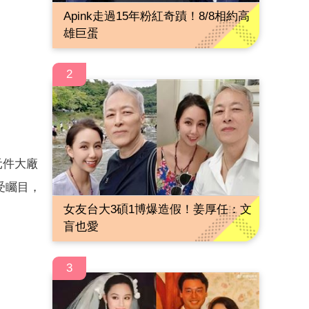
Apink走過15年粉紅奇蹟！8/8相約高
雄巨蛋
2
元件大廠
受矚目，
女友台大3碩1博爆造假！姜厚任：文
。
盲也愛
3