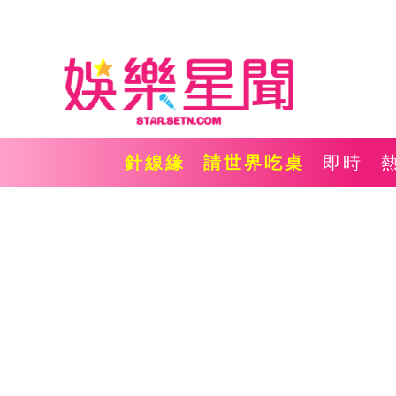
針線緣
請世界吃桌
即時