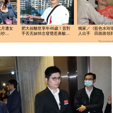
六月遭女
肥大叔離世享年46歲！昔對
獨家／《藍色水玲
爸吵
手丟丟妹悼念發聲惹鼻酸：
人出手 田路路領
了
輝哥一路好走
金！隱忍6年吐內幕
Recommend