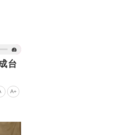
成台
A
A+