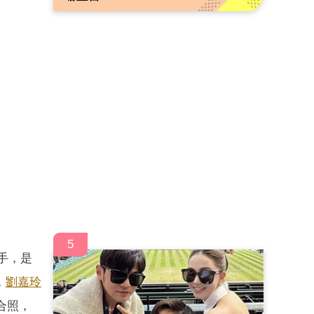
5
手，是
，
劉嘉玲
合照，