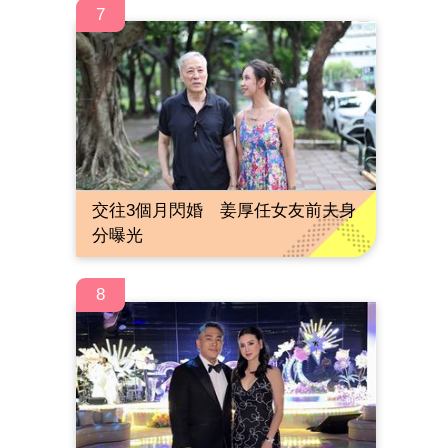
7
交往3個月閃婚 姜厚任女友前夫身
分曝光
8