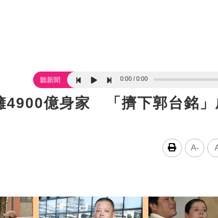
0:00
0:00
聽新聞
4900億身家 「擠下郭台銘」
A-