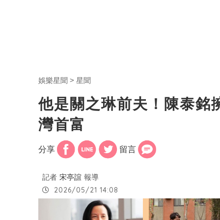
娛樂星聞
星聞
他是關之琳前夫！陳泰銘擁
灣首富
分享
留言
記者
宋亭誼
報導
2026/05/21 14:08