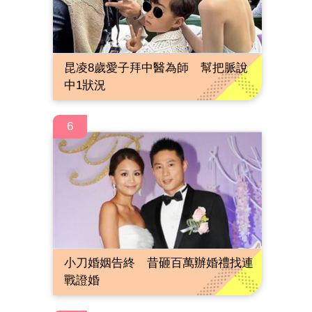
昆凌8歲愛子拜中醫為師 幫把脈說
中1狀況
6
小刀婚姻告終 昔砸百萬辦婚禮找連
戰證婚