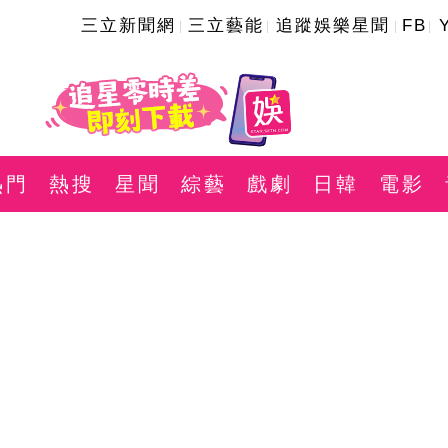
三立新聞網
三立藝能
追蹤娛樂星聞
FB
熱門
熱搜
星聞
綜藝
戲劇
日韓
電影