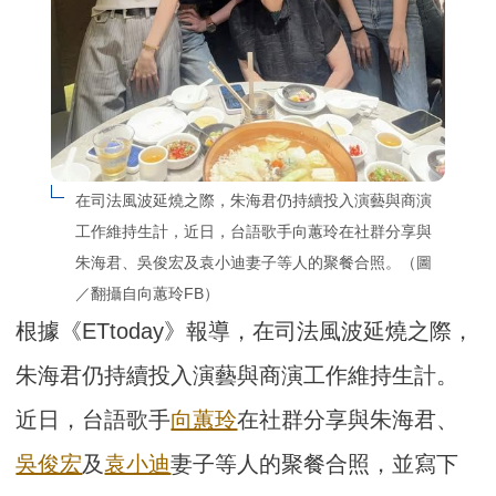
在司法風波延燒之際，朱海君仍持續投入演藝與商演
工作維持生計，近日，台語歌手向蕙玲在社群分享與
朱海君、吳俊宏及袁小迪妻子等人的聚餐合照。（圖
／翻攝自向蕙玲FB）
根據《ETtoday》報導，在司法風波延燒之際，
朱海君仍持續投入演藝與商演工作維持生計。
近日，台語歌手
向蕙玲
在社群分享與朱海君、
吳俊宏
及
袁小迪
妻子等人的聚餐合照，並寫下