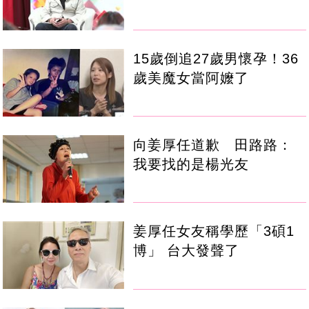
15歲倒追27歲男懷孕！36
歲美魔女當阿嬤了
向姜厚任道歉 田路路：
我要找的是楊光友
姜厚任女友稱學歷「3碩1
博」 台大發聲了