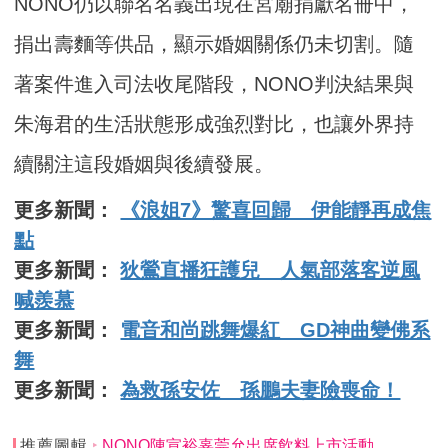
NONO仍以聯名名義出現在宮廟捐獻名冊中，
捐出壽麵等供品，顯示婚姻關係仍未切割。隨
著案件進入司法收尾階段，NONO判決結果與
朱海君的生活狀態形成強烈對比，也讓外界持
續關注這段婚姻與後續發展。
更多新聞：
《浪姐7》驚喜回歸 伊能靜再成焦
點
更多新聞：
狄鶯直播狂護兒 人氣部落客逆風
喊羨慕
更多新聞：
電音和尚跳舞爆紅 GD神曲變佛系
舞
更多新聞：
為救孫安佐 孫鵬夫妻險喪命！
推薦圖輯
NONO陳宣裕辜莞允出席飲料上市活動