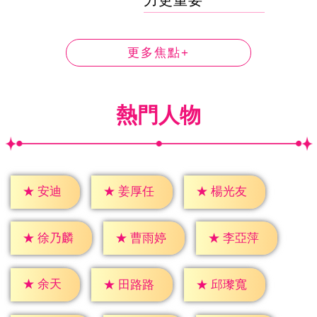
力更重要
更多焦點+
熱門人物
★
安迪
★
姜厚任
★
楊光友
★
徐乃麟
★
曹雨婷
★
李亞萍
★
余天
★
田路路
★
邱瓈寬