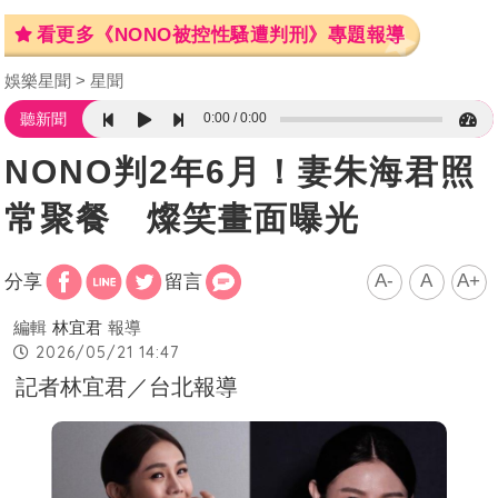
看更多《NONO被控性騷遭判刑》專題報導
娛樂星聞
星聞
0:00
0:00
聽新聞
NONO判2年6月！妻朱海君照
常聚餐 燦笑畫面曝光
A-
A
A+
分享
留言
編輯
林宜君
報導
2026/05/21 14:47
記者林宜君／台北報導