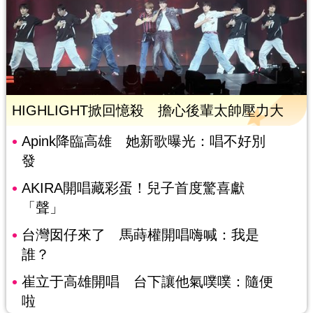
HIGHLIGHT掀回憶殺 擔心後輩太帥壓力大
Apink降臨高雄 她新歌曝光：唱不好別
發
AKIRA開唱藏彩蛋！兒子首度驚喜獻
「聲」
台灣囡仔來了 馬蒔權開唱嗨喊：我是
誰？
崔立于高雄開唱 台下讓他氣噗噗：隨便
啦