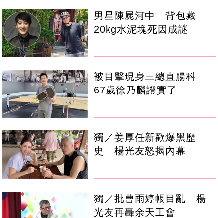
男星陳屍河中 背包藏
20kg水泥塊死因成謎
被目擊現身三總直腸科
67歲徐乃麟證實了
獨／姜厚任新歡爆黑歷
史 楊光友怒揭內幕
獨／批曹雨婷帳目亂 楊
光友再轟余天工會