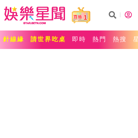
1
針線緣
請世界吃桌
即時
熱門
熱搜