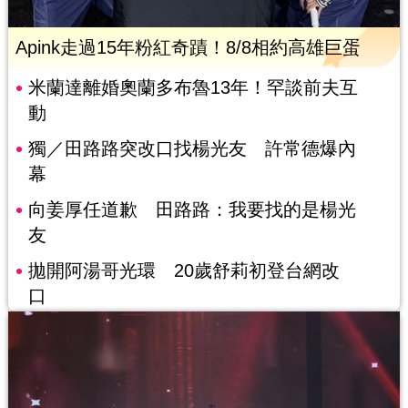
Apink走過15年粉紅奇蹟！8/8相約高雄巨蛋
米蘭達離婚奧蘭多布魯13年！罕談前夫互
動
獨／田路路突改口找楊光友 許常德爆內
幕
向姜厚任道歉 田路路：我要找的是楊光
友
拋開阿湯哥光環 20歲舒莉初登台網改
口