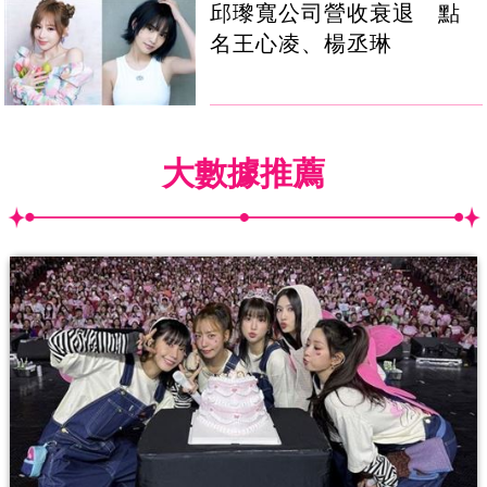
邱瓈寬公司營收衰退 點
名王心凌、楊丞琳
大數據推薦