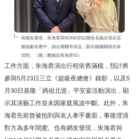
有網友發現，朱海君與NONO仍以聯名名義出現在宮
廟捐獻名冊中，捐出壽麵等供品，顯示婚姻關係仍未
切割。（圖／翻攝自朱海君IG）
工作方面，朱海君演出行程依舊滿檔，預計將
參與5月23日三立《超級夜總會》錄影，以及5
月30日基隆「媽祖北巡」平安宴活動演出，顯
示其演藝工作並未因家庭風波中斷。此外，朱
海君先前曾被拍到與友人牽手畫面，事後澄清
對方為多年閨蜜。也有網友發現，朱海君與