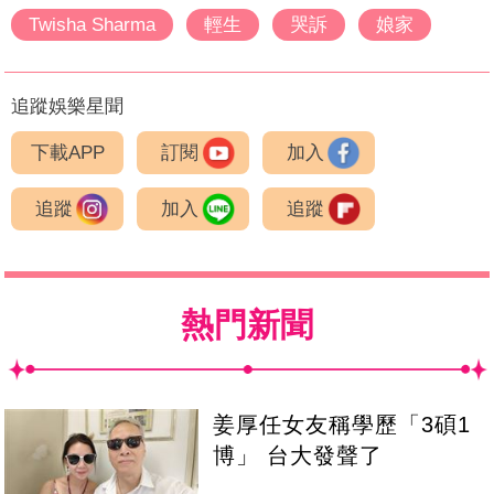
Twisha Sharma
輕生
哭訴
娘家
追蹤娛樂星聞
下載APP
訂閱
加入
追蹤
加入
追蹤
熱門新聞
姜厚任女友稱學歷「3碩1
博」 台大發聲了