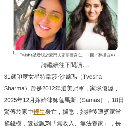
Twisha被發現於豪門夫家頂樓身亡。（圖／翻攝自X）
請繼續往下閱讀….
31歲印度女星特韋莎·沙爾瑪（Tvesha
Sharma）曾是2012年選美冠軍，家境優渥，
2025年12月嫁給律師薩馬斯（Samas），18日
驚傳於家中
輕生
身亡，據悉，她婚後遭婆家當
搖錢樹，還被諷刺「無收入、無法養家」，長