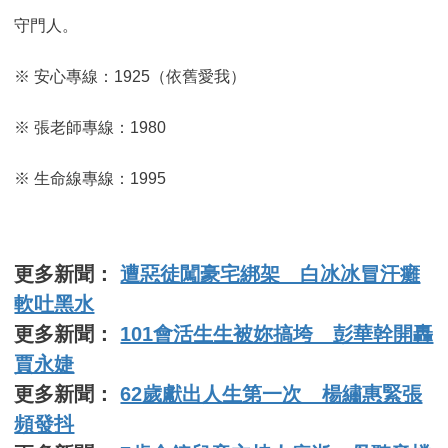
守門人。
※ 安心專線：1925（依舊愛我）
※ 張老師專線：1980
※ 生命線專線：1995
更多新聞：
遭惡徒闖豪宅綁架 白冰冰冒汗癱
軟吐黑水
更多新聞：
101會活生生被妳搞垮 彭華幹開轟
賈永婕
更多新聞：
62歲獻出人生第一次 楊繡惠緊張
頻發抖