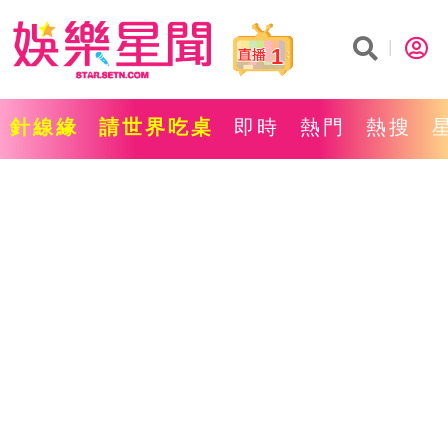
1
針線緣
請世界吃桌
即時
熱門
熱搜