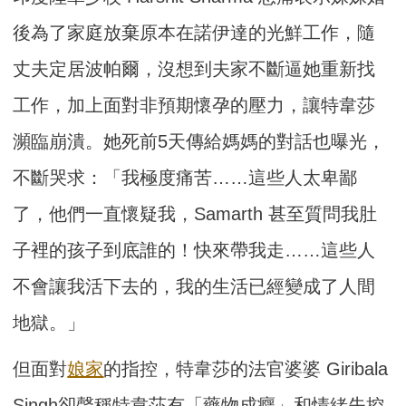
後為了家庭放棄原本在諾伊達的光鮮工作，隨
丈夫定居波帕爾，沒想到夫家不斷逼她重新找
工作，加上面對非預期懷孕的壓力，讓特韋莎
瀕臨崩潰。她死前5天傳給媽媽的對話也曝光，
不斷哭求：「我極度痛苦……這些人太卑鄙
了，他們一直懷疑我，Samarth 甚至質問我肚
子裡的孩子到底誰的！快來帶我走……這些人
不會讓我活下去的，我的生活已經變成了人間
地獄。」
但面對
娘家
的指控，特韋莎的法官婆婆 Giribala
Singh卻聲稱特韋莎有「藥物成癮」和情緒失控