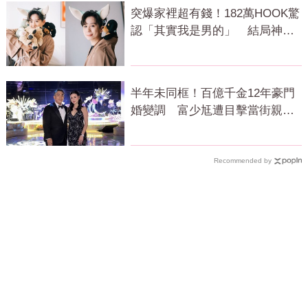
突爆家裡超有錢！182萬HOOK驚
認「其實我是男的」 結局神反
轉網傻眼
半年未同框！百億千金12年豪門
婚變調 富少尪遭目擊當街親吻
小三
Recommended by