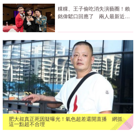
粿粿、王子偷吃消失演藝圈！賴
銘偉鬆口回應了 兩人最新近況
曝光
肥大叔真正死因疑曝光！氣色超差還開直播 網抓
這一點超不合理