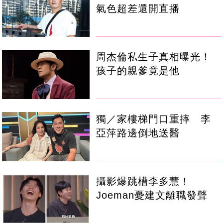
氣色超差還開直播
周杰倫私生子真相曝光！
孩子的親爹竟是他
獨／家樓梯門口重摔 李
亞萍路邊倒地送醫
攝影爆跳槽李多慧！
Joeman憂建文離職發聲