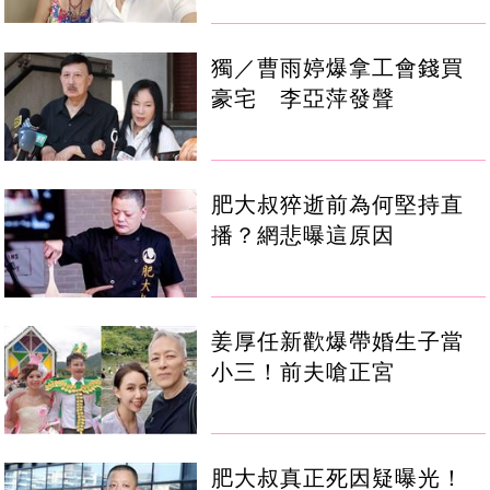
獨／曹雨婷爆拿工會錢買
豪宅 李亞萍發聲
肥大叔猝逝前為何堅持直
播？網悲曝這原因
姜厚任新歡爆帶婚生子當
小三！前夫嗆正宮
肥大叔真正死因疑曝光！