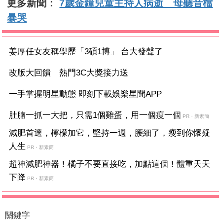
更多新聞：
7歲金鐘兒童主持人病逝 母聽音檔
暴哭
姜厚任女友稱學歷「3碩1博」 台大發聲了
改版大回饋 熱門3C大獎接力送
一手掌握明星動態 即刻下載娛樂星聞APP
肚腩一抓一大把，只需1個雞蛋，用一個瘦一個
PR・新素簡
減肥首選，檸檬加它，堅持一週，腰細了，瘦到你懷疑
人生
PR・新素簡
超神減肥神器！橘子不要直接吃，加點這個！體重天天
下降
PR・新素簡
關鍵字