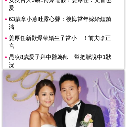
女友台大3碩1博爆造假！姜厚任：文盲也
愛
63歲章小蕙吐露心聲：後悔當年嫁給鍾鎮
濤
姜厚任新歡爆帶婚生子當小三！前夫嗆正
宮
昆凌8歲愛子拜中醫為師 幫把脈說中1狀
況