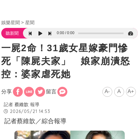
娛樂星聞
星聞
0:00
0:00
聽新聞
一屍2命！31歲女星嫁豪門慘
死「陳屍夫家」 娘家崩潰怒
控：婆家虐死她
A-
A
A+
分享
留言
記者
蔡維歆
報導
2026/05/21 14:53
記者蔡維歆／綜合報導