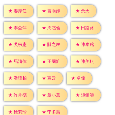
★
余天
★
姜厚任
★
曹雨婷
★
李亞萍
★
周杰倫
★
田路路
★
吳宗憲
★
關之琳
★
陳泰銘
★
馬清偉
★
王國旌
★
陳美琪
★
宣云
★
卓偉
★
潘瑋柏
★
許常德
★
章小蕙
★
鍾鎮濤
★
徐莉玲
★
李多慧