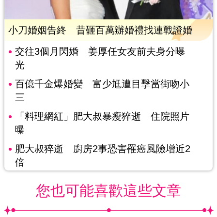
小刀婚姻告終 昔砸百萬辦婚禮找連戰證婚
交往3個月閃婚 姜厚任女友前夫身分曝
光
百億千金爆婚變 富少尪遭目擊當街吻小
三
「料理網紅」肥大叔暴瘦猝逝 住院照片
曝
肥大叔猝逝 廚房2事恐害罹癌風險增近2
倍
您也可能喜歡這些文章