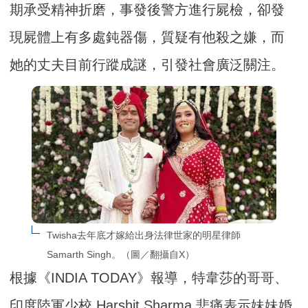
期承受精神折磨，事發後警方進行屍檢，卻發
現屍體上有多處鈍器傷，質疑有他殺之嫌，而
她的丈夫目前行蹤成謎，引發社會廣泛關注。
Twisha去年底才嫁給出身法律世家的明星律師
Samarth Singh。（圖／翻攝自X）
根據《INDIA TODAY》報導，特韋莎的哥哥、
印度陸軍少校 Harshit Sharma 悲痛表示妹妹婚