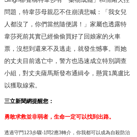
問題，特韋莎母親忍不住崩潰悲喊：「我女兒
人都沒了，你們當然隨便講！」家屬也透露特
韋莎死前其實已經偷偷買好了回娘家的火車
票，沒想到還來不及逃走，就發生憾事。而她
的丈夫目前逃亡中，警方也迅速成立特別調查
小組，對丈夫薩馬斯發布通緝令，懸賞1萬盧比
以獲取線索。
三立新聞網提醒您：
勇敢求救並非弱者，生命一定可以找到出路。
透過守門123步驟-1問2應3轉介，你我都可以成為自殺防治