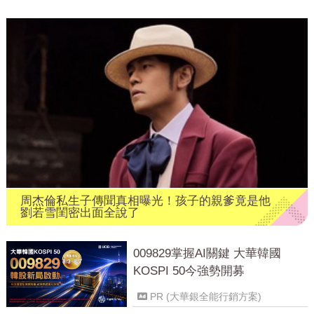
周杰倫私生子傳聞真相曝光！孩子的親爹竟是他
劉若雪閨密出面全說了
009829掌握AI關鍵 大華韓國
KOSPI 50今強勢開募
PR (大華銀全能行銷方案)