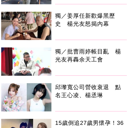
獨／姜厚任新歡爆黑歷
史 楊光友怒揭內幕
獨／批曹雨婷帳目亂 楊
光友再轟余天工會
邱瓈寬公司營收衰退 點
名王心凌、楊丞琳
15歲倒追27歲男懷孕！36