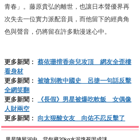
青春」。藤原貴弘的離世，也讓日本聲優界再
次失去一位實力派配音員，而他留下的經典角
色與聲音，仍將留在許多動漫迷心中。
更多新聞：
蔡依珊揹香奈兒攻頂 網友全歪樓
看身材
更多新聞：
被嗆別教中國史 呂捷一句話反擊
全網笑翻
更多新聞：
《長假》男星被爆吃軟飯 女偶像
人財兩空
更多新聞：
向太狠酸女友 向佑不忍反擊了
男星陳屍河中 背包藏20kg水泥塊死因成謎