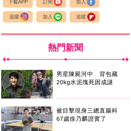
下載APP
訂閱
加入
追蹤
加入
追蹤
熱門新聞
男星陳屍河中 背包藏
20kg水泥塊死因成謎
被目擊現身三總直腸科
67歲徐乃麟證實了