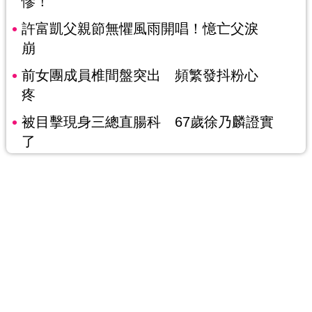
慘！
許富凱父親節無懼風雨開唱！憶亡父淚
崩
前女團成員椎間盤突出 頻繁發抖粉心
疼
被目擊現身三總直腸科 67歲徐乃麟證實
了