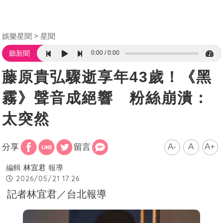
娛樂星聞
星聞
0:00
0:00
聽新聞
藤原貴弘驟逝享年43歲！《黑
霧》聲音成絕響 粉絲崩潰：
太突然
A-
A
A+
分享
留言
編輯
林宜君
報導
2026/05/21 17:26
記者林宜君／台北報導