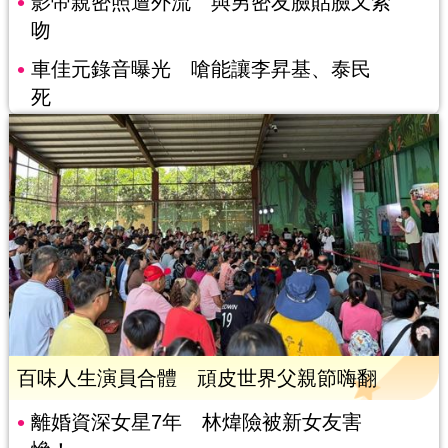
影帝親密照遭外流 與男密友臉貼臉又索
吻
車佳元錄音曝光 嗆能讓李昇基、泰民
死
百味人生演員合體 頑皮世界父親節嗨翻
離婚資深女星7年 林煒險被新女友害