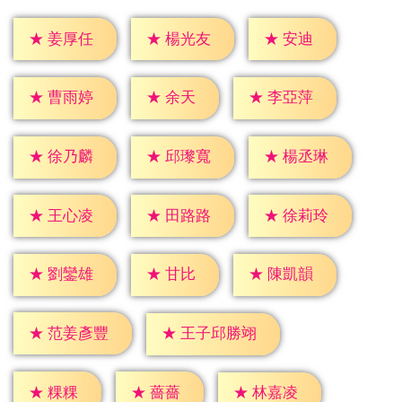
★
安迪
★
姜厚任
★
楊光友
★
余天
★
曹雨婷
★
李亞萍
★
徐乃麟
★
邱瓈寬
★
楊丞琳
★
王心凌
★
田路路
★
徐莉玲
★
甘比
★
劉鑾雄
★
陳凱韻
★
范姜彥豐
★
王子邱勝翊
★
粿粿
★
薔薔
★
林嘉凌