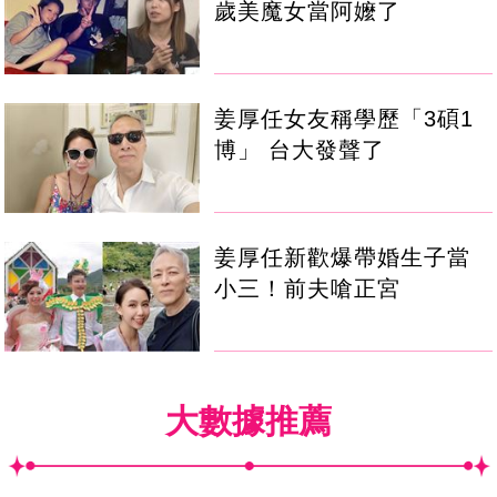
歲美魔女當阿嬤了
姜厚任女友稱學歷「3碩1
博」 台大發聲了
姜厚任新歡爆帶婚生子當
小三！前夫嗆正宮
大數據推薦