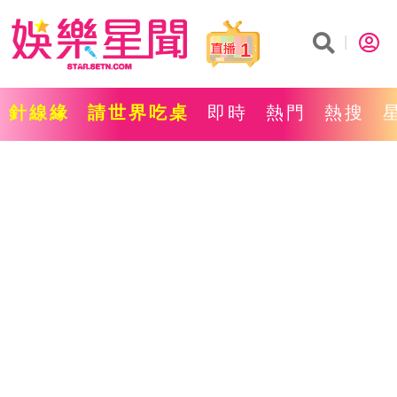
1
針線緣
請世界吃桌
即時
熱門
熱搜