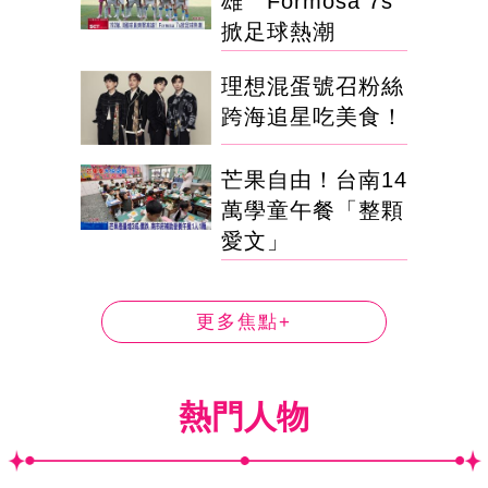
雄 Formosa 7s
掀足球熱潮
理想混蛋號召粉絲
跨海追星吃美食！
芒果自由！台南14
萬學童午餐「整顆
愛文」
更多焦點+
熱門人物