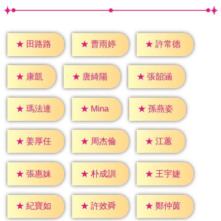
★
田路路
★
曹雨婷
★
許常德
★
康凱
★
唐綺陽
★
張韶涵
★
Mina
★
瑪法達
★
孫燕姿
★
江蕙
★
姜厚任
★
周杰倫
★
張惠妹
★
朴成訓
★
王宇婕
★
紀寶如
★
許效舜
★
鄭仲茵