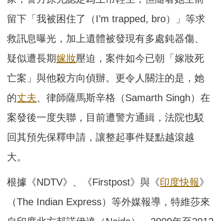
留下「我被困住了（I’m trapped, bro）」等求
救訊息曝光，加上遺體被發現有多處鈍器傷、
疑似遭長期
嫁妝
壓迫，案件如今已朝「嫁妝死
亡案」與他殺方向偵辦。更令人關注的是，她
的
丈夫
、律師薩馬斯辛格（Samarth Singh）在
案發後一度失聯，目前遭警方通緝，法院也駁
回其預先保釋申請，讓整起事件疑點越滾越
大。
根據《NDTV》、《Firstpost》與《
印度快報
》
（The Indian Express）等外媒報導，特維莎來