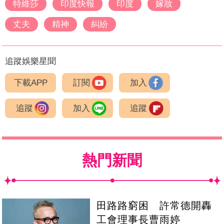
特維莎
印度快報
印度
嫁妝
丈夫
精神
糾紛
追蹤娛樂星聞
下載APP
訂閱
加入
追蹤
加入
追蹤
熱門新聞
田路路窮困 許常德開轟
工會理事長曹雨婷