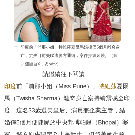
印度前「浦那小姐」特維莎夏爾馬婚後僅5個月離奇身
亡，丈夫目前失聯遭警方通緝，案件持續延燒。（圖
／翻攝自X，@ndtv）
請繼續往下閱讀….
印度
前「浦那小姐（Miss Pune）」
特維莎
夏爾
馬（Twisha Sharma）離奇身亡案持續震撼全印
度。這名33歲選美皇后、演員兼企業主管，結
婚僅5個月便陳屍於中央邦博帕爾（Bhopal）婆
家，警方原先認定為上吊輕生，但隨著她生前