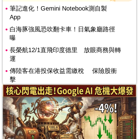
筆記進化！Gemini Notebook測自製
App
白海豚強風恐吹翻卡車！日氣象廳路徑
曝
長榮航12/1直飛印度德里 放眼商務與轉
運
傳陸客在港投保收益需繳稅 保險股衝
擊