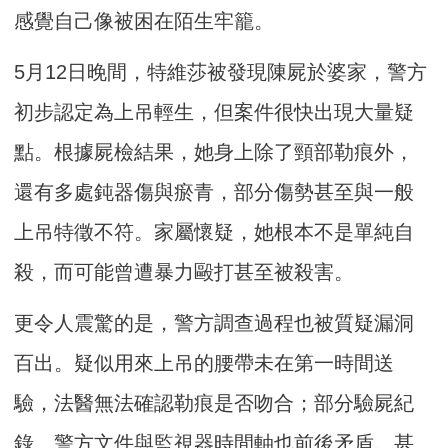
感覺自己像被困在陌生牢籠。
5月12日晚間，特維莎被發現陳屍於婆家，警方
初步認定為上吊輕生，但案件很快出現大量疑
點。根據屍檢結果，她身上除了頸部勒痕外，
還有多處鈍器傷與瘀青，部分傷勢甚至與一般
上吊特徵不符。家屬懷疑，她根本不是單純自
殺，而可能曾遭暴力毆打甚至被殺害。
更令人震驚的是，警方調查過程也被質疑漏洞
百出。疑似用來上吊的腰帶未在第一時間送
驗，法醫無法確認勒痕是否吻合；部分驗屍紀
錄、警方文件與監視器時間軸也前後矛盾。甚