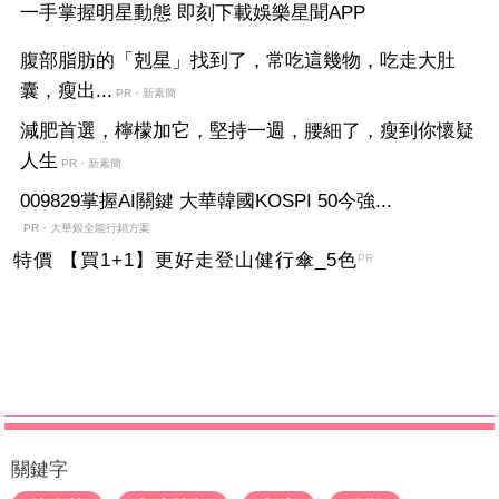
一手掌握明星動態 即刻下載娛樂星聞APP
腹部脂肪的「剋星」找到了，常吃這幾物，吃走大肚
囊，瘦出...
PR・新素簡
減肥首選，檸檬加它，堅持一週，腰細了，瘦到你懷疑
人生
PR・新素簡
009829掌握AI關鍵 大華韓國KOSPI 50今強...
PR・大華銀全能行銷方案
特價 【買1+1】更好走登山健行傘_5色
PR
關鍵字