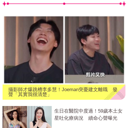
攝影師才爆跳槽李多慧！Joeman突憂建文離職 發
聲「其實我很清楚」
生日在醫院中度過！59歲本土女
星吐化療病況 續命心聲曝光