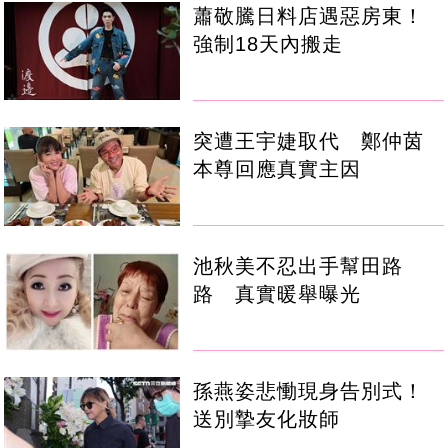
蕭敬騰日料店遇惡房東！
強制18天內搬走
突遭王宇婕取代 鄭仲茵
本尊回應真實主因
池秋美不忍出手幫田路
路 真實暖舉曝光
孫燕姿悲慟現身告別式！
送別摯友化妝師