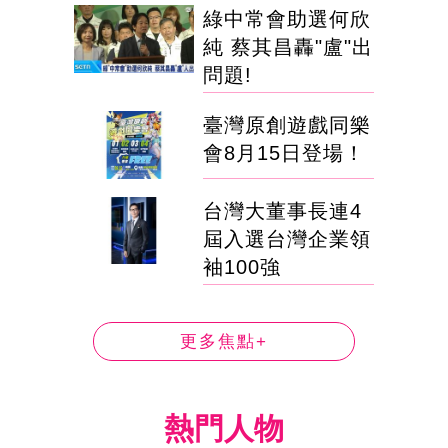
綠中常會助選何欣
純 蔡其昌轟"盧"出
問題!
臺灣原創遊戲同樂
會8月15日登場！
台灣大董事長連4
屆入選台灣企業領
袖100強
更多焦點+
熱門人物