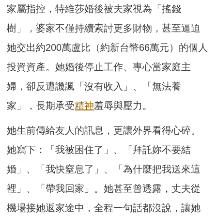
家屬指控，特維莎婚後被夫家視為「搖錢
樹」，婆家不僅持續索討更多財物，甚至逼迫
她交出約200萬盧比（約新台幣66萬元）的個人
投資資產。她婚後停止工作、專心當家庭主
婦，卻反遭譏諷「沒有收入」、「無法養
家」，長期承受
精神
羞辱與壓力。
她生前傳給友人的訊息，更讓外界看得心碎。
她寫下：「我被困住了」、「拜託妳不要結
婚」、「我快窒息了」、「為什麼把我送來這
裡」、「帶我回家」。她甚至曾透露，丈夫從
機場接她返家途中，全程一句話都沒說，讓她