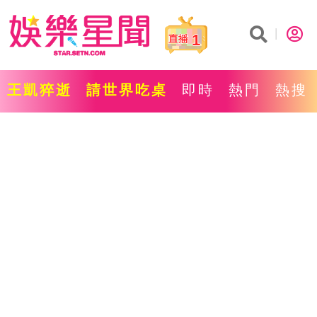
1
王凱猝逝
請世界吃桌
即時
熱門
熱搜