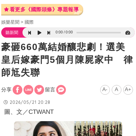
看更多《國際頭條》專題報導
娛樂星聞
國際
0:00
0:00
聽新聞
豪砸660萬結婚釀悲劇！選美
皇后嫁豪門5個月陳屍家中 律
師尪失聯
A-
A
A+
分享
留言
2026/05/21 20:28
圖、文／CTWANT