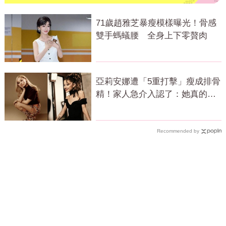
71歲趙雅芝暴瘦模樣曝光！骨感
雙手螞蟻腰 全身上下零贅肉
亞莉安娜遭「5重打擊」瘦成排骨
精！家人急介入認了：她真的不
好
Recommended by