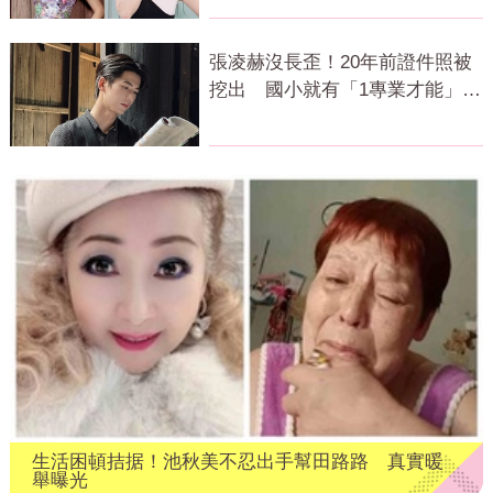
張凌赫沒長歪！20年前證件照被
挖出 國小就有「1專業才能」震
撼網
生活困頓拮据！池秋美不忍出手幫田路路 真實暖
舉曝光