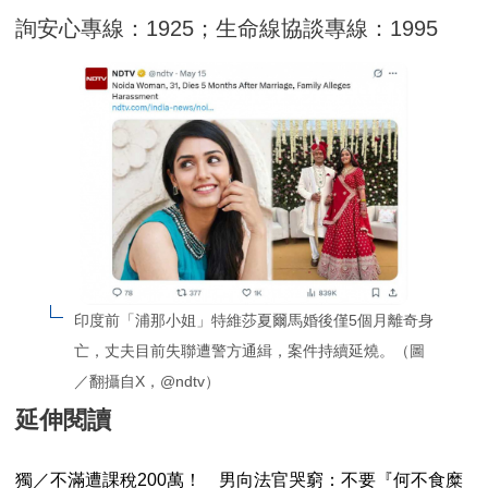
詢安心專線：1925；生命線協談專線：1995
印度前「浦那小姐」特維莎夏爾馬婚後僅5個月離奇身
亡，丈夫目前失聯遭警方通緝，案件持續延燒。（圖
／翻攝自X，@ndtv）
延伸閱讀
獨／不滿遭課稅200萬！ 男向法官哭窮：不要『何不食糜