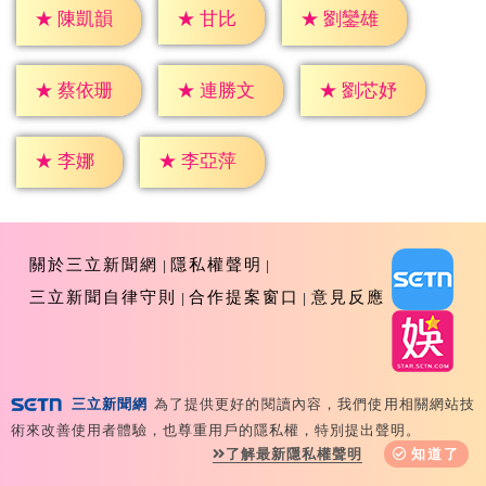
★
甘比
★
陳凱韻
★
劉鑾雄
★
蔡依珊
★
連勝文
★
劉芯妤
★
李娜
★
李亞萍
關於三立新聞網
隱私權聲明
三立新聞自律守則
合作提案窗口
意見反應
三立新聞網
為了提供更好的閱讀內容，我們使用相關網站技
Copyright ©2026 Sanlih E-Television All Rights
術來改善使用者體驗，也尊重用戶的隱私權，特別提出聲明。
Reserved 版權所有 盜用必究 台北市內湖區舊宗路一段159
了解最新隱私權聲明
知道了
號 02-8792-8888