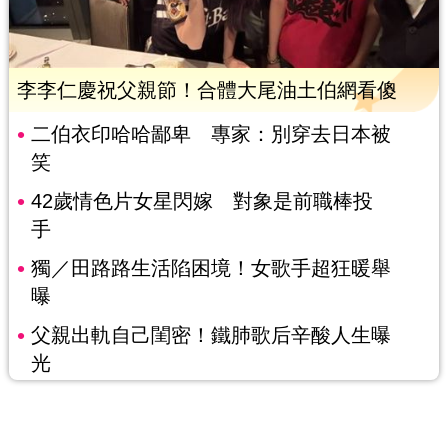
李李仁慶祝父親節！合體大尾油土伯網看傻
二伯衣印哈哈鄙卑 專家：別穿去日本被
笑
42歲情色片女星閃嫁 對象是前職棒投
手
獨／田路路生活陷困境！女歌手超狂暖舉
曝
父親出軌自己閨密！鐵肺歌后辛酸人生曝
光