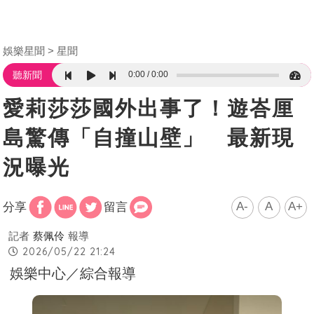
娛樂星聞
星聞
0:00
0:00
聽新聞
愛莉莎莎國外出事了！遊峇厘
島驚傳「自撞山壁」 最新現
況曝光
A-
A
A+
分享
留言
記者
蔡佩伶
報導
2026/05/22 21:24
娛樂中心／綜合報導