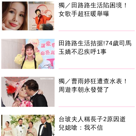
獨／田路路生活陷困境！
女歌手超狂暖舉曝
田路路生活拮据!74歲司馬
玉嬌不忍疾呼1事
獨／曹雨婷狂遭查水表！
周遊李朝永發聲了
台玻夫人稱長子2原因逝
兒媳嗆：我不信