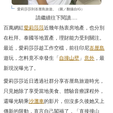
愛莉莎莎到峇厘島旅遊。（圖／翻攝自IG）
請繼續往下閱讀….
百萬網紅
愛莉莎莎
近幾年熱衷房地產，也分別
在杜拜、泰國等地置產，理財能力受到關注。
最近，愛莉莎莎趁工作空檔，前往印尼
峇厘島
遊玩，怎料竟不幸發生「
自撞
山壁
」
意外
，最
新現況曝光了。
愛莉莎莎近日透過社群分享峇厘島旅遊時光，
只見她除了享受當地美食、體驗音療課程外，
還曝光騎乘
沙灘車
的影片，但沒多久後她又上
傳新的限動，直言自己闖禍了，「直接撞山