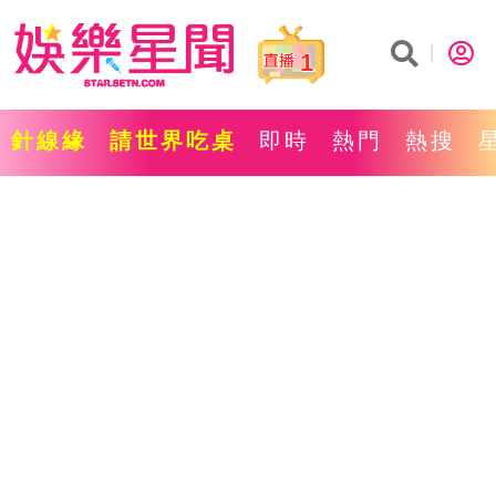
1
針線緣
請世界吃桌
即時
熱門
熱搜