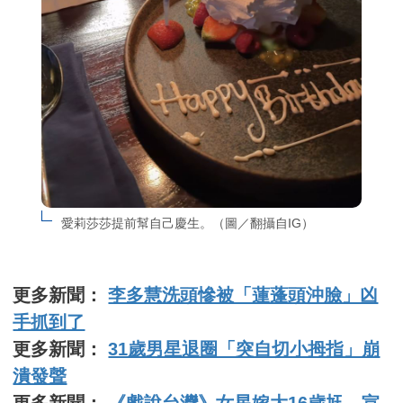
愛莉莎莎提前幫自己慶生。（圖／翻攝自IG）
更多新聞：
李多慧洗頭慘被「蓮蓬頭沖臉」凶
手抓到了
更多新聞：
31歲男星退圈「突自切小拇指」崩
潰發聲
更多新聞：
《戲說台灣》女星嫁大16歲尪 宣