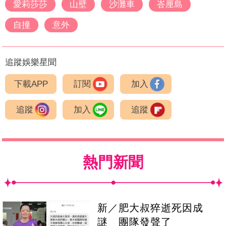
愛莉莎莎
山壁
沙灘車
峇厘島
自撞
意外
追蹤娛樂星聞
下載APP
訂閱
加入
追蹤
加入
追蹤
熱門新聞
新／肥大叔猝逝死因成
謎 團隊發聲了