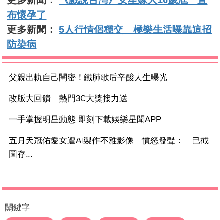
布懷孕了
更多新聞：
5人行情侶穩交 極樂生活曝靠這招
防染病
父親出軌自己閨密！鐵肺歌后辛酸人生曝光
改版大回饋 熱門3C大獎接力送
一手掌握明星動態 即刻下載娛樂星聞APP
五月天冠佑愛女遭AI製作不雅影像 憤怒發聲：「已截
圖存...
關鍵字