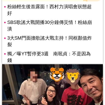
粉絲輕生後首露面！西村力演唱會狀態超
好
SBS歌謠大戰開播30分鐘傳災情！粉絲崩
潰
3大SM門面擔歌謠大戰主持！同框顏值炸
裂
獨／曝YT暫停更3週 南珉貞：不是因為
錢