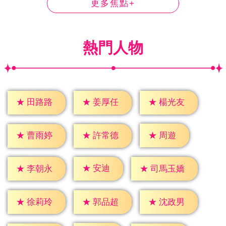
更多焦點+
熱門人物
★
田路路
★
姜厚任
★
楊光友
★
周遊
★
曹雨婷
★
許常德
★
安迪
★
李朝永
★
司馬玉嬌
★
徐莉玲
★
郭品超
★
沈政男