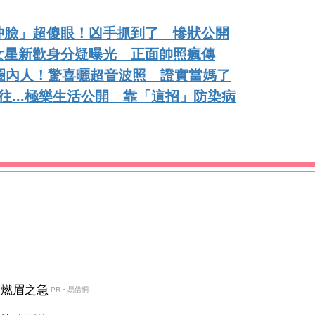
沖臉」超傻眼！凶手抓到了 慘狀公開
女星新歡身分疑曝光 正面帥照瘋傳
圈內人！驚喜曬超音波照 證實當媽了
往...極樂生活公開 靠「這招」防染病
決燃眉之急
PR・易借網