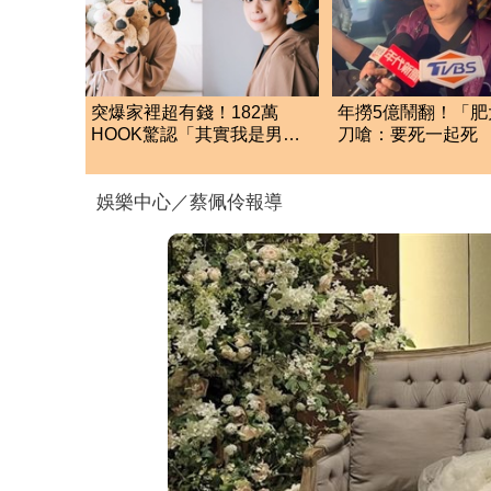
突爆家裡超有錢！182萬
年撈5億鬧翻！「肥
HOOK驚認「其實我是男
刀嗆：要死一起死
的」 結局神反轉網傻眼
「肉眼酒測」惹怒
娛樂中心／蔡佩伶報導