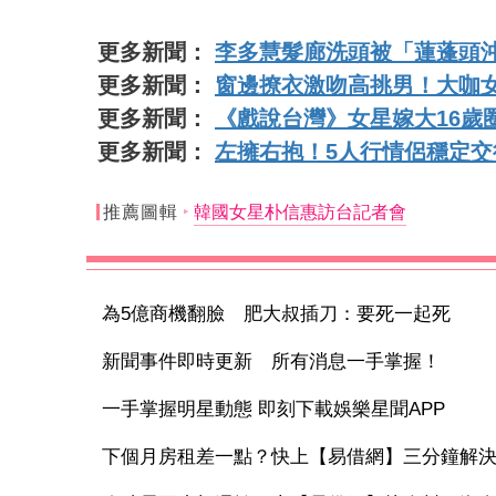
更多新聞：
李多慧髮廊洗頭被「蓮蓬頭
更多新聞：
窗邊撩衣激吻高挑男！大咖
更多新聞：
《戲說台灣》女星嫁大16歲
更多新聞：
左擁右抱！5人行情侶穩定交
推薦圖輯
韓國女星朴信惠訪台記者會
為5億商機翻臉 肥大叔插刀：要死一起死
新聞事件即時更新 所有消息一手掌握！
一手掌握明星動態 即刻下載娛樂星聞APP
下個月房租差一點？快上【易借網】三分鐘解