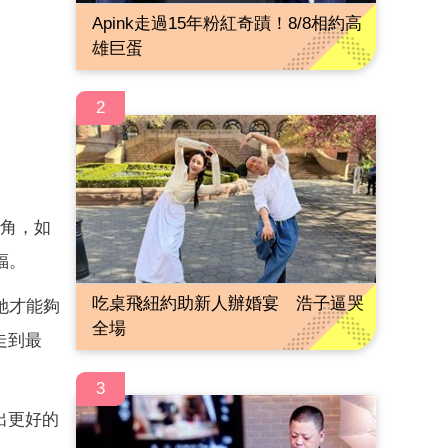
Apink走過15年粉紅奇蹟！8/8相約高
雄巨蛋
2
角，如
福。
吃桌飛紐約助新人辦婚宴 浩子逼哭
她才能夠
全場
走到最
3
出更好的