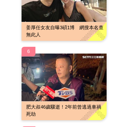
姜厚任女友自曝3碩1博 網搜本名查
無此人
6
肥大叔46歲驟逝！2年前曾逃過車禍
死劫