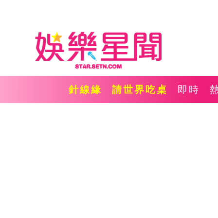
針線緣
請世界吃桌
即時