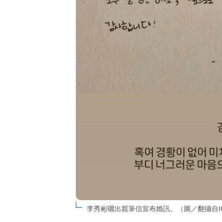
李秀彬曬出親筆信宣布婚訊。（圖／翻攝自I