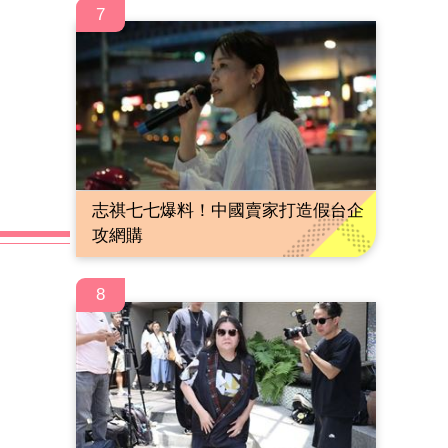
7
志祺七七爆料！中國賣家打造假台企
攻網購
8