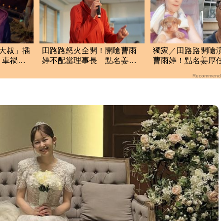
大叔」插
田路路怒火全開！開嗆曹雨
獨家／田路路開嗆
 車禍
婷不配當理事長 點名姜厚
曹雨婷！點名姜
網
任快出面
他16字回應了
Recommend