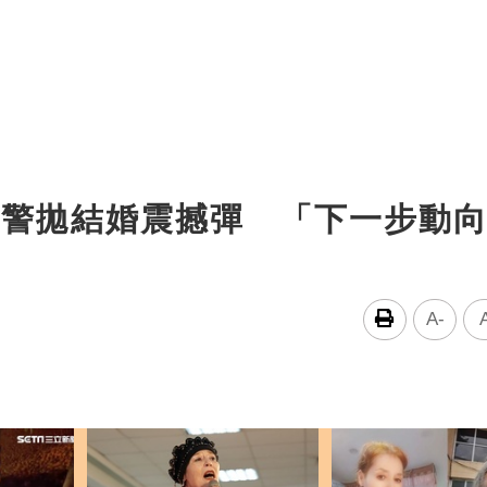
預警拋結婚震撼彈 「下一步動
A-