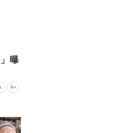
向」曝
A
A+