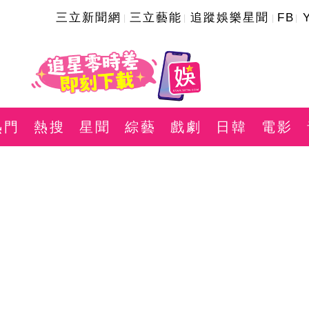
三立新聞網
三立藝能
追蹤娛樂星聞
FB
熱門
熱搜
星聞
綜藝
戲劇
日韓
電影