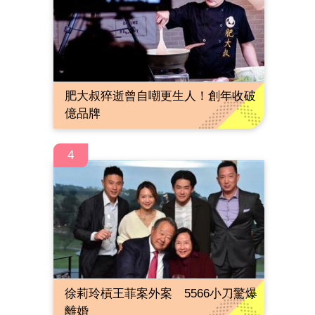
肥大叔猝逝曾自嘲更生人！創年收破
億品牌
4
徐莉玲槓王菲案外案 5566小刀驚爆
離婚