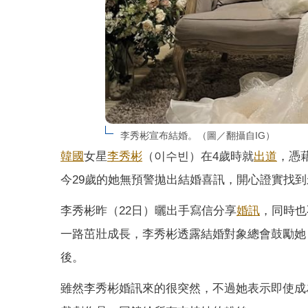
李秀彬宣布結婚。（圖／翻攝自IG）
韓國
女星
李秀彬
（이수빈）在4歲時就
出道
，憑
今29歲的她無預警拋出結婚喜訊，開心證實找
李秀彬昨（22日）曬出手寫信分享
婚訊
，同時也
一路茁壯成長，李秀彬透露結婚對象總會鼓勵她
後。
雖然李秀彬婚訊來的很突然，不過她表示即使成