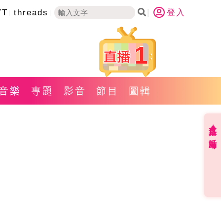
YT
threads
登入
1
音樂
專題
影音
節目
圖輯
直播✦活動