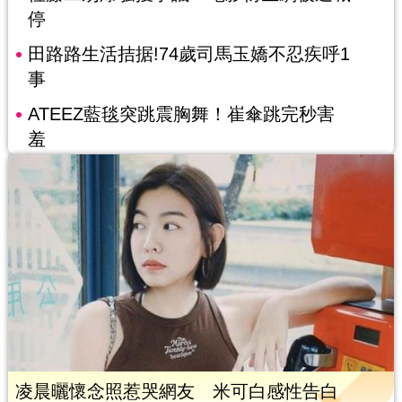
停
田路路生活拮据!74歲司馬玉嬌不忍疾呼1
事
ATEEZ藍毯突跳震胸舞！崔傘跳完秒害
羞
凌晨曬懷念照惹哭網友 米可白感性告白