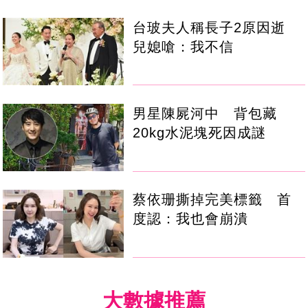
台玻夫人稱長子2原因逝
兒媳嗆：我不信
男星陳屍河中 背包藏
20kg水泥塊死因成謎
蔡依珊撕掉完美標籤 首
度認：我也會崩潰
大數據推薦