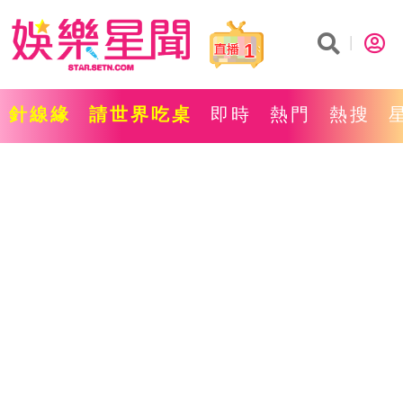
1
針線緣
請世界吃桌
即時
熱門
熱搜