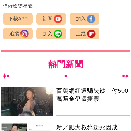
追蹤娛樂星聞
下載APP
訂閱
加入
追蹤
加入
追蹤
熱門新聞
百萬網紅遭騙失蹤 付500
萬贖金仍遭撕票
新／肥大叔猝逝死因成