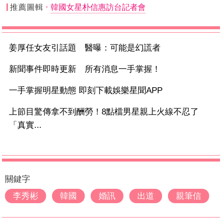
推薦圖輯
韓國女星朴信惠訪台記者會
姜厚任女友引話題 醫曝：可能是幻謊者
新聞事件即時更新 所有消息一手掌握！
一手掌握明星動態 即刻下載娛樂星聞APP
上節目驚傳拿不到酬勞！8點檔男星親上火線不忍了
「真實...
關鍵字
李秀彬
韓國
婚訊
出道
親筆信