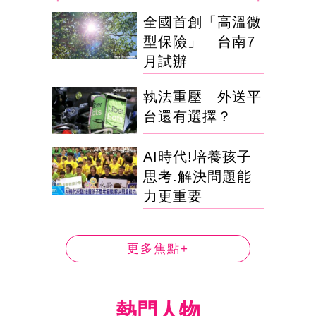
全國首創「高溫微
型保險」 台南7
月試辦
執法重壓 外送平
台還有選擇？
AI時代!培養孩子
思考.解決問題能
力更重要
更多焦點+
熱門人物