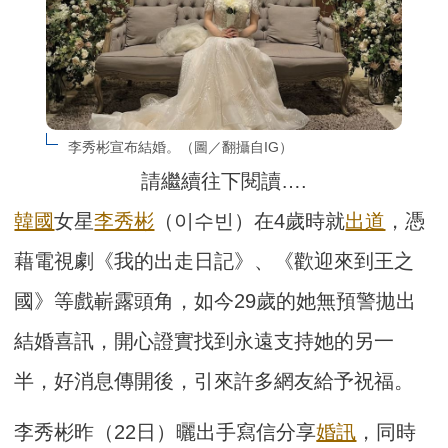
李秀彬宣布結婚。（圖／翻攝自IG）
請繼續往下閱讀….
韓國
女星
李秀彬
（이수빈）在4歲時就
出道
，憑
藉電視劇《我的出走日記》、《歡迎來到王之
國》等戲嶄露頭角，如今29歲的她無預警拋出
結婚喜訊，開心證實找到永遠支持她的另一
半，好消息傳開後，引來許多網友給予祝福。
李秀彬昨（22日）曬出手寫信分享
婚訊
，同時