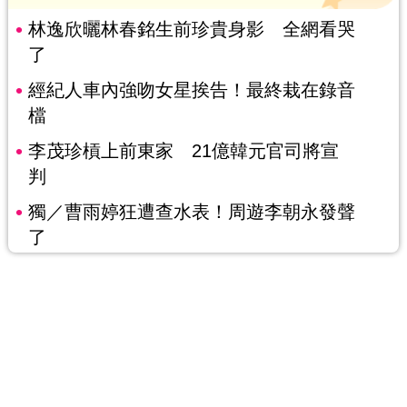
林逸欣曬林春銘生前珍貴身影 全網看哭
了
經紀人車內強吻女星挨告！最終栽在錄音
檔
李茂珍槓上前東家 21億韓元官司將宣
判
獨／曹雨婷狂遭查水表！周遊李朝永發聲
了