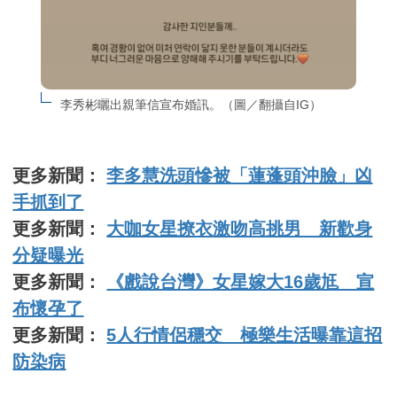
李秀彬曬出親筆信宣布婚訊。（圖／翻攝自IG）
更多新聞：
李多慧洗頭慘被「蓮蓬頭沖臉」凶
手抓到了
更多新聞：
大咖女星撩衣激吻高挑男 新歡身
分疑曝光
更多新聞：
《戲說台灣》女星嫁大16歲尪 宣
布懷孕了
更多新聞：
5人行情侶穩交 極樂生活曝靠這招
防染病