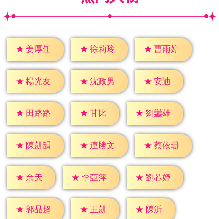
★
姜厚任
★
徐莉玲
★
曹雨婷
★
安迪
★
楊光友
★
沈政男
★
甘比
★
田路路
★
劉鑾雄
★
陳凱韻
★
連勝文
★
蔡依珊
★
余天
★
李亞萍
★
劉芯妤
★
王凱
★
陳沂
★
郭品超