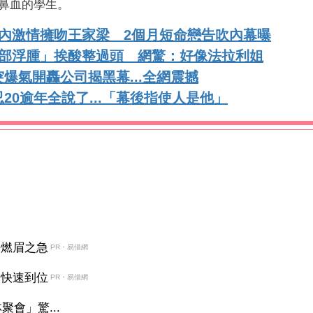
鼻血的學生。
內激情擁吻王家梁 2個月短命戀告吹內幕曝
臉部浮腫」挨酸整過頭 網驚：好像法拉利姐
爆氣開轟公司揭黑幕...全網震撼
0逾年全說了...「幕後指使人是他」
決燃眉之急
PR・易借網
金快速到位
PR・易借網
會」驚...