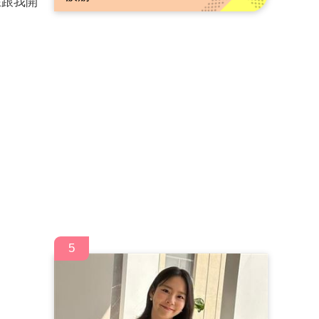
在跟我開
5