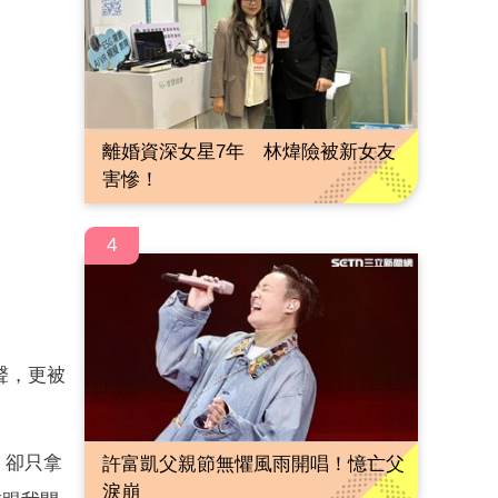
離婚資深女星7年 林煒險被新女友
害慘！
4
聲，更被
，卻只拿
許富凱父親節無懼風雨開唱！憶亡父
淚崩