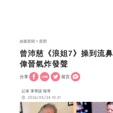
娛樂星聞
星聞
曾沛慈《浪姐7》操到流鼻
偉晉氣炸發聲
分享
留言
記者
宋亭誼
報導
2026/05/24 10:21