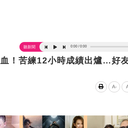
0:00
0:00
聽新聞
血！苦練12小時成績出爐…好
A-