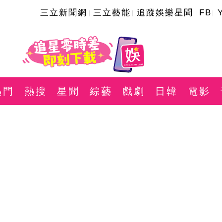
三立新聞網
三立藝能
追蹤娛樂星聞
FB
熱門
熱搜
星聞
綜藝
戲劇
日韓
電影