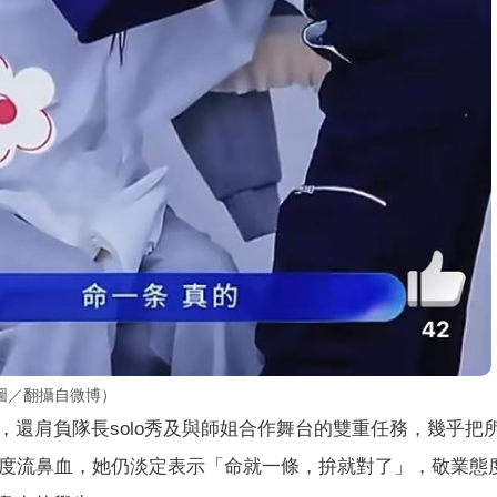
圖／翻攝自微博）
還肩負隊長solo秀及與師姐合作舞台的雙重任務，幾乎把
一度流鼻血，她仍淡定表示「命就一條，拚就對了」，敬業態