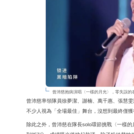
曾沛慈抱病演唱〈一樣的月光〉，零失誤的表
曾沛慈率領隊員徐夢潔、謝楠、萬千惠、張慧雯
不少人視為「全場最佳」舞台，沒想到最終僅獲
除此之外，曾沛慈在隊長solo環節挑戰〈一樣