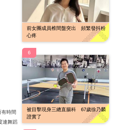
前女團成員椎間盤突出 頻繁發抖粉
心疼
6
被目擊現身三總直腸科 67歲徐乃麟
所有時間
證實了
度連舞蹈