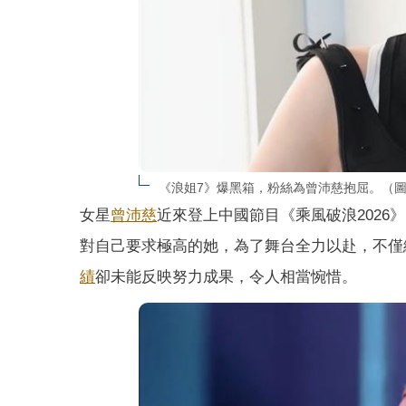
《浪姐7》爆黑箱，粉絲為曾沛慈抱屈。（圖
女星
曾沛慈
近來登上中國節目《乘風破浪2026
對自己要求極高的她，為了舞台全力以赴，不僅
績
卻未能反映努力成果，令人相當惋惜。