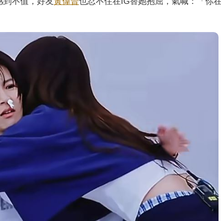
感到不值，好友
黃偉晉
也忍不住在IG替她抱屈，氣喊：「你