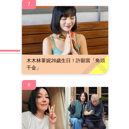
7
木木林葦妮26歲生日！許願當「角頭
千金」
8