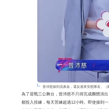
曾沛慈操到流鼻血，還反過來安慰隊友。（
為了迎戰三公舞台，曾沛慈不只得完成團體演出，
都投入排練，每天苦練超過12小時。即使操到