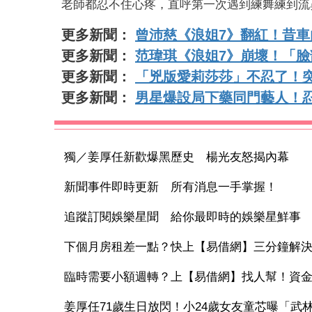
老師都忍不住心疼，直呼第一次遇到練舞練到流
更多新聞：
曾沛慈《浪姐7》翻紅！昔車
更多新聞：
范瑋琪《浪姐7》崩壞！「
更多新聞：
「兇版愛莉莎莎」不忍了！突
更多新聞：
男星爆設局下藥同門藝人！忍2
獨／姜厚任新歡爆黑歷史 楊光友怒揭內幕
新聞事件即時更新 所有消息一手掌握！
追蹤訂閱娛樂星聞 給你最即時的娛樂星鮮事
下個月房租差一點？快上【易借網】三分鐘解
臨時需要小額週轉？上【易借網】找人幫！資
姜厚任71歲生日放閃！小24歲女友童芯曝「武林聚