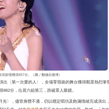
現卻僅獲得857分。（圖／翻攝自微博）
演出〈第一次愛的人〉，全場零瑕疵的舞台獲得觀眾熱烈掌
得862分，位居六組第三，跌破眾人眼鏡。
的月光〉，儘管身體不適，仍以穩定唱功及飽滿情緒完成演出