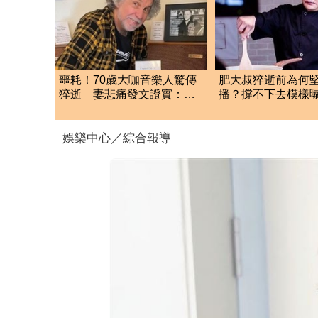
噩耗！70歲大咖音樂人驚傳
肥大叔猝逝前為何
猝逝 妻悲痛發文證實：他
播？撐不下去模樣
是我一生摯愛
悲曝這原因才變粉
娛樂中心／綜合報導