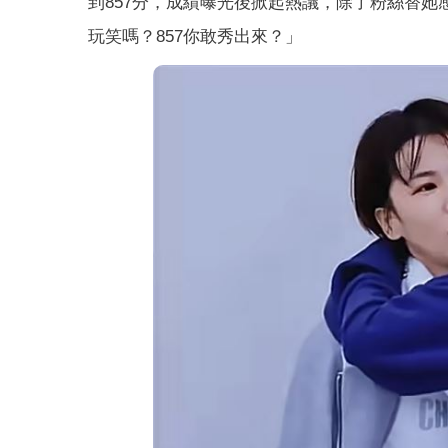
到857分，成績曝光後掀起熱議，除了粉絲替她
玩笑嗎？857你敢秀出來？」