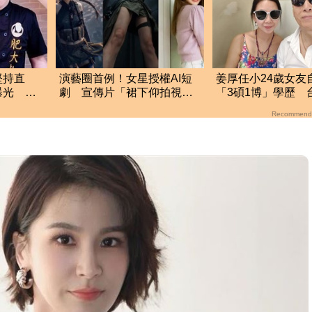
堅持直
演藝圈首例！女星授權AI短
姜厚任小24歲女友
曝光 網
劇 宣傳片「裙下仰拍視
「3碩1博」學歷 
絲
角」挨轟：自降身價
21字發聲了
Recommend