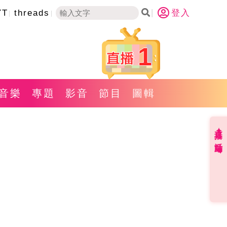
YT
threads
登入
1
音樂
專題
影音
節目
圖輯
直播✦活動