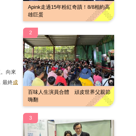
Apink走過15年粉紅奇蹟！8/8相約高
雄巨蛋
2
紅。向來
，最終
成
百味人生演員合體 頑皮世界父親節
嗨翻
3