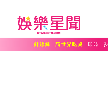
針線緣
請世界吃桌
即時