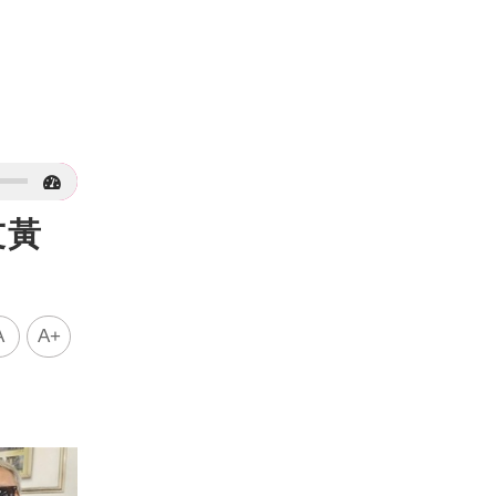
友黃
A
A+