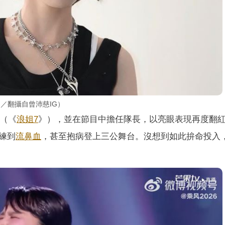
／翻攝自曾沛慈IG）
》（《
浪姐7
》），並在節目中擔任隊長，以亮眼表現再度翻
練到
流鼻血
，甚至抱病登上三公舞台。沒想到如此拚命投入