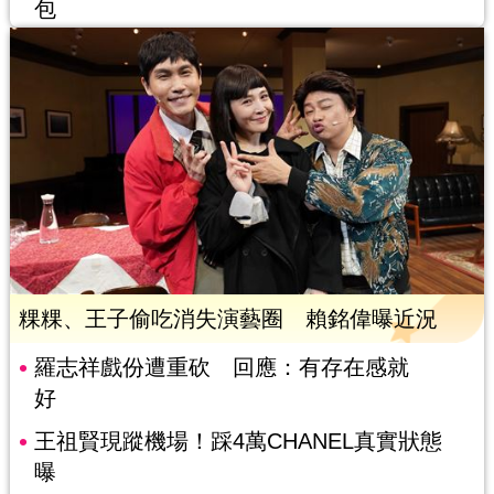
包
粿粿、王子偷吃消失演藝圈 賴銘偉曝近況
羅志祥戲份遭重砍 回應：有存在感就
好
王祖賢現蹤機場！踩4萬CHANEL真實狀態
曝