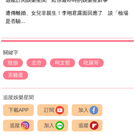
追蹤訂閱娛樂星聞 給你最即時的娛樂星鮮事
遭傳離婚、女兒非親生！李翊君露面回應了 談「檢場
是否驗...
關鍵字
毀損
北市
柯文哲
吃屎哥
丟雞蛋
追蹤娛樂星聞
下載APP
訂閱
加入
追蹤
加入
追蹤