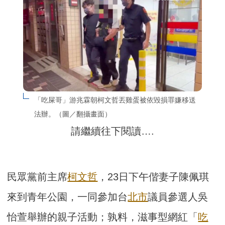
「吃屎哥」游兆霖朝柯文哲丟雞蛋被依毀損罪嫌移送
法辦。（圖／翻攝畫面）
請繼續往下閱讀….
民眾黨前主席
柯文哲
，23日下午偕妻子陳佩琪
來到青年公園，一同參加台
北市
議員參選人吳
怡萱舉辦的親子活動；孰料，滋事型網紅「
吃