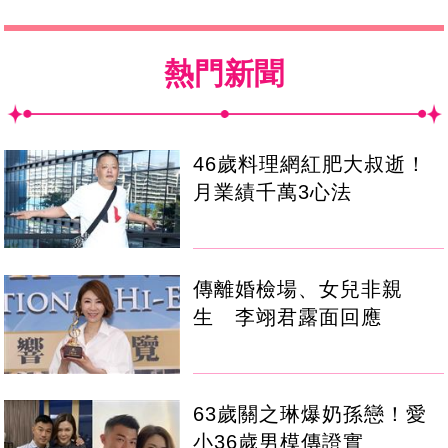
熱門新聞
46歲料理網紅肥大叔逝！
月業績千萬3心法
傳離婚檢場、女兒非親
生 李翊君露面回應
63歲關之琳爆奶孫戀！愛
小36歲男模傳證實