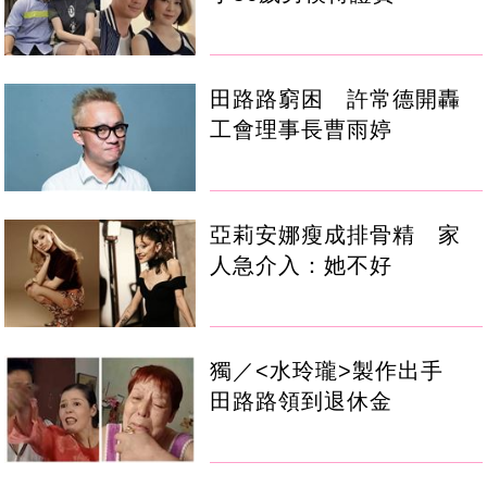
田路路窮困 許常德開轟
工會理事長曹雨婷
亞莉安娜瘦成排骨精 家
人急介入：她不好
獨／<水玲瓏>製作出手
田路路領到退休金