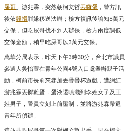
屎哥
」游兆霖，突然朝柯文哲
丟雞蛋
，警方訊
後依
毀損
罪嫌移送法辦；檢方複訊後諭知8萬元
交保，但吃屎哥找不到人辦保，檢方兩度調低
交保金額，稍早吃屎哥以3萬元交保。
萬華分局表示，昨天下午3時30分，台北市議員
參選人吳怡萱在青年公園4號入口處舉辦親子活
動，柯前市長前來參加丟疊疊杯遊戲，遭網紅
游兆霖丟擲雞蛋，蛋液還噴濺到李姓女子及王
姓男子，警員立刻上前壓制，並將游兆霖帶返
青年所偵辦。
這並非吃屎哥第一次對柯文哲出手，早在柯文