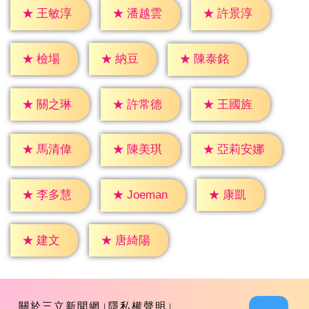
★
王敏淳
★
潘越雲
★
許景淳
★
檢場
★
納豆
★
陳泰銘
★
關之琳
★
許常德
★
王國旌
★
馬清偉
★
陳美琪
★
亞莉安娜
★
康凱
★
李多慧
★
Joeman
★
建文
★
唐綺陽
關於三立新聞網
隱私權聲明