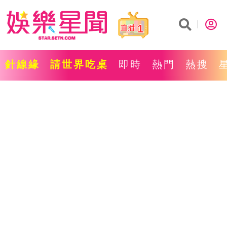
1
針線緣
請世界吃桌
即時
熱門
熱搜