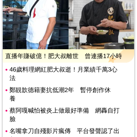
直播年賺破億！肥大叔離世 曾連播17小時
46歲料理網紅肥大叔逝！月業績千萬3心
法
鄭靚歆德籍妻抗低潮2年 暫停創作休
養
蔡阿嘎喊怕被炎上做最好準備 網轟自打
臉
名嘴拿刀自殘影片瘋傳 平台發聲認了出