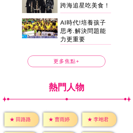
跨海追星吃美食！
AI時代!培養孩子
思考.解決問題能
力更重要
更多焦點+
熱門人物
★
田路路
★
曹雨婷
★
李翊君