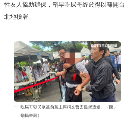
性友人協助辦保，稍早吃屎哥終於得以離開台
北地檢署。
吃屎哥朝民眾黨前黨主席柯文哲丟雞蛋遭逮。（圖／
翻攝畫面）