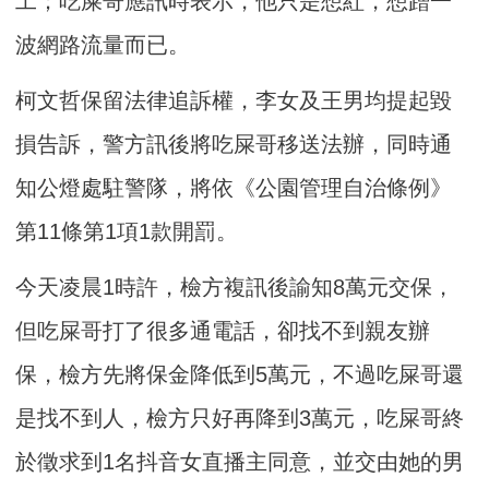
工；吃屎哥應訊時表示，他只是想紅，想蹭一
波網路流量而已。
柯文哲保留法律追訴權，李女及王男均提起毀
損告訴，警方訊後將吃屎哥移送法辦，同時通
知公燈處駐警隊，將依《公園管理自治條例》
第11條第1項1款開罰。
今天凌晨1時許，檢方複訊後諭知8萬元交保，
但吃屎哥打了很多通電話，卻找不到親友辦
保，檢方先將保金降低到5萬元，不過吃屎哥還
是找不到人，檢方只好再降到3萬元，吃屎哥終
於徵求到1名抖音女直播主同意，並交由她的男