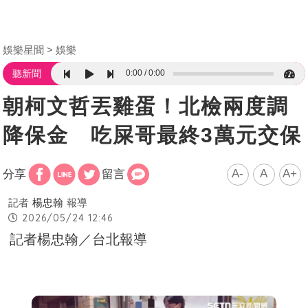
娛樂星聞
娛樂
0:00
0:00
聽新聞
朝柯文哲丟雞蛋！北檢兩度調
降保金 吃屎哥最終3萬元交保
A-
A
A+
分享
留言
記者
楊忠翰
報導
2026/05/24 12:46
記者楊忠翰／台北報導