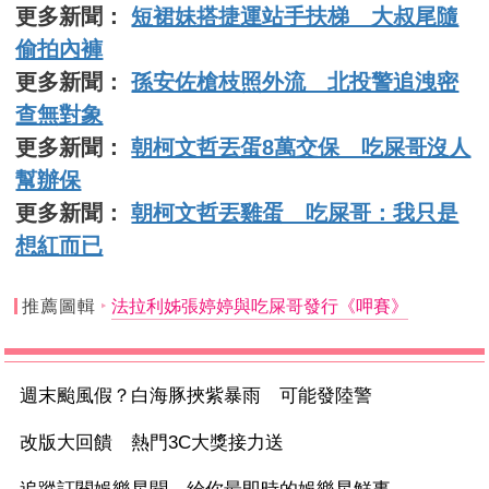
更多新聞：
短裙妹搭捷運站手扶梯 大叔尾隨
偷拍內褲
更多新聞：
孫安佐槍枝照外流 北投警追洩密
查無對象
更多新聞：
朝柯文哲丟蛋8萬交保 吃屎哥沒人
幫辦保
更多新聞：
朝柯文哲丟雞蛋 吃屎哥：我只是
想紅而已
推薦圖輯
法拉利姊張婷婷與吃屎哥發行《呷賽》
週末颱風假？白海豚挾紫暴雨 可能發陸警
改版大回饋 熱門3C大獎接力送