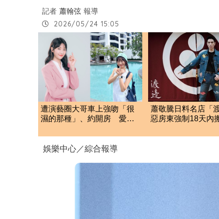
記者
蕭翰弦
報導
2026/05/24 15:05
遭演藝圈大哥車上強吻「很
蕭敬騰日料名店「
濕的那種」、約開房 愛莉
惡房東強制18天內
莎莎：記得菸味很臭
留裝潢：好聚好散
娛樂中心／綜合報導