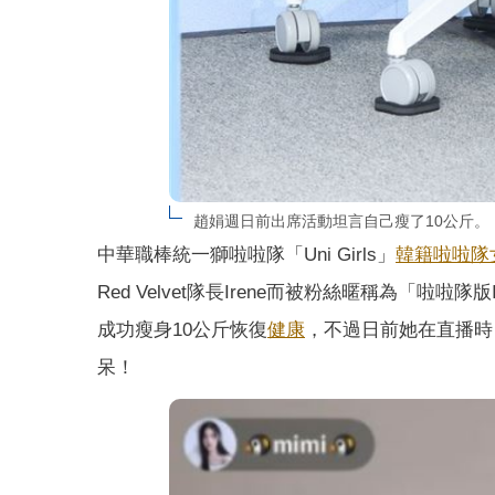
趙娟週日前出席活動坦言自己瘦了10公斤。
中華職棒統一獅啦啦隊「Uni Girls」
韓籍啦啦隊
Red Velvet隊長Irene而被粉絲暱稱為「
成功瘦身10公斤恢復
健康
，不過日前她在直播時
呆！