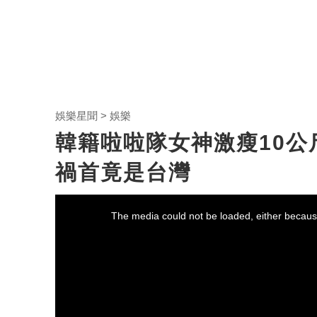
娛樂星聞
娛樂
韓籍啦啦隊女神激瘦10
禍首竟是台灣
This
is
a
The media could not be loaded, either because
modal
window.