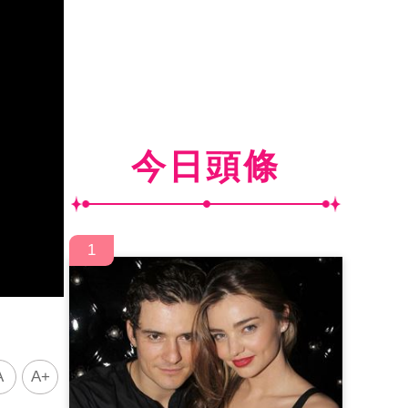
今日頭條
1
A
A+