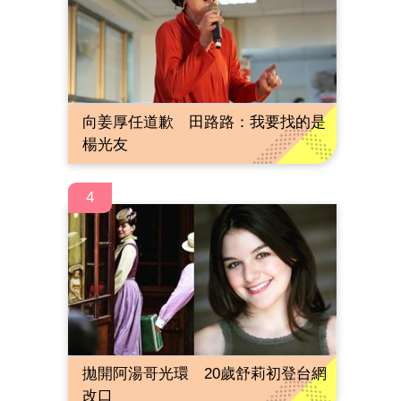
向姜厚任道歉 田路路：我要找的是
楊光友
4
拋開阿湯哥光環 20歲舒莉初登台網
改口