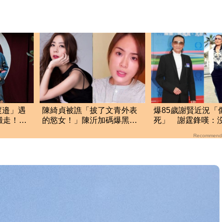
渡邉」遇
陳綺貞被譙「披了文青外表
爆85歲謝賢近況「
搬走！逼
的慾女！」陳沂加碼爆黑歷
死」 謝霆鋒嘆：
史：爛到連粉絲都罵
能力
Recommend