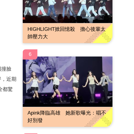
HIGHLIGHT掀回憶殺 擔心後輩太
帥壓力大
6
因撞臉
胖，近期
全都驚
Apink降臨高雄 她新歌曝光：唱不
好別發