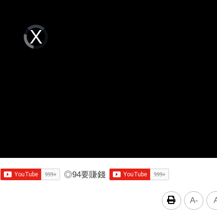
Video
Player
is
loading.
◎
94要賺錢
A-