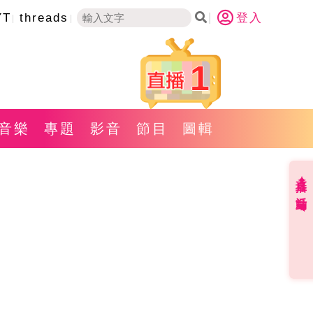
YT
threads
登入
1
音樂
專題
影音
節目
圖輯
直播✦活動