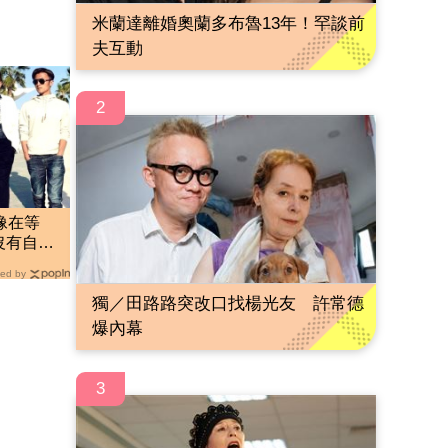
米蘭達離婚奧蘭多布魯13年！罕談前
夫互動
2
像在等
沒有自理
ed by
獨／田路路突改口找楊光友 許常德
爆內幕
3