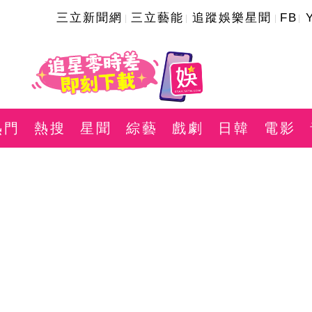
三立新聞網
三立藝能
追蹤娛樂星聞
FB
熱門
熱搜
星聞
綜藝
戲劇
日韓
電影