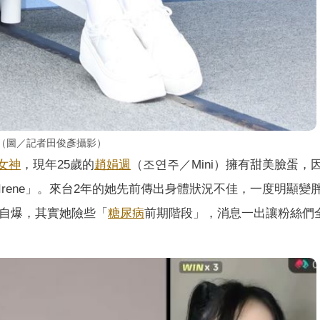
（圖／記者田俊彥攝影）
女神
，現年25歲的
趙娟週
（조연주／Mini）擁有甜美臉蛋，
啦啦隊版Irene」。來台2年的她先前傳出身體狀況不佳，一度明顯變
自爆，其實她險些「
糖尿病
前期階段」，消息一出讓粉絲們