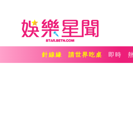
針線緣
請世界吃桌
即時