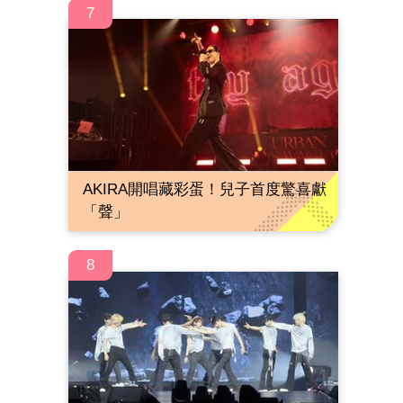
7
AKIRA開唱藏彩蛋！兒子首度驚喜獻
「聲」
8